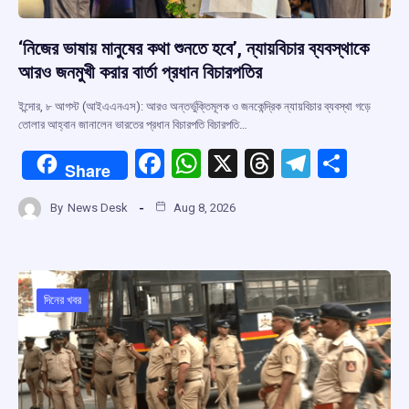
‘নিজের ভাষায় মানুষের কথা শুনতে হবে’, ন্যায়বিচার ব্যবস্থাকে
আরও জনমুখী করার বার্তা প্রধান বিচারপতির
ইন্দোর, ৮ আগস্ট (আইএএনএস): আরও অন্তর্ভুক্তিমূলক ও জনকেন্দ্রিক ন্যায়বিচার ব্যবস্থা গড়ে
তোলার আহ্বান জানালেন ভারতের প্রধান বিচারপতি বিচারপতি…
F
W
X
T
T
S
Share
a
h
hr
el
h
By
News Desk
Aug 8, 2026
ce
at
e
e
ar
b
s
a
gr
e
o
A
d
a
o
p
s
m
দিনের খবর
k
p