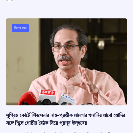
ce
at
e
e
ar
b
s
a
gr
e
o
A
d
a
o
p
s
m
দিনের খবর
k
p
সুপ্রিম কোর্টে শিবসেনার নাম-প্রতীক মামলার শুনানির মাঝে মোদির
সঙ্গে শিন্দে গোষ্ঠীর বৈঠক নিয়ে প্রশ্ন উদ্ধবের