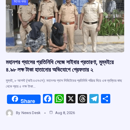
দিনের খবর
মহানগর গ্যাসের প্রতিনিধি সেজে সাইবার প্রতারণা, মুম্বইয়ে
৪.৯৮ লক্ষ টাকা হাতানোর অভিযোগে গ্রেফতার ২
মুম্বই, ৮ আগস্ট (আইএএনএস): মহানগর গ্যাস লিমিটেডের প্রতিনিধি পরিচয় দিয়ে এক ব্যক্তির কাছ
থেকে প্রায় ৫ লক্ষ টাকা…
F
W
X
T
T
S
Share
a
h
hr
el
h
By
News Desk
Aug 8, 2026
ce
at
e
e
ar
b
s
a
gr
e