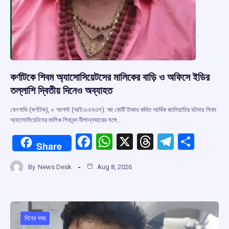
কর্ণাটকে শিবম অ্যাসোসিয়েটসের মালিকের বাড়ি ও অফিসে ইডির
তল্লাশি দ্বিতীয় দিনেও অব্যাহত
বেলগাভি (কর্ণাটক), ৮ আগস্ট (আইএএনএস): বহু কোটি টাকার কথিত আর্থিক জালিয়াতির ঘটনায় শিবম
অ্যাসোসিয়েটসের মালিক শিবানন্দ নীলান্নভারের সঙ্গে…
F
W
X
T
T
S
Share
a
h
hr
el
h
By
News Desk
Aug 8, 2026
ce
at
e
e
ar
b
s
a
gr
e
o
A
d
a
o
p
s
m
দিনের খবর