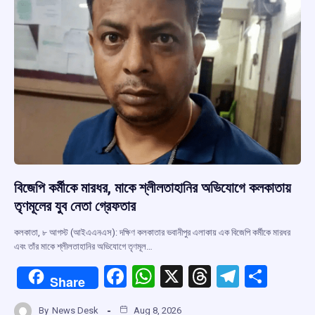
k
p
বিজেপি কর্মীকে মারধর, মাকে শ্লীলতাহানির অভিযোগে কলকাতায়
তৃণমূলের যুব নেতা গ্রেফতার
কলকাতা, ৮ আগস্ট (আইএএনএস): দক্ষিণ কলকাতার ভবানীপুর এলাকায় এক বিজেপি কর্মীকে মারধর
এবং তাঁর মাকে শ্লীলতাহানির অভিযোগে তৃণমূল…
F
W
X
T
T
S
Share
a
h
hr
el
h
By
News Desk
Aug 8, 2026