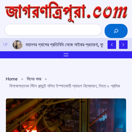
Skip
to
content
Search
মহানগর গ্যাসের প্রতিনিধি সেজে সাইবার প্রতারণা, মুম্বইয়ে ৪.৯৮ লক্
Home
দিনের খবর
বিশাখাপত্তনম স্টিল প্ল্যান্টে গলিত ইস্পাতবাহী ল্যাডল বিস্ফোরণ, নিহত ৮ শ্রমিক