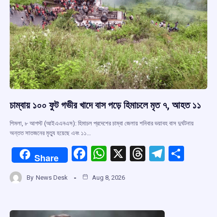
চাম্বায় ১০০ ফুট গভীর খাদে বাস পড়ে হিমাচলে মৃত ৭, আহত ১১
শিমলা, ৮ আগস্ট (আইএএনএস): হিমাচল প্রদেশের চাম্বা জেলায় শনিবার ভয়াবহ বাস দুর্ঘটনায়
অন্তত সাতজনের মৃত্যু হয়েছে এবং ১১…
F
W
X
T
T
S
Share
a
h
hr
el
h
By
News Desk
Aug 8, 2026
ce
at
e
e
ar
b
s
a
gr
e
o
A
d
a