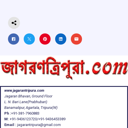
o
p
s
m
k
p
www.jagarantripura.com
Jagaran Bhavan, Ground Floor
L. N. Bari Lane(Prabhubari)
Banamalipur, Agartala, Tripura(W)
Ph :
+91-381-7960883
M:
+91-9436123720/+91-9436453389
Email :
jagarantripura@gmail.com