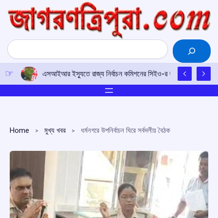
Skip
to
content
Search
এসআইআর ইস্যুতে রাজ্য নির্বাচন কমিশনের সিইও-র কাছে আইপিএফটির ড
Home
মুখ্য খবর
ধর্মনগরে উপনির্বাচন ঘিরে সর্বদলীয় বৈঠক