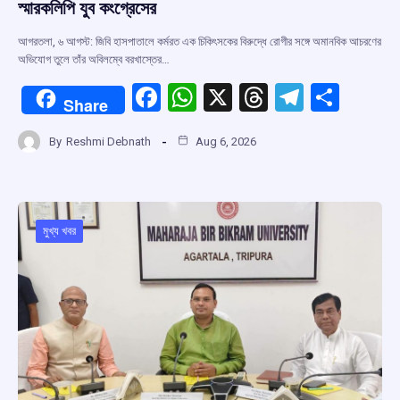
স্মারকলিপি যুব কংগ্রেসের
আগরতলা, ৬ আগস্ট: জিবি হাসপাতালে কর্মরত এক চিকিৎসকের বিরুদ্ধে রোগীর সঙ্গে অমানবিক আচরণের
অভিযোগ তুলে তাঁর অবিলম্বে বরখাস্তের…
F
W
X
T
T
S
Share
a
h
hr
el
h
By
Reshmi Debnath
Aug 6, 2026
ce
at
e
e
ar
b
s
a
gr
e
o
A
d
a
o
p
s
m
মুখ্য খবর
k
p