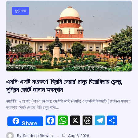
o
A
d
a
o
p
s
m
মুখ্য খবর
k
p
এসসি-এসটি সংরক্ষণে ‘ক্রিমি লেয়ার’ চালুর বিরোধিতায় কেন্দ্র,
সুপ্রিম কোর্টে জানাল অবস্থান
নয়াদিল্লি, ৬ আগস্ট (আইএএনএস): তফসিলি জাতি (এসসি) ও তফসিলি উপজাতি (এসটি)-র সংরক্ষণ
ব্যবস্থায় ‘ক্রিমি লেয়ার’ নীতি চালুর দাবির…
F
W
X
T
T
S
Share
a
h
hr
el
h
By
Sandeep Biswas
Aug 6, 2026