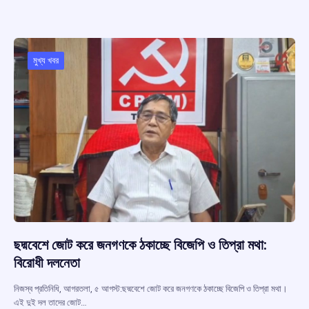
ce
at
e
e
ar
b
s
a
gr
e
o
A
d
a
o
p
s
m
মুখ্য খবর
k
p
ছদ্মবেশে জোট করে জনগণকে ঠকাচ্ছে বিজেপি ও তিপ্রা মথা:
বিরোধী দলনেতা
নিজস্ব প্রতিনিধি, আগরতলা, ৫ আগস্ট:ছদ্মবেশে জোট করে জনগণকে ঠকাচ্ছে বিজেপি ও তিপ্রা মথা।
এই দুই দল তাদের জোট…