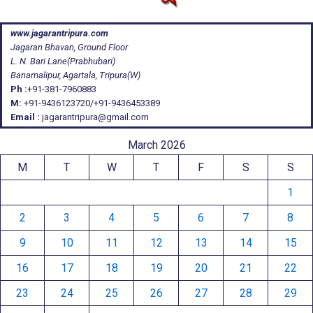
www.jagarantripura.com
Jagaran Bhavan, Ground Floor
L. N. Bari Lane(Prabhubari)
Banamalipur, Agartala, Tripura(W)
Ph :
+91-381-7960883
M:
+91-9436123720/+91-9436453389
Email :
jagarantripura@gmail.com
March 2026
M
T
W
T
F
S
S
1
2
3
4
5
6
7
8
9
10
11
12
13
14
15
16
17
18
19
20
21
22
23
24
25
26
27
28
29