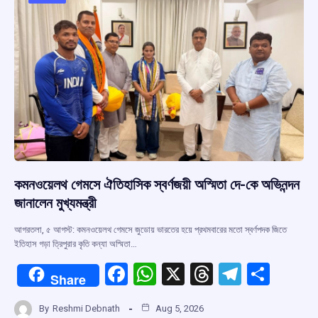
o
p
s
m
k
p
কমনওয়েলথ গেমসে ঐতিহাসিক স্বর্ণজয়ী অস্মিতা দে-কে অভিনন্দন
জানালেন মুখ্যমন্ত্রী
আগরতলা, ৫ আগস্ট: কমনওয়েলথ গেমসে জুডোয় ভারতের হয়ে প্রথমবারের মতো স্বর্ণপদক জিতে
ইতিহাস গড়া ত্রিপুরার কৃতি কন্যা অস্মিতা…
F
W
X
T
T
S
Share
a
h
hr
el
h
By
Reshmi Debnath
Aug 5, 2026