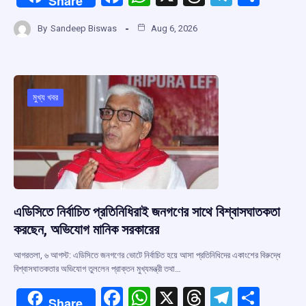
Share
a
h
hr
el
h
By
Sandeep Biswas
Aug 6, 2026
ce
at
e
e
ar
b
s
a
gr
e
o
A
d
a
o
p
s
m
মুখ্য খবর
k
p
এডিসিতে নির্বাচিত প্রতিনিধিরাই জনগণের সাথে বিশ্বাসঘাতকতা
করছেন, অভিযোগ মানিক সরকারের
আগরতলা, ৬ আগস্ট: এডিসিতে জনগণের ভোটে নির্বাচিত হয়ে আসা প্রতিনিধিদের একাংশের বিরুদ্ধে
বিশ্বাসঘাতকতার অভিযোগ তুললেন প্রাক্তন মুখ্যমন্ত্রী তথা…
F
W
X
T
T
S
Share