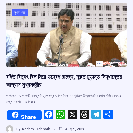
o
A
d
a
o
p
s
m
মুখ্য খবর
k
p
বর্ধিত বিদ্যুৎ বিল নিয়ে উদ্বেগ রাজ্যে, দ্রুত চূড়ান্ত সিদ্ধান্তের
আশ্বাস মুখ্যমন্ত্রীর
আগরতলা, ৯ আগস্ট: রাজ্যে বিদ্যুৎ শুল্ক ও বিল নিয়ে সাম্প্রতিক উদ্বেগের বিষয়গুলি খতিয়ে দেখছে
রাজ্য সরকার। এ বিষয়ে…
F
W
X
T
T
S
Share
a
h
hr
el
h
By
Reshmi Debnath
Aug 9, 2026