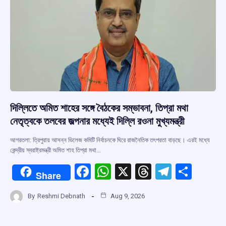
k
p
দিল্লিতে অমিত শাহের সঙ্গে বৈঠকের সম্ভাবনা, তিপ্রা মথা
নেতৃত্বকে তলবের জল্পনার মধ্যেই দিল্লি রওনা মুখ্যমন্ত্রী
আগরতলা: ত্রিপুরায় আসন্ন ভিলেজ কমিটি নির্বাচনকে ঘিরে রাজনৈতিক তৎপরতা বাড়ছে। এরই মধ্যে
কেন্দ্রীয় স্বরাষ্ট্রমন্ত্রী অমিত শাহ তিপ্রা মথা…
F
W
X
T
T
S
Share
a
h
hr
el
h
By
Reshmi Debnath
Aug 9, 2026
ce
at
e
e
ar
b
s
a
gr
e