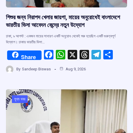
শিশুর জন্য নিরাপদ খেলার জায়গা, মায়ের অনুরোধেই বাংলাদেশে
ভারতীয় ভিসা আবেদন কেন্দ্রে নতুন উদ্যোগ
ঢাকা, ৯ আগস্ট : একজন মায়ের সাধারণ একটি অনুরোধ থেকেই শুরু হয়েছিল একটি গুরুত্বপূর্ণ
উদ্যোগ। ঢাকায় ভারতীয় ভিসা…
F
W
X
T
T
S
Share
a
h
hr
el
h
By
Sandeep Biswas
Aug 9, 2026
ce
at
e
e
ar
b
s
a
gr
e
o
A
d
a
o
p
s
m
মুখ্য খবর
k
p