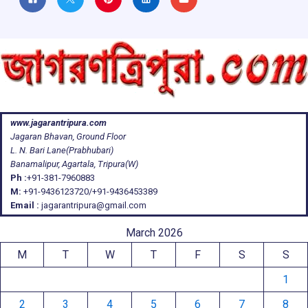
www.jagarantripura.com
Jagaran Bhavan, Ground Floor
L. N. Bari Lane(Prabhubari)
Banamalipur, Agartala, Tripura(W)
Ph :
+91-381-7960883
M:
+91-9436123720/+91-9436453389
Email :
jagarantripura@gmail.com
March 2026
M
T
W
T
F
S
S
1
2
3
4
5
6
7
8