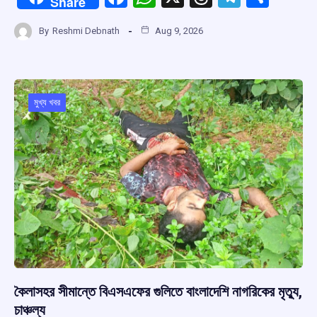
Share
a
h
hr
el
h
By
Reshmi Debnath
Aug 9, 2026
ce
at
e
e
ar
b
s
a
gr
e
o
A
d
a
o
p
s
m
মুখ্য খবর
k
p
কৈলাসহর সীমান্তে বিএসএফের গুলিতে বাংলাদেশি নাগরিকের মৃত্যু,
চাঞ্চল্য