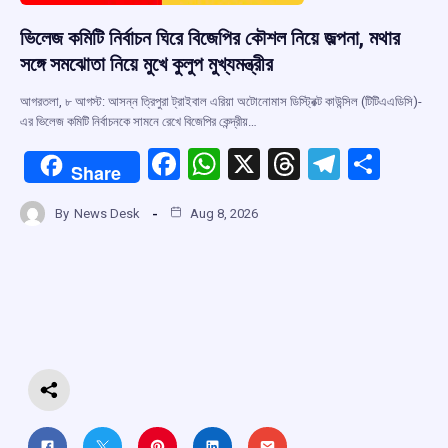
ভিলেজ কমিটি নির্বাচন ঘিরে বিজেপির কৌশল নিয়ে জল্পনা, মথার
সঙ্গে সমঝোতা নিয়ে মুখে কুলুপ মুখ্যমন্ত্রীর
আগরতলা, ৮ আগস্ট: আসন্ন ত্রিপুরা ট্রাইবাল এরিয়া অটোনোমাস ডিস্ট্রিক্ট কাউন্সিল (টিটিএএডিসি)-
এর ভিলেজ কমিটি নির্বাচনকে সামনে রেখে বিজেপির কেন্দ্রীয়…
F
W
X
T
T
S
Share
a
h
hr
el
h
By
News Desk
Aug 8, 2026
ce
at
e
e
ar
b
s
a
gr
e
o
A
d
a
o
p
s
m
k
p