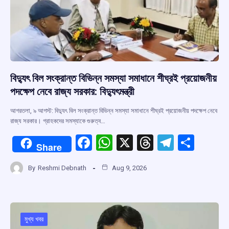
বিদ্যুৎ বিল সংক্রান্ত বিভিন্ন সমস্যা সমাধানে শীঘ্রই প্রয়োজনীয়
পদক্ষেপ নেবে রাজ্য সরকার: বিদ্যুৎমন্ত্রী
আগরতলা, ৯ আগস্ট: বিদ্যুৎ বিল সংক্রান্ত বিভিন্ন সমস্যা সমাধানে শীঘ্রই প্রয়োজনীয় পদক্ষেপ নেবে
রাজ্য সরকার। গ্রাহকদের সমস্যাকে গুরুত্ব…
F
W
X
T
T
S
Share
a
h
hr
el
h
By
Reshmi Debnath
Aug 9, 2026
ce
at
e
e
ar
b
s
a
gr
e
o
A
d
a
o
p
s
m
মুখ্য খবর