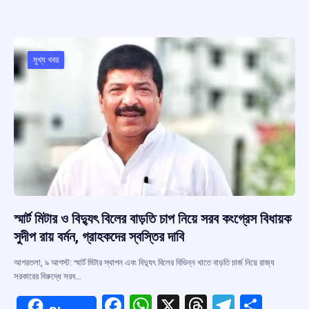
ce
at
e
e
ar
b
s
a
gr
e
o
A
d
a
o
p
s
m
মুখ্য খবর
k
p
স্মার্ট মিটার ও বিদ্যুৎ বিলের বাড়তি চাপ নিয়ে সরব কংগ্রেস বিধায়ক
সুদীপ রায় বর্মন, গ্রাহকদের স্বস্তির দাবি
আগরতলা, ৯ আগস্ট: স্মার্ট মিটার স্থাপন এবং বিদ্যুৎ বিলের বিভিন্ন খাতে বাড়তি চার্জ নিয়ে রাজ্য
সরকারের বিরুদ্ধে সরব…
F
W
X
T
T
S