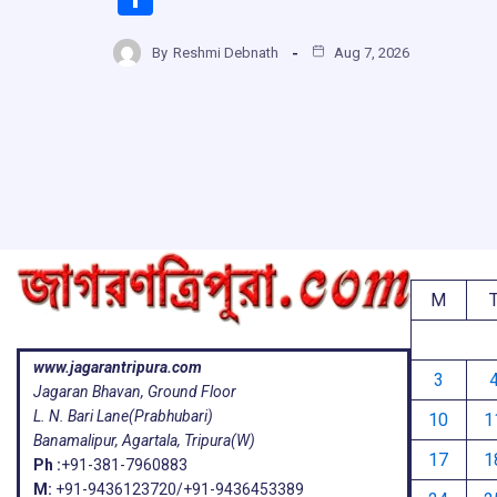
ce
at
e
e
h
b
s
a
g
By
Reshmi Debnath
Aug 7, 2026
ar
o
A
d
a
e
o
p
s
k
p
M
www.jagarantripura.com
3
Jagaran Bhavan, Ground Floor
L. N. Bari Lane(Prabhubari)
10
1
Banamalipur, Agartala, Tripura(W)
17
1
Ph :
+91-381-7960883
M:
+91-9436123720/+91-9436453389