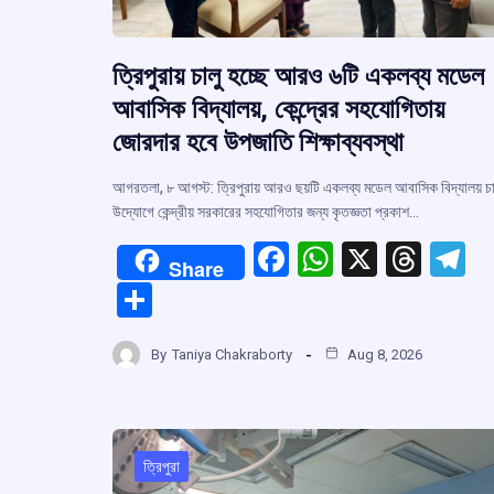
ত্রিপুরায় চালু হচ্ছে আরও ৬টি একলব্য মডেল
আবাসিক বিদ্যালয়, কেন্দ্রের সহযোগিতায়
জোরদার হবে উপজাতি শিক্ষাব্যবস্থা
আগরতলা, ৮ আগস্ট: ত্রিপুরায় আরও ছয়টি একলব্য মডেল আবাসিক বিদ্যালয় চা
উদ্যোগে কেন্দ্রীয় সরকারের সহযোগিতার জন্য কৃতজ্ঞতা প্রকাশ…
F
W
X
T
T
Share
a
h
hr
el
S
ce
at
e
e
h
b
s
a
g
By
Taniya Chakraborty
Aug 8, 2026
ar
o
A
d
a
e
o
p
s
k
p
ত্রিপুরা