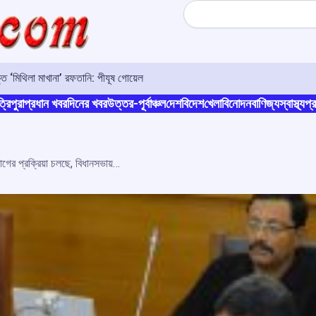
Search
্ত ‘মিথিলা মাখানা’ রফতানি: পীযূষ গোয়েল
্রিপুরা
প্রধান খবর
দিনের খবর
উত্তর-পূর্বাঞ্চল
দেশ
বিদেশ
খেলা
বিনোদন
বাণিজ্য
স্বাস্থ্য
প্র
বর্তমানে ১,০০০ পুলিশ কনস্টেবল পদে নিয়োগের প্রক্রিয়া চলছে, বিধানসভায় তথ্য