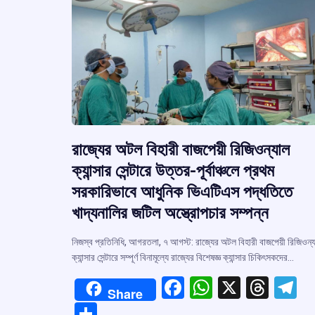
রাজ্যের অটল বিহারী বাজপেয়ী রিজিওন্যাল
ক্যান্সার সেন্টারে উত্তর-পূর্বাঞ্চলে প্রথম
সরকারিভাবে আধুনিক ভিএটিএস পদ্ধতিতে
খাদ্যনালির জটিল অস্ত্রোপচার সম্পন্ন
নিজস্ব প্রতিনিধি, আগরতলা, ৭ আগস্ট: রাজ্যের অটল বিহারী বাজপেয়ী রিজিওন্
ক্যান্সার সেন্টারে সম্পূর্ণ বিনামূল্যে রাজ্যের বিশেষজ্ঞ ক্যান্সার চিকিৎসকদের…
F
W
X
T
T
Share
a
h
hr
el
S