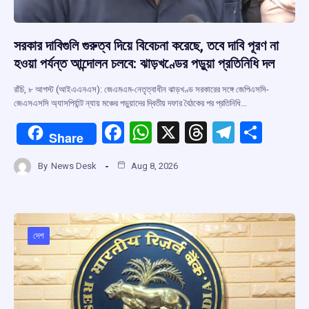
সরকার দাবিগুলি গুরুত্ব দিয়ে বিবেচনা করেছে, তবে দাবি পূরণ না
হওয়া পর্যন্ত আন্দোলন চলবে: ঝাড়খণ্ডের পড়ুয়া প্রতিনিধি দল
রাঁচি, ৮ আগস্ট (আইএএনএস): জেএমএম-নেতৃত্বাধীন ঝাড়খণ্ড সরকারের সঙ্গে জেপিএসসি-
জেএসএসসি অ্যাসপির্যান্ট ন্যায় মঞ্চের পড়ুয়াদের দ্বিতীয় দফার বৈঠকের পর প্রতিনিধি…
F
W
X
T
T
S
Share
a
h
hr
el
h
By
News Desk
Aug 8, 2026
ce
at
e
e
ar
b
s
a
gr
e
o
A
d
a
o
p
s
m
দেশ
k
p