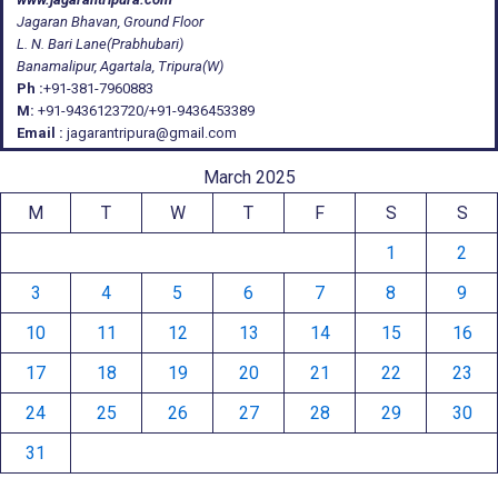
Jagaran Bhavan, Ground Floor
L. N. Bari Lane(Prabhubari)
Banamalipur, Agartala, Tripura(W)
Ph :
+91-381-7960883
M:
+91-9436123720/+91-9436453389
Email :
jagarantripura@gmail.com
March 2025
M
T
W
T
F
S
S
1
2
3
4
5
6
7
8
9
10
11
12
13
14
15
16
17
18
19
20
21
22
23
24
25
26
27
28
29
30
31