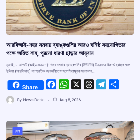
আরবিআই-শহর সমবায় ব্যাঙ্কগুলির আরও ঘনিষ্ঠ সহযোগিতার
পক্ষে অমিত শাহ, পুরনো ধারণা ছাড়ার আহ্বান
মুম্বই, ৮ আগস্ট (আইএএনএস): শহর সমবায় ব্যাঙ্কগুলির (ইউসিবি) উন্নয়নে রিজার্ভ ব্যাঙ্ক অফ
ইন্ডিয়া (আরবিআই) সাম্প্রতিক বছরগুলিতে সহযোগিতামূলক মনোভাব…
F
W
X
T
T
S
Share
a
h
hr
el
h
By
News Desk
Aug 8, 2026
ce
at
e
e
ar
b
s
a
gr
e
o
A
d
a
o
p
s
m
দেশ