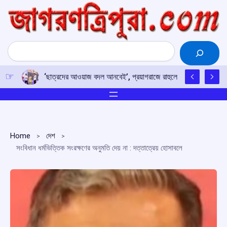
Skip
to
content
Search
‘ছাত্রদের আওয়াজ বদল আনবেই’, প্রয়াগরাজে রাহুলের হুঙ্কার
Home
দেশ
সংবিধান ধর্মভিত্তিক সংরক্ষণের অনুমতি দেয় না : দত্তাত্রেয় হোসাবলে