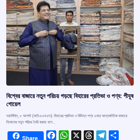
k
p
বিশ্বের বাজারে নতুন পরিচয় গড়ছে বিহারের প্রতিভা ও পণ্য: পীযূষ
গোয়েল
নয়াদিল্লি, ৮ আগস্ট (আইএএনএস): বিহারের প্রতিভা ও বিভিন্ন পণ্য এবার আন্তর্জাতিক বাজারে
নিজেদের নতুন পরিচয় তৈরি করছে বলে…
F
W
X
T
T
S
Share