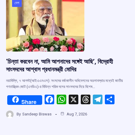
o
p
s
m
দেশ
k
p
‘চিন্তা করবেন না, আমি আপনাদের সঙ্গেই আছি’, বিদ্রোহী
সাংসদদের আশ্বাস প্রধানমন্ত্রী মোদির
নয়াদিল্লি, ৭ আগস্ট(আইএএনএস): সংসদের বর্ষাকালীন অধিবেশনের অচলাবস্থার মধ্যেই জাতীয়
গণতান্ত্রিক জোট (এনডিএ)-র বিভিন্ন শরিক দলের সাংসদদের নিয়ে বিশেষ…
F
W
X
T
T
S
Share
a
h
hr
el
h
By
Sandeep Biswas
Aug 7, 2026
ce
at
e
e
ar
b
s
a
gr
e