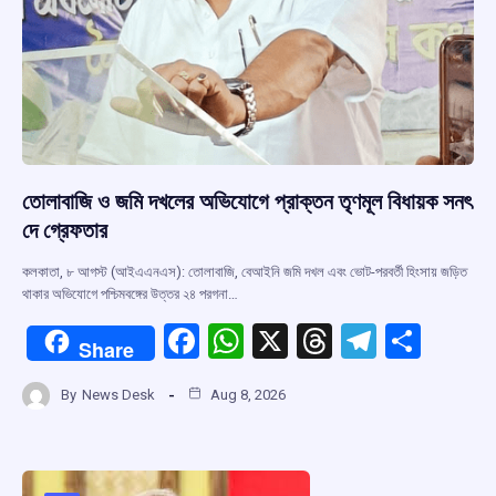
তোলাবাজি ও জমি দখলের অভিযোগে প্রাক্তন তৃণমূল বিধায়ক সনৎ
দে গ্রেফতার
কলকাতা, ৮ আগস্ট (আইএএনএস): তোলাবাজি, বেআইনি জমি দখল এবং ভোট-পরবর্তী হিংসায় জড়িত
থাকার অভিযোগে পশ্চিমবঙ্গের উত্তর ২৪ পরগনা…
F
W
X
T
T
S
Share
a
h
hr
el
h
By
News Desk
Aug 8, 2026
ce
at
e
e
ar
b
s
a
gr
e
o
A
d
a