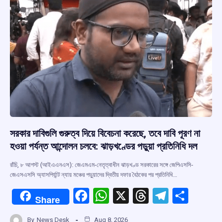
k
p
সরকার দাবিগুলি গুরুত্ব দিয়ে বিবেচনা করেছে, তবে দাবি পূরণ না
হওয়া পর্যন্ত আন্দোলন চলবে: ঝাড়খণ্ডের পড়ুয়া প্রতিনিধি দল
রাঁচি, ৮ আগস্ট (আইএএনএস): জেএমএম-নেতৃত্বাধীন ঝাড়খণ্ড সরকারের সঙ্গে জেপিএসসি-
জেএসএসসি অ্যাসপির্যান্ট ন্যায় মঞ্চের পড়ুয়াদের দ্বিতীয় দফার বৈঠকের পর প্রতিনিধি…
F
W
X
T
T
S
Share
a
h
hr
el
h
By
News Desk
Aug 8, 2026