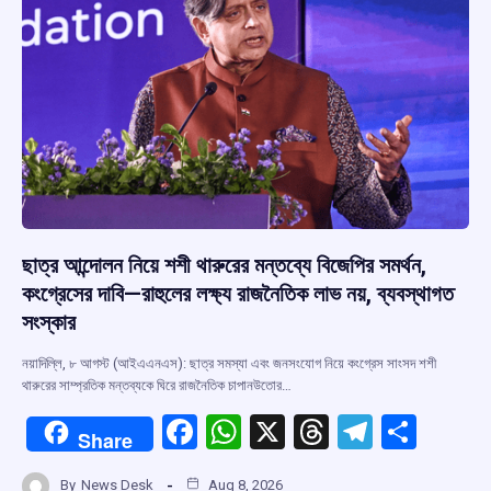
k
p
ছাত্র আন্দোলন নিয়ে শশী থারুরের মন্তব্যে বিজেপির সমর্থন,
কংগ্রেসের দাবি—রাহুলের লক্ষ্য রাজনৈতিক লাভ নয়, ব্যবস্থাগত
সংস্কার
নয়াদিল্লি, ৮ আগস্ট (আইএএনএস): ছাত্র সমস্যা এবং জনসংযোগ নিয়ে কংগ্রেস সাংসদ শশী
থারুরের সাম্প্রতিক মন্তব্যকে ঘিরে রাজনৈতিক চাপানউতোর…
F
W
X
T
T
S
Share
a
h
hr
el
h
By
News Desk
Aug 8, 2026