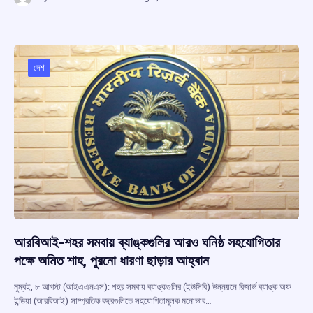
ce
at
e
e
ar
b
s
a
gr
e
o
A
d
a
o
p
s
m
দেশ
k
p
আরবিআই-শহর সমবায় ব্যাঙ্কগুলির আরও ঘনিষ্ঠ সহযোগিতার
পক্ষে অমিত শাহ, পুরনো ধারণা ছাড়ার আহ্বান
মুম্বই, ৮ আগস্ট (আইএএনএস): শহর সমবায় ব্যাঙ্কগুলির (ইউসিবি) উন্নয়নে রিজার্ভ ব্যাঙ্ক অফ
ইন্ডিয়া (আরবিআই) সাম্প্রতিক বছরগুলিতে সহযোগিতামূলক মনোভাব…