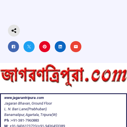
o
A
d
a
o
p
s
m
k
p
www.jagarantripura.com
Jagaran Bhavan, Ground Floor
L. N. Bari Lane(Prabhubari)
Banamalipur, Agartala, Tripura(W)
Ph :
+91-381-7960883
M:
+91-9436123720/+91-9436453389