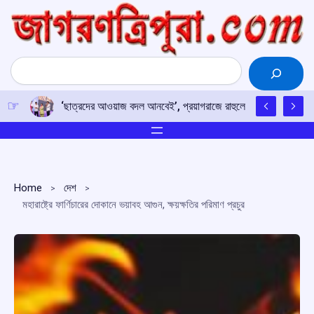
Skip
to
content
Search
‘ছাত্রদের আওয়াজ বদল আনবেই’, প্রয়াগরাজে রাহুলের হুঙ্কার
Home
দেশ
মহারাষ্ট্রে ফার্ণিচারের দোকানে ভয়াবহ আগুন, ক্ষয়ক্ষতির পরিমাণ প্রচুর