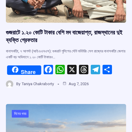
গুজরাটে ১.২০ কোটি টাকার বেশি মদ বাজেয়াপ্ত, রাজস্থানের দুই
ব্যক্তি গ্রেফতার
বানাসকাঁঠা, ৭ আগস্ট (আইএএনএস): গুজরাট পুলিশের স্টেট মনিটরিং সেল রাজ্যের বানাসকাঁঠা জেলায়
একটি বড় অভিযানে ১.২০ কোটি টাকারও…
F
W
X
T
T
S
Share
a
h
hr
el
h
By
Taniya Chakraborty
Aug 7, 2026
ce
at
e
e
ar
b
s
a
gr
e
o
A
d
a
o
p
s
m
দিনের খবর
k
p