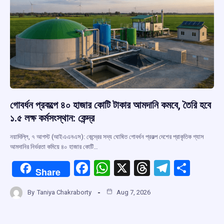
গোবর্ধন প্রকল্পে ৪০ হাজার কোটি টাকার আমদানি কমবে, তৈরি হবে
১.৫ লক্ষ কর্মসংস্থান: কেন্দ্র
নয়াদিল্লি, ৭ আগস্ট (আইএএনএস): কেন্দ্রের সদ্য ঘোষিত গোবর্ধন প্রকল্প দেশের প্রাকৃতিক গ্যাস
আমদানির নির্ভরতা কমিয়ে ৪০ হাজার কোটি…
F
W
X
T
T
S
Share
a
h
hr
el
h
By
Taniya Chakraborty
Aug 7, 2026
ce
at
e
e
ar
b
s
a
gr
e