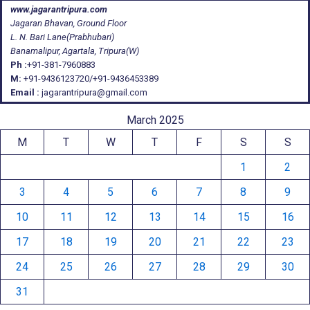
www.jagarantripura.com
Jagaran Bhavan, Ground Floor
L. N. Bari Lane(Prabhubari)
Banamalipur, Agartala, Tripura(W)
Ph :
+91-381-7960883
M:
+91-9436123720/+91-9436453389
Email :
jagarantripura@gmail.com
March 2025
M
T
W
T
F
S
S
1
2
3
4
5
6
7
8
9
10
11
12
13
14
15
16
17
18
19
20
21
22
23
24
25
26
27
28
29
30
31