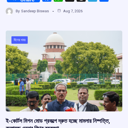
a
h
hr
el
h
By
Sandeep Biswas
Aug 7, 2026
ce
at
e
e
ar
b
s
a
gr
e
o
A
d
a
o
p
s
m
দিনের খবর
k
p
ই-কোর্টস মিশন মোড প্রকল্পে দ্রুত হচ্ছে মামলার নিষ্পত্তি,