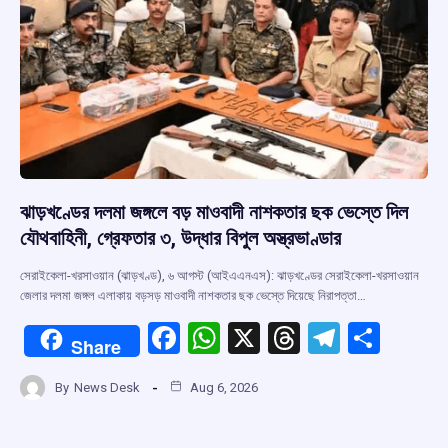
ঝাড়খণ্ডের দলমা জঙ্গলে বড় মাওবাদী নাশকতার ছক ভেস্তে দিল
যৌথবাহিনী, গ্রেফতার ৩, উদ্ধার বিপুল অস্ত্রভাণ্ডার
সেরাইকেলা-খরসাওয়ান (ঝাড়খণ্ড), ৬ আগস্ট (আইএএনএস): ঝাড়খণ্ডের সেরাইকেলা-খরসাওয়ান
জেলার দলমা জঙ্গল এলাকায় বড়সড় মাওবাদী নাশকতার ছক ভেস্তে দিয়েছে নিরাপত্তা…
F
W
X
T
T
S
Share
a
h
hr
el
h
By
News Desk
Aug 6, 2026
ce
at
e
e
ar
b
s
a
gr
e