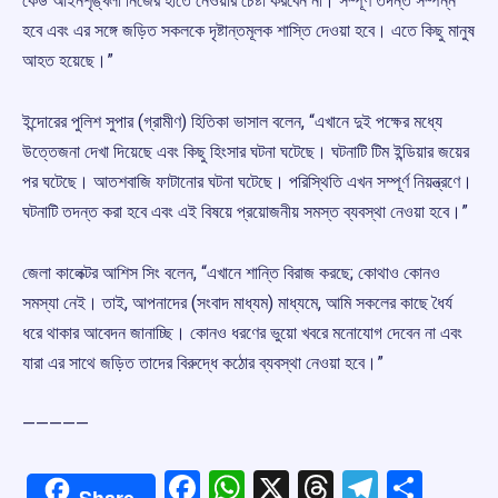
কেউ আইনশৃঙ্খলা নিজের হাতে নেওয়ার চেষ্টা করবেন না। সম্পূর্ণ তদন্ত সম্পন্ন
হবে এবং এর সঙ্গে জড়িত সকলকে দৃষ্টান্তমূলক শাস্তি দেওয়া হবে। এতে কিছু মানুষ
আহত হয়েছে।”
ইন্দোরের পুলিশ সুপার (গ্রামীণ) হিতিকা ভাসাল বলেন, “এখানে দুই পক্ষের মধ্যে
উত্তেজনা দেখা দিয়েছে এবং কিছু হিংসার ঘটনা ঘটেছে। ঘটনাটি টিম ইন্ডিয়ার জয়ের
পর ঘটেছে। আতশবাজি ফাটানোর ঘটনা ঘটেছে। পরিস্থিতি এখন সম্পূর্ণ নিয়ন্ত্রণে।
ঘটনাটি তদন্ত করা হবে এবং এই বিষয়ে প্রয়োজনীয় সমস্ত ব্যবস্থা নেওয়া হবে।”
জেলা কালেক্টর আশিস সিং বলেন, “এখানে শান্তি বিরাজ করছে; কোথাও কোনও
সমস্যা নেই। তাই, আপনাদের (সংবাদ মাধ্যম) মাধ্যমে, আমি সকলের কাছে ধৈর্য
ধরে থাকার আবেদন জানাচ্ছি। কোনও ধরণের ভুয়ো খবরে মনোযোগ দেবেন না এবং
যারা এর সাথে জড়িত তাদের বিরুদ্ধে কঠোর ব্যবস্থা নেওয়া হবে।”
—————
Facebook
WhatsApp
X
Threads
Telegr
Shar
Share