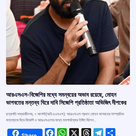
আরএসএস-বিজেপির মধ্যে সমন্বয়ের অভাব রয়েছে, মোহন
ভাগবতের মন্তব্য ঘিরে দাবি সিজেপি প্রতিষ্ঠাতা অভিজিৎ দীপকের
ছত্রপতি সম্ভাজীনগর, ৭ আগস্ট(আইএএনএস): আরএসএস প্রধান মোহন ভাগবতের সাম্প্রতিক
মন্তব্যকে ঘিরে বিজেপি ও আরএসএসের মধ্যে মতপার্থক্যের ইঙ্গিত দিলেন…
F
W
X
T
T
S
Share