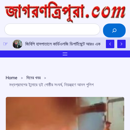
Skip
to
content
Search
জিবিপি হাসপাতালে কার্ডিওলজি ডিপার্টমেন্টে আরও এক জন্মগত হৃদরোগীনি
Home
দিনের খবর
মধ্যপ্রদেশের ইন্দোরে দুই গোষ্ঠীর সংঘর্ষ, নিয়ন্ত্রণে আনল পুলিশ