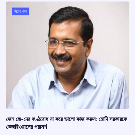
o
A
d
a
o
p
s
m
দিনের খবর
k
p
জেন জে-দের কণ্ঠরোধ না করে ভালো কাজ করুন: মোদি সরকারকে
কেজরিওয়ালের পরামর্শ