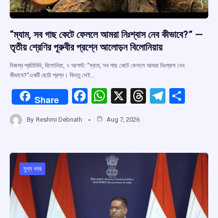
“ম্যাম, সব গাছ কেটে ফেললে আমরা নিঃশ্বাস নেব কীভাবে?” —
তৃতীয় শ্রেণির পূরুবীর প্রশ্নে আলোড়ন বিলোনিয়ায়
নিজস্ব প্রতিনিধি, বিলোনিয়া, ৭ আগস্ট: “ম্যাম, সব গাছ কেটে ফেললে আমরা নিঃশ্বাস নেব
কীভাবে?“একটি ছোট্ট প্রশ্ন। কিন্তু সেই…
F
W
X
T
T
S
Share
a
h
hr
el
h
By
Reshmi Debnath
Aug 7, 2026
ce
at
e
e
ar
b
s
a
gr
e
o
A
d
a
o
p
s
m
মুখ্য খবর
k
p