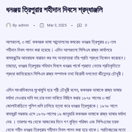
ধনঞ্জয় ত্রিপুরার শহীদান দিবসে শ্রদ্ধাঞ্জলি
By
admin
Mar 3, 2025
0
আগরতলা, ৩ মার্চ: ককবরক ভাষা আন্দোলনের কমরেড ধনঞ্জয় ত্রিপুরার ৫১-তম
শহীদান দিবস পালন করা হয়েছে। এদিন আগরতলা সিপিএম রাজ্য কার্যালয়ে
বামফ্রন্টের আহবায়ক নারায়ন কর সহ অন্যান্যরা তাঁর প্রতি শ্রদ্ধা নিবেদন করেছেন।
তাছাড়া, ধনঞ্জয় ত্রিপুরার শহিদান দিবসে ধনঞ্জয় পার্কে প্রয়াত নেতার প্রতিকৃতিতে
শ্রদ্ধা জানিয়েছেন সিপিএম রাজ্য সম্পাদক তথা বিরোধী দলনেতা জীতেন্দ্র চৌধুরী।
এদিন সাংবাদিকদের মুখোমুখি হয়ে শ্রী চৌধুরী বলেন, ককবরক ভাষাকে রাজ্য ভাষার
মর্যাদা দেওয়ার দাবি সহ চার দফা দাবিতে মিছিল করায় ১৯৭৫ সালের ৩ মার্চ
জোলাইবাড়িতে পুলিশ গুলি চালিয়ে হত্যা করে ধনঞ্জয় ত্রিপুরাকে। ১৯৭৮ সালে
বামফ্রন্ট সরকার এসে ১৯৭৯-সালের ১৯ জানুয়ারি ককবরক ভাষাকে রাজ্য ভাষার মর্যাদা
দেয় । তারপর পর থেকে আজকের দিনে গণ মুক্তি পরিষদ এবং সিপিএমের তরফ
থেকে শহীদ ধনঞ্জয় ত্রিপুরার শহীদান দিবস পালন করা হয়ে থাকে। প্রতিবছরের মতো