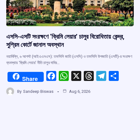
এসসি-এসটি সংরক্ষণে ‘ক্রিমি লেয়ার’ চালুর বিরোধিতায় কেন্দ্র,
সুপ্রিম কোর্টে জানাল অবস্থান
নয়াদিল্লি, ৬ আগস্ট (আইএএনএস): তফসিলি জাতি (এসসি) ও তফসিলি উপজাতি (এসটি)-র সংরক্ষণ
ব্যবস্থায় ‘ক্রিমি লেয়ার’ নীতি চালুর দাবির…
F
W
X
T
T
S
Share
a
h
hr
el
h
By
Sandeep Biswas
Aug 6, 2026
ce
at
e
e
ar
b
s
a
gr
e
o
A
d
a
o
p
s
m
k
p