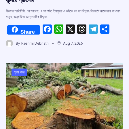
ঝুলিয়ে প্রতিবাদ
নিজস্ব প্রতিনিধি , আগরতলা, ৭ আগস্ট: ত্রিপুরায় একদিকে ঘন ঘন বিদ্যুৎ বিভ্রাটে নাজেহাল সাধারণ
মানুষ, অন্যদিকে অস্বাভাবিক বিদ্যুৎ…
F
W
X
T
T
S
Share
a
h
hr
el
h
By
Reshmi Debnath
Aug 7, 2026
ce
at
e
e
ar
b
s
a
gr
e
o
A
d
a
o
p
s
m
মুখ্য খবর
k
p