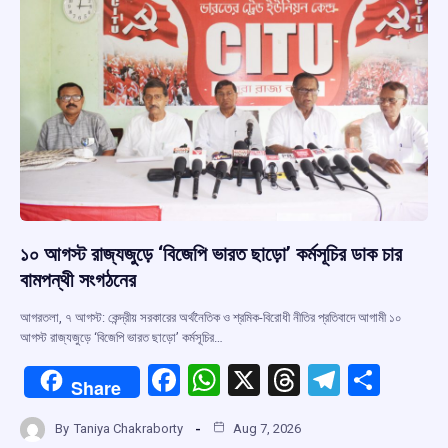
k
p
১০ আগস্ট রাজ্যজুড়ে ‘বিজেপি ভারত ছাড়ো’ কর্মসূচির ডাক চার
বামপন্থী সংগঠনের
আগরতলা, ৭ আগস্ট: কেন্দ্রীয় সরকারের অর্থনৈতিক ও শ্রমিক-বিরোধী নীতির প্রতিবাদে আগামী ১০
আগস্ট রাজ্যজুড়ে ‘বিজেপি ভারত ছাড়ো’ কর্মসূচির…
F
W
X
T
T
S
Share
a
h
hr
el
h
By
Taniya Chakraborty
Aug 7, 2026
ce
at
e
e
ar