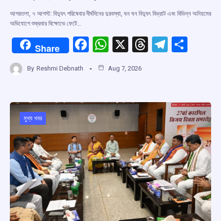
আগরতলা, ৭ আগস্ট: বিদ্যুৎ পরিষেবার দীর্ঘদিনের দুরবস্থা, ঘন ঘন বিদ্যুৎ বিভ্রাট এবং বিভিন্ন অনিয়মের
অভিযোগে শুক্রবার বিক্ষোভে ফেটে…
F
W
X
T
T
S
Share
a
h
hr
el
h
By
Reshmi Debnath
Aug 7, 2026
ce
at
e
e
ar
b
s
a
gr
e
o
A
d
a
o
p
s
m
মুখ্য খবর
k
p