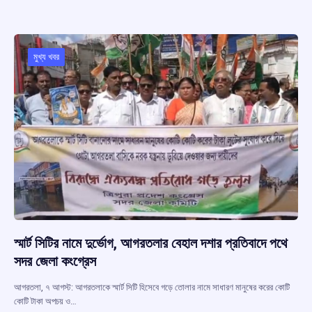
b
s
a
gr
e
o
A
d
a
o
p
s
m
মুখ্য খবর
k
p
স্মার্ট সিটির নামে দুর্ভোগ, আগরতলার বেহাল দশার প্রতিবাদে পথে
সদর জেলা কংগ্রেস
আগরতলা, ৭ আগস্ট: আগরতলাকে স্মার্ট সিটি হিসেবে গড়ে তোলার নামে সাধারণ মানুষের করের কোটি
কোটি টাকা অপচয় ও…