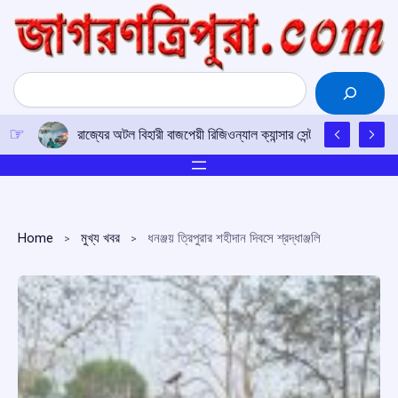
Skip
to
content
Search
রাজ্যের অটল বিহারী বাজপেয়ী রিজিওন্যাল ক্যান্সার সেন্টারে উত্তর-পূর্ব
Home
মুখ্য খবর
ধনঞ্জয় ত্রিপুরার শহীদান দিবসে শ্রদ্ধাঞ্জলি