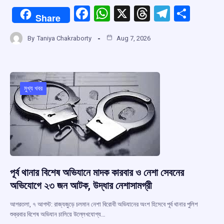
F
W
X
T
T
S
Share
a
h
hr
el
h
By
Taniya Chakraborty
Aug 7, 2026
ce
at
e
e
ar
b
s
a
gr
e
o
A
d
a
o
p
s
m
মুখ্য খবর
k
p
পূর্ব থানার বিশেষ অভিযানে মাদক কারবার ও নেশা সেবনের
অভিযোগে ২৩ জন আটক, উদ্ধার নেশাসামগ্রী
আগরতলা, ৭ আগস্ট: রাজ্যজুড়ে চলমান নেশা বিরোধী অভিযানের অংশ হিসেবে পূর্ব থানার পুলিশ
শুক্রবার বিশেষ অভিযান চালিয়ে উল্লেখযোগ্য…