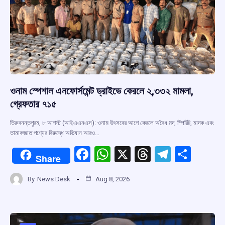
ওনাম স্পেশাল এনফোর্সমেন্ট ড্রাইভে কেরলে ২,৩৩২ মামলা,
গ্রেফতার ৭১৫
তিরুবনন্তপুরম, ৮ আগস্ট (আইএএনএস): ওনাম উৎসবের আগে কেরলে অবৈধ মদ, স্পিরিট, মাদক এবং
তামাকজাত পণ্যের বিরুদ্ধে অভিযান আরও…
F
W
X
T
T
S
Share
a
h
hr
el
h
By
News Desk
Aug 8, 2026
ce
at
e
e
ar
b
s
a
gr
e
o
A
d
a