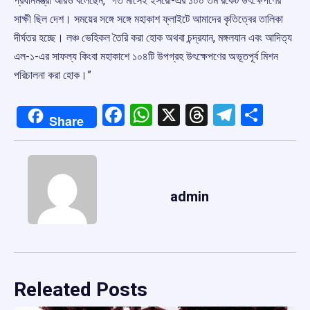
প্রধানমন্ত্রী আরও বলেছেন, “গত মাসেই ইসরো-এর ১০০ তম রকেট উৎক্ষেপণের
সাক্ষী ছিল দেশ। সময়ের সঙ্গে সঙ্গে মহাকাশ ফ্লাইটে আমাদের কৃতিত্বের তালিকা
দীর্ঘতর হচ্ছে। লঞ্চ ভেহিকল তৈরি করা হোক অথবা চন্দ্রযান, মঙ্গলযান এবং আদিত্য
এল-১-এর সাফল্য কিংবা মহাকাশে ১০৪টি উপগ্রহ উৎক্ষেপণের অভূতপূর্ব মিশন
পরিচালনা করা হোক।”
Facebook
WhatsApp
X
Threads
Telegr
Shar
Share
admin
Releated Posts