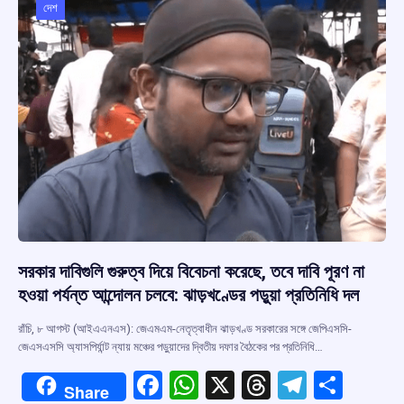
o
p
s
m
দেশ
k
p
সরকার দাবিগুলি গুরুত্ব দিয়ে বিবেচনা করেছে, তবে দাবি পূরণ না
হওয়া পর্যন্ত আন্দোলন চলবে: ঝাড়খণ্ডের পড়ুয়া প্রতিনিধি দল
রাঁচি, ৮ আগস্ট (আইএএনএস): জেএমএম-নেতৃত্বাধীন ঝাড়খণ্ড সরকারের সঙ্গে জেপিএসসি-
জেএসএসসি অ্যাসপির্যান্ট ন্যায় মঞ্চের পড়ুয়াদের দ্বিতীয় দফার বৈঠকের পর প্রতিনিধি…
F
W
X
T
T
S
Share