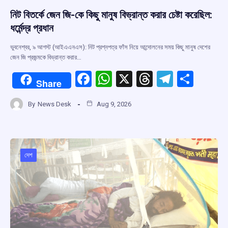
নিট বিতর্কে জেন জি-কে কিছু মানুষ বিভ্রান্ত করার চেষ্টা করেছিল:
ধর্মেন্দ্র প্রধান
ভুবনেশ্বর, ৯ আগস্ট (আইএএনএস): নিট প্রশ্নপত্র ফাঁস নিয়ে আন্দোলনের সময় কিছু মানুষ দেশের
জেন জি প্রজন্মকে বিভ্রান্ত করার…
F
W
X
T
T
S
Share
a
h
hr
el
h
By
News Desk
Aug 9, 2026
ce
at
e
e
ar
b
s
a
gr
e
o
A
d
a
o
p
s
m
দেশ
k
p