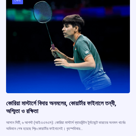
খেলা
কোরিয়া মাস্টার্সে বিদায় অনমলের, কোয়ার্টার ফাইনালে তন্বী,
অশ্মিতা ও রক্ষিতা
আসান সিটি, ৬ আগস্ট (আইএএনএস): কোরিয়া মাস্টার্স ব্যাডমিন্টন টুর্নামেন্টে ভারতের অনমল খার্বের
অভিযান শেষ হয়েছে প্রি-কোয়ার্টার ফাইনালেই। বৃহস্পতিবার…