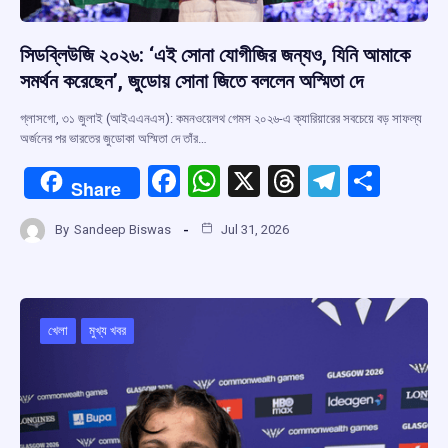
সিডব্লিউজি ২০২৬: ‘এই সোনা যোগীজির জন্যও, যিনি আমাকে
সমর্থন করেছেন’, জুডোয় সোনা জিতে বললেন অস্মিতা দে
গ্লাসগো, ৩১ জুলাই (আইএএনএস): কমনওয়েলথ গেমস ২০২৬-এ ক্যারিয়ারের সবচেয়ে বড় সাফল্য
অর্জনের পর ভারতের জুডোকা অস্মিতা দে তাঁর…
F
W
X
T
T
S
Share
a
h
hr
el
h
By
Sandeep Biswas
Jul 31, 2026
ce
at
e
e
ar
b
s
a
gr
e
o
A
d
a
o
p
s
m
খেলা
মুখ্য খবর
k
p