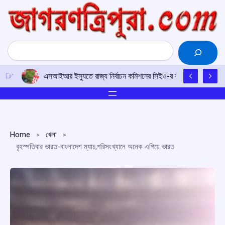
Skip
to
content
Search
এসআইআর ইস্যুতে রাজ্য নির্বাচন কমিশনের সিইও-র কাছে আইপিএফটির ড
Home
খেলা
বৃহস্পতিবার ভারত-বাংলাদেশ ম্যাচ,পরিসংখ্যানে অনেক এগিয়ে ভারত