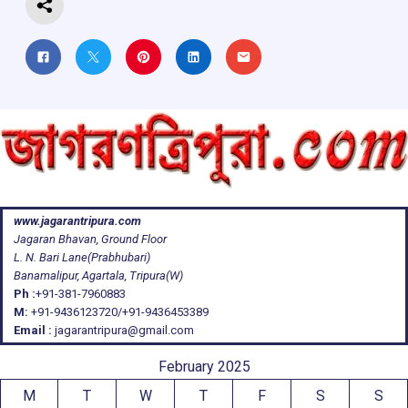
www.jagarantripura.com
Jagaran Bhavan, Ground Floor
L. N. Bari Lane(Prabhubari)
Banamalipur, Agartala, Tripura(W)
Ph :
+91-381-7960883
M:
+91-9436123720/+91-9436453389
Email :
jagarantripura@gmail.com
February 2025
M
T
W
T
F
S
S