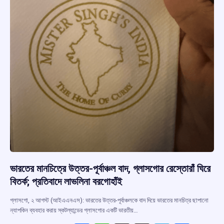
ভারতের মানচিত্রে উত্তর-পূর্বাঞ্চল বাদ, গ্লাসগোর রেস্তোরাঁ ঘিরে
বিতর্ক; প্রতিবাদে লাভলিনা বরগোহাঁই
গ্লাসগো, ২ আগস্ট (আইএএনএস): ভারতের উত্তর-পূর্বাঞ্চলকে বাদ দিয়ে ভারতের মানচিত্র ছাপানো
ন্যাপকিন ব্যবহার করায় স্কটল্যান্ডের গ্লাসগোর একটি ভারতীয়…