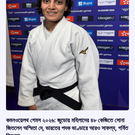
কমনওয়েলথ গেমস ২০২৬: জুডোয় মহিলাদের ৪৮ কেজিতে সোনা
জিতলেন অস্মিতা দে, ভারতের পদক ভাণ্ডারে আরও সাফল্য, গর্বিত