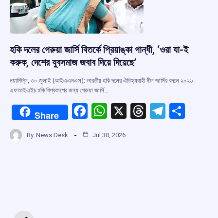
হকি দলের গেরুয়া জার্সি বিতর্কে প্রিয়াঙ্কা গান্ধী, ‘ওরা যা-ই
করুক, দেশের যুবসমাজ জবাব দিয়ে দিয়েছে’
নয়াদিল্লি, ৩০ জুলাই (আইএএনএস): ভারতীয় হকি দলের ঐতিহ্যবাহী নীল জার্সির বদলে ২০২৬
এফআইএইচ হকি বিশ্বকাপের জন্য গেরুয়া জার্সি…
F
W
X
T
T
S
Share
a
h
hr
el
h
By
News Desk
Jul 30, 2026
ce
at
e
e
ar
b
s
a
gr
e
o
A
d
a
o
p
s
m
k
p