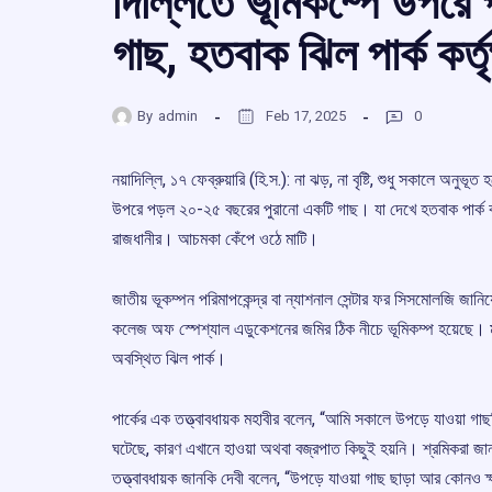
দিল্লিতে ভূমিকম্পে উপর
গাছ, হতবাক ঝিল পার্ক কর্তৃ
By
admin
Feb 17, 2025
0
নয়াদিল্লি, ১৭ ফেব্রুয়ারি (হি.স.): না ঝড়, না বৃষ্টি, শুধু সকালে অনু
উপরে পড়ল ২০-২৫ বছরের পুরানো একটি গাছ। যা দেখে হতবাক পার্ক ক
রাজধানীর। আচমকা কেঁপে ওঠে মাটি।
জাতীয় ভূকম্পন পরিমাপকেন্দ্র বা ন্যাশনাল সেন্টার ফর সিসমোলজি জানিয়
কলেজ অফ স্পেশ্যাল এডুকেশনের জমির ঠিক নীচে ভূমিকম্প হয়েছে। মাট
অবস্থিত ঝিল পার্ক।
পার্কের এক তত্ত্বাবধায়ক মহাবীর বলেন, “আমি সকালে উপড়ে যাওয়া
ঘটেছে, কারণ এখানে হাওয়া অথবা বজ্রপাত কিছুই হয়নি। শ্রমিকরা জান
তত্ত্বাবধায়ক জানকি দেবী বলেন, “উপড়ে যাওয়া গাছ ছাড়া আর কোনও ক