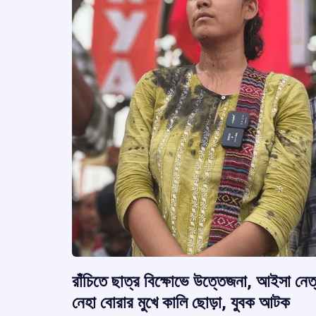
রাঁচিতে ছাত্র বিক্ষোভে উত্তেজনা, আইসা নেত্
নেহা বোরার মুখে কালি ছোড়া, যুবক আটক