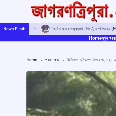
Skip
to
content
‘এটি ভারতের অভ্যন্তরীণ বিষয়’, এফসিআরএ (FCR
News Flash
Home
মুখ্য খবর
ত
Home
প্রধান খবর