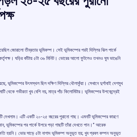
ে পড়ল ২০-২৫ বছরের পুরানো
পক্ষ
ভূত হয়েছিল জোরালো তীব্রতার ভূমিকম্প। সেই ভূমিকম্পের পরই দিল্লির ঝিল পার্কে
র্তৃপক্ষ। ঘড়ির কাঁটায় ৫টা ৩৬ মিনিট। ভোরের আলো ফুটলেও তখনও ঘুম ভাঙেনি
েছে, ভূমিকম্পের উৎসস্থল ছিল দক্ষিণ দিল্লির ধৌলাকুঁয়া। সেখানে দুর্গাবাই দেশমুখ
ি থেকে গভীরতা খুব বেশি নয়, মাত্র পাঁচ কিলোমিটার। ভূমিকম্পের উপকেন্দ্রেই
 গাছটি দেখলাম। এটি একটি ২০-২৫ বছরের পুরানো গাছ। এমনটি ভূমিকম্পের কারণে
ান, ভূমিকম্পের পর পার্কে উপরে পড়া গাছটি তাঁরা দেখতে পান।” আরেক
্ষতি হয়নি। ভোর সাড়ে ৫টা নাগাদ ভূমিকম্প অনুভূত হয়; খুব প্রবল কম্পন অনুভূত