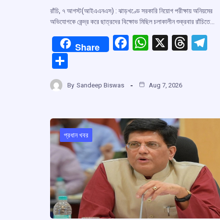
রাঁচি, ৭ আগস্ট(আইএএনএস) : ঝাড়খণ্ডে সরকারি নিয়োগ পরীক্ষায় অনিয়মের
অভিযোগকে কেন্দ্র করে ছাত্রদের বিক্ষোভ মিছিল চলাকালীন শুক্রবার রাঁচিতে…
F
W
X
T
T
Share
a
h
hr
el
S
ce
at
e
e
h
b
s
a
g
By
Sandeep Biswas
Aug 7, 2026
ar
o
A
d
a
e
o
p
s
k
p
প্রধান খবর