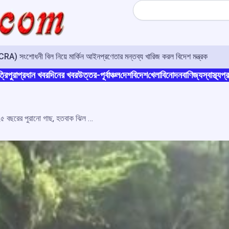
Search
A) সংশোধনী বিল নিয়ে মার্কিন আইনপ্রণেতার মন্তব্য খারিজ করল বিদেশ মন্ত্রক
্রিপুরা
প্রধান খবর
দিনের খবর
উত্তর-পূর্বাঞ্চল
দেশ
বিদেশ
খেলা
বিনোদন
বাণিজ্য
স্বাস্থ্য
প্র
দিল্লিতে ভূমিকম্পে উপরে পড়ল ২০-২৫ বছরের পুরানো গাছ, হতবাক ঝিল পার্ক কর্তৃপক্ষ