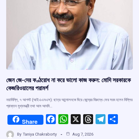
জেন জে-দের কণ্ঠরোধ না করে ভালো কাজ করুন: মোদি সরকারকে
কেজরিওয়ালের পরামর্শ
নয়াদিল্লি, ৭ আগস্ট (আইএএনএস): ছাত্র আন্দোলনকে ঘিরে কেন্দ্রের বিরুদ্ধে ফের সরব হলেন দিল্লির
প্রাক্তন মুখ্যমন্ত্রী তথা আম আদমি…
F
W
X
T
T
S
Share
a
h
hr
el
h
By
Taniya Chakraborty
Aug 7, 2026
ce
at
e
e
ar