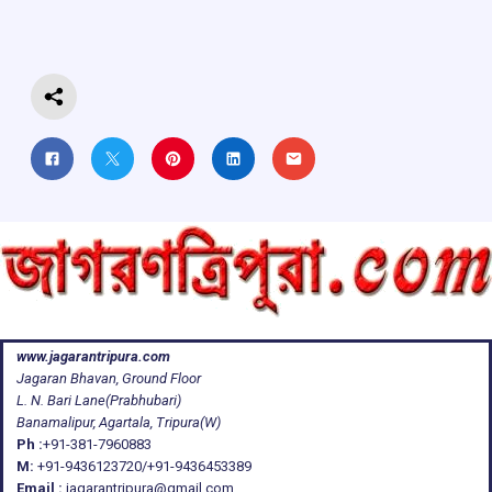
o
p
s
m
k
p
www.jagarantripura.com
Jagaran Bhavan, Ground Floor
L. N. Bari Lane(Prabhubari)
Banamalipur, Agartala, Tripura(W)
Ph :
+91-381-7960883
M:
+91-9436123720/+91-9436453389
Email :
jagarantripura@gmail.com