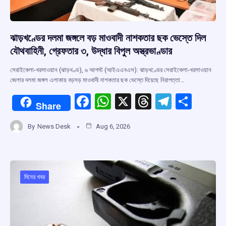
ঝাড়খণ্ডের দলমা জঙ্গলে বড় মাওবাদী নাশকতার ছক ভেস্তে দিল
যৌথবাহিনী, গ্রেফতার ৩, উদ্ধার বিপুল অস্ত্রভাণ্ডার
সেরাইকেলা-খরসাওয়ান (ঝাড়খণ্ড), ৬ আগস্ট (আইএএনএস): ঝাড়খণ্ডের সেরাইকেলা-খরসাওয়ান
জেলার দলমা জঙ্গল এলাকায় বড়সড় মাওবাদী নাশকতার ছক ভেস্তে দিয়েছে নিরাপত্তা…
F
W
X
T
T
S
Share
a
h
hr
el
h
By
News Desk
Aug 6, 2026
ce
at
e
e
ar
b
s
a
gr
e
o
A
d
a
o
p
s
m
দিনের খবর
k
p