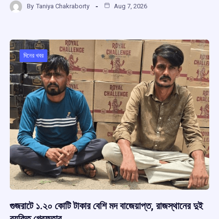
By
Taniya Chakraborty
Aug 7, 2026
ce
at
e
e
ar
b
s
a
gr
e
o
A
d
a
o
p
s
m
দিনের খবর
k
p
গুজরাটে ১.২০ কোটি টাকার বেশি মদ বাজেয়াপ্ত, রাজস্থানের দুই
ব্যক্তি গ্রেফতার