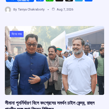
a
h
hr
el
h
By
Taniya Chakraborty
Aug 7, 2026
ce
at
e
e
ar
b
s
a
gr
e
o
A
d
a
o
p
s
m
দিনের খবর
k
p
সীমানা পুনর্নির্ধারণ বিলে কংগ্রেসের সমর্থন চাইল কেন্দ্র, রাহুল