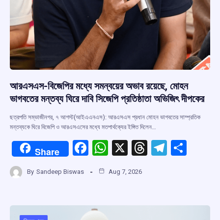
আরএসএস-বিজেপির মধ্যে সমন্বয়ের অভাব রয়েছে, মোহন
ভাগবতের মন্তব্য ঘিরে দাবি সিজেপি প্রতিষ্ঠাতা অভিজিৎ দীপকের
ছত্রপতি সম্ভাজীনগর, ৭ আগস্ট(আইএএনএস): আরএসএস প্রধান মোহন ভাগবতের সাম্প্রতিক
মন্তব্যকে ঘিরে বিজেপি ও আরএসএসের মধ্যে মতপার্থক্যের ইঙ্গিত দিলেন…
F
W
X
T
T
S
Share
a
h
hr
el
h
By
Sandeep Biswas
Aug 7, 2026
ce
at
e
e
ar
b
s
a
gr
e
o
A
d
a