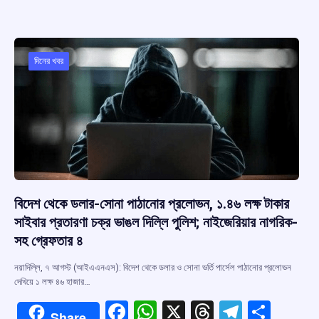
b
s
a
gr
e
o
A
d
a
o
p
s
m
দিনের খবর
k
p
বিদেশ থেকে ডলার-সোনা পাঠানোর প্রলোভন, ১.৪৬ লক্ষ টাকার
সাইবার প্রতারণা চক্র ভাঙল দিল্লি পুলিশ; নাইজেরিয়ার নাগরিক-
সহ গ্রেফতার ৪
নয়াদিল্লি, ৭ আগস্ট (আইএএনএস): বিদেশ থেকে ডলার ও সোনা ভর্তি পার্সেল পাঠানোর প্রলোভন
দেখিয়ে ১ লক্ষ ৪৬ হাজার…
F
W
X
T
T
S
Share