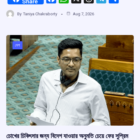
Share
a
h
hr
el
h
By
Taniya Chakraborty
Aug 7, 2026
ce
at
e
e
ar
b
s
a
gr
e
o
A
d
a
o
p
s
m
দেশ
k
p
চোখের চিকিৎসার জন্য বিদেশ যাওয়ার অনুমতি চেয়ে ফের সুপ্রিম