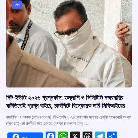
o
p
s
m
দেশ
k
p
নিট-ইউজি ২০২৬ প্রশ্নফাঁস: তল্লাশি ও সিসিটিভি নজরদারির
ঘাটতিতেই প্রশ্ন বাইরে, চার্জশিটে বিস্ফোরক দাবি সিবিআইয়ের
নয়াদিল্লি, ৭ আগস্ট (আইএএনএস): নিট-ইউজি ২০২৬ প্রশ্নফাঁস মামলায় কেন্দ্রীয় তদন্তকারী সংস্থা
(সিবিআই)-এর চার্জশিটে উঠে এসেছে একাধিক চাঞ্চল্যকর তথ্য।…
F
W
X
T
T
S