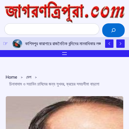
Skip
to
content
Search
কাশিমপুর কারাগারে রাজনৈতিক বন্দিদের মানবাধিকার লঙ্ঘনের অভিযোগ, সর
Home
দেশ
চিনাবাদাম ও সয়াবিন চাষিদের জন্য সুখবর, ক্রয়ের সময়সীমা বাড়লো