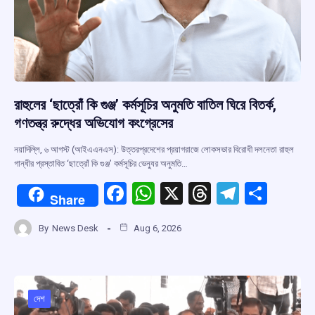
রাহুলের ‘ছাত্রোঁ কি গুঞ্জ’ কর্মসূচির অনুমতি বাতিল ঘিরে বিতর্ক,
গণতন্ত্র রুদ্ধের অভিযোগ কংগ্রেসের
নয়াদিল্লি, ৬ আগস্ট (আইএএনএস): উত্তরপ্রদেশের প্রয়াগরাজে লোকসভার বিরোধী দলনেতা রাহুল
গান্ধীর প্রস্তাবিত ‘ছাত্রোঁ কি গুঞ্জ’ কর্মসূচির ভেন্যুর অনুমতি…
F
W
X
T
T
S
Share
a
h
hr
el
h
By
News Desk
Aug 6, 2026
ce
at
e
e
ar
b
s
a
gr
e
o
A
d
a
o
p
s
m
দেশ