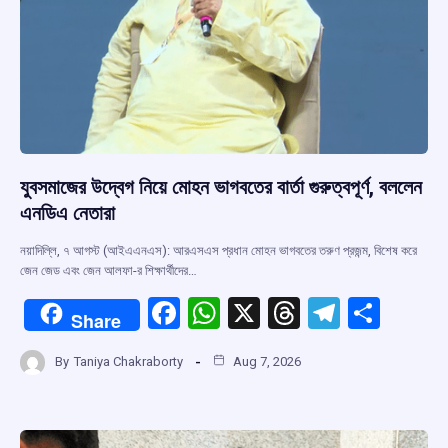
যুবসমাজের উদ্বেগ নিয়ে মোহন ভাগবতের বার্তা গুরুত্বপূর্ণ, বললেন
এনডিএ নেতারা
নয়াদিল্লি, ৭ আগস্ট (আইএএনএস): আরএসএস প্রধান মোহন ভাগবতের তরুণ প্রজন্ম, বিশেষ করে
জেন জেড এবং জেন আলফা-র শিক্ষার্থীদের…
F
W
X
T
T
S
Share
a
h
hr
el
h
By
Taniya Chakraborty
Aug 7, 2026
ce
at
e
e
ar
b
s
a
gr
e
o
A
d
a