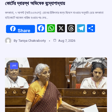
কোর্টের দ্বারস্থ অভিষেক বন্দ্যোপাধ্যায়
কলকাতা, ৭ আগস্ট (আইএএনএস): চোখের চিকিৎসার জন্য বিদেশে যাওয়ার অনুমতি চেয়ে কলকাতা
হাইকোর্টে আবেদন খারিজ হওয়ার পর ফের…
F
W
X
T
T
S
Share
a
h
hr
el
h
By
Taniya Chakraborty
Aug 7, 2026
ce
at
e
e
ar
b
s
a
gr
e
o
A
d
a
o
p
s
m
দেশ
k
p