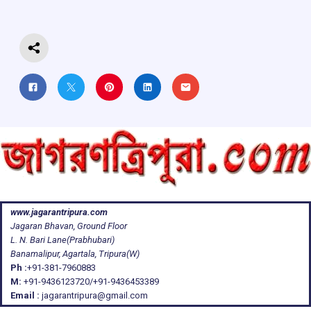
o
p
s
m
k
p
www.jagarantripura.com
Jagaran Bhavan, Ground Floor
L. N. Bari Lane(Prabhubari)
Banamalipur, Agartala, Tripura(W)
Ph :
+91-381-7960883
M:
+91-9436123720/+91-9436453389
Email :
jagarantripura@gmail.com