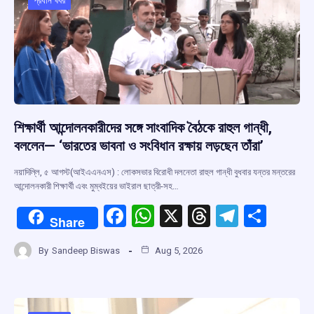
o
p
s
m
প্রধান খবর
k
p
শিক্ষার্থী আন্দোলনকারীদের সঙ্গে সাংবাদিক বৈঠকে রাহুল গান্ধী,
বললেন— ‘ভারতের ভাবনা ও সংবিধান রক্ষায় লড়ছেন তাঁরা’
নয়াদিল্লি, ৫ আগস্ট(আইএএনএস) : লোকসভার বিরোধী দলনেতা রাহুল গান্ধী বুধবার যন্তর মন্তরের
আন্দোলনকারী শিক্ষার্থী এবং মুম্বইয়ের ভাইরাল ছাত্রী-সহ…
F
W
X
T
T
S
Share
a
h
hr
el
h
By
Sandeep Biswas
Aug 5, 2026
ce
at
e
e
ar
b
s
a
gr
e
o
A
d
a