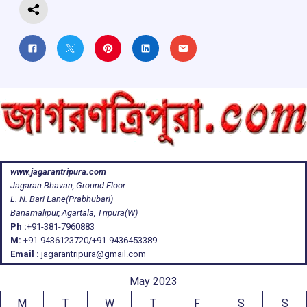
www.jagarantripura.com
Jagaran Bhavan, Ground Floor
L. N. Bari Lane(Prabhubari)
Banamalipur, Agartala, Tripura(W)
Ph :
+91-381-7960883
M:
+91-9436123720/+91-9436453389
Email :
jagarantripura@gmail.com
May 2023
M
T
W
T
F
S
S