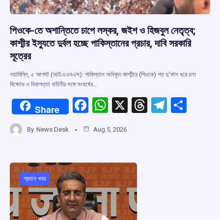
পিওকে-তে অশান্তিতে চাপে লস্কর, জইশ ও হিজবুল নেতৃত্ব;
কাশ্মীর ইস্যুতে দুর্বল হচ্ছে পাকিস্তানের প্রচার, দাবি সরকারি
সূত্রের
নয়াদিল্লি, ৫ আগস্ট (আইএএনএস): পাকিস্তান অধিকৃত কাশ্মীরে (পিওকে) গত দু’মাস ধরে চলা
বিক্ষোভ ও নিরাপত্তা বাহিনীর সঙ্গে সংঘর্ষের…
F
W
X
T
T
S
Share
a
h
hr
el
h
By
News Desk
Aug 5, 2026
ce
at
e
e
ar
b
s
a
gr
e
o
A
d
a
o
p
s
m
প্রধান খবর
k
p