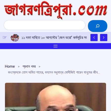
Skip
to
content
Search
১১ দফা দাবিতে ১০ আগস্টের ‘জেল ভরো’ কর্মসূচির সমর্থনে ধর্মনগরে স
Home
প্রধান খবর
কংগ্রেসকে তোপ অমিত শাহের, বললেন শুধুমাত্র মোদীজিই পারেন মানুষের জীবনে পরিবর্তন আনতে