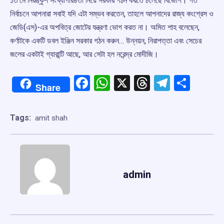
১৩ মে নিরঙ্কুশ সংখ্যাগরিষ্ঠতা নিয়ে সরকার গঠন করতে চলেছে বিজেপি। গত
নির্বাচনে আপনারা সবাই যদি এটা সম্ভব করতেন, তাহলে আপনাদের রাজ্য কংগ্রেস ও
জেডি(এস)-এর অপবিত্র জোটের যন্ত্রণা ভোগ করত না। অমিত শাহ বলেছেন,
কর্ণাটকে একটি ডবল ইঞ্জিন সরকার গঠন করুন… উন্নয়ন, নিরাপত্তা এবং সেচের
জলের একটাই গ্যারান্টি আছে, আর সেটা হল নরেন্দ্র মোদীজি।
Facebook
WhatsApp
X
Threads
Telegr
Shar
Share
Tags:
amit shah
admin