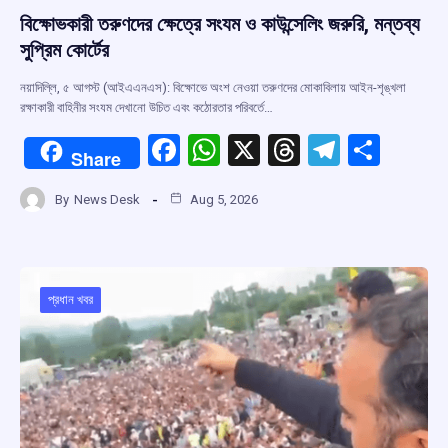
বিক্ষোভকারী তরুণদের ক্ষেত্রে সংযম ও কাউন্সেলিং জরুরি, মন্তব্য
সুপ্রিম কোর্টের
নয়াদিল্লি, ৫ আগস্ট (আইএএনএস): বিক্ষোভে অংশ নেওয়া তরুণদের মোকাবিলায় আইন-শৃঙ্খলা
রক্ষাকারী বাহিনীর সংযম দেখানো উচিত এবং কঠোরতার পরিবর্তে…
F
W
X
T
T
S
Share
a
h
hr
el
h
By
News Desk
Aug 5, 2026
ce
at
e
e
ar
b
s
a
gr
e
o
A
d
a
o
p
s
m
প্রধান খবর
k
p