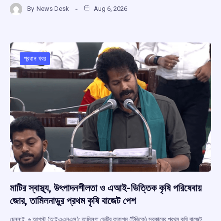
a
h
hr
el
h
By
News Desk
Aug 6, 2026
ce
at
e
e
ar
b
s
a
gr
e
o
A
d
a
o
p
s
m
প্রধান খবর
k
p
মাটির স্বাস্থ্য, উৎপাদনশীলতা ও এআই-ভিত্তিক কৃষি পরিষেবায়
জোর, তামিলনাড়ুর প্রথম কৃষি বাজেট পেশ
চেন্নাই, ৬ আগস্ট (আইএএনএস): তামিলগা ভেট্রি কাজগম (টিভিকে) সরকারের প্রথম কৃষি বাজেট