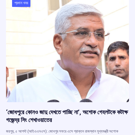
o
p
s
m
প্রধান খবর
k
p
‘জোধপুরে কোনও জাদু দেখতে পাচ্ছি না’, অশোক গেহলটকে কটাক্ষ
গজেন্দ্র সিং শেখাওয়াতের
জয়পুর, ৫ আগস্ট (আইএএনএস): জোধপুর সফরে এসে প্রাক্তন রাজস্থান মুখ্যমন্ত্রী অশোক