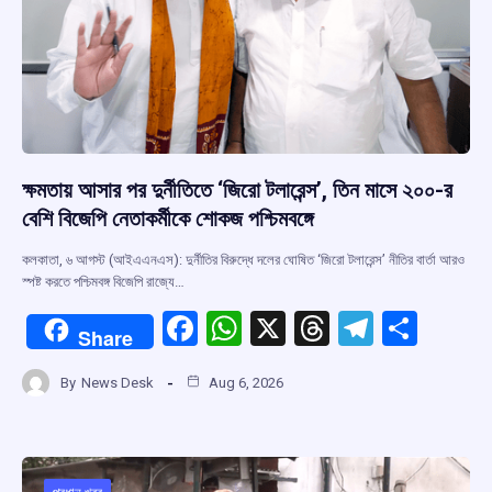
ক্ষমতায় আসার পর দুর্নীতিতে ‘জিরো টলারেন্স’, তিন মাসে ২০০-র
বেশি বিজেপি নেতাকর্মীকে শোকজ পশ্চিমবঙ্গে
কলকাতা, ৬ আগস্ট (আইএএনএস): দুর্নীতির বিরুদ্ধে দলের ঘোষিত ‘জিরো টলারেন্স’ নীতির বার্তা আরও
স্পষ্ট করতে পশ্চিমবঙ্গ বিজেপি রাজ্যে…
F
W
X
T
T
S
Share
a
h
hr
el
h
By
News Desk
Aug 6, 2026
ce
at
e
e
ar
b
s
a
gr
e
o
A
d
a