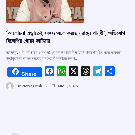
‘আলোচনা এড়াতেই সংসদ অচল করছেন রাহুল গান্ধী’, অভিযোগ
বিজেপির গৌরব ভাটিয়ার
নয়াদিল্লি, ৫ আগস্ট (আইএএনএস): লোকসভার বিরোধী দলনেতা রাহুল গান্ধী সংসদের কার্যক্রম
ইচ্ছাকৃতভাবে ব্যাহত করছেন, যাতে মোদী সরকারের বিদেশ…
F
W
X
T
T
S
Share
a
h
hr
el
h
By
News Desk
Aug 5, 2026
ce
at
e
e
ar
b
s
a
gr
e
o
A
d
a
o
p
s
m
k
p