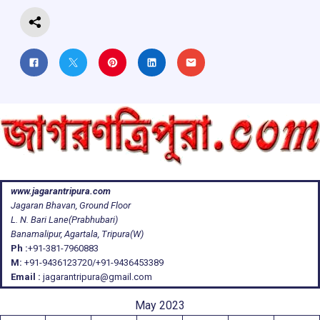
www.jagarantripura.com
Jagaran Bhavan, Ground Floor
L. N. Bari Lane(Prabhubari)
Banamalipur, Agartala, Tripura(W)
Ph :
+91-381-7960883
M:
+91-9436123720/+91-9436453389
Email :
jagarantripura@gmail.com
May 2023