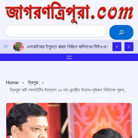
Skip
to
content
Search
এসআইআর ইস্যুতে রাজ্য নির্বাচন কমিশনের সিইও-র কাছে আইপিএফটির ড
Home
ত্রিপুরা
ত্রিপুরা আর্ট সোসাইটির উদ্যোগে ১৬ তম কেন্দ্রীয় উত্তর-পূর্বাঞ্চল ভিত্তিক পুরুস্কার বিতরণ