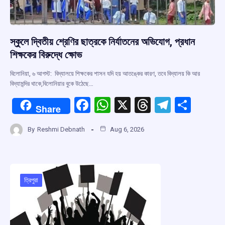
স্কুলে দ্বিতীয় শ্রেণির ছাত্রকে নির্যাতনের অভিযোগ, প্রধান
শিক্ষকের বিরুদ্ধে ক্ষোভ
বিলোনিয়া, ৬ আগস্ট: বিদ্যালয়ে শিক্ষকের শাসন যদি হয় আতঙ্কের কারণ, তবে বিদ্যালয় কি আর
বিদ্যামন্দির থাকে,বিলোনিয়ার বুকে উঠেছে…
F
W
X
T
T
S
Share
a
h
hr
el
h
By
Reshmi Debnath
Aug 6, 2026
ce
at
e
e
ar
b
s
a
gr
e
o
A
d
a
o
p
s
m
ত্রিপুরা
k
p