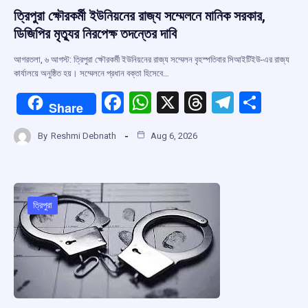
ত্রিপুরা ক্ষৌরকর্মী ইউনিয়নের রাজ্য সম্মেলনে মানিক সরকার,
ডিজিপির মৃত্যুর নিরপেক্ষ তদন্তের দাবি
আগরতলা, ৬ আগস্ট: ত্রিপুরা ক্ষৌরকর্মী ইউনিয়নের রাজ্য সম্মেলন বৃহস্পতিবার সিআইটিইউ-এর রাজ্য
কার্যালয়ে অনুষ্ঠিত হয়। সম্মেলনে প্রধান বক্তা হিসেবে…
F
W
X
T
T
S
Share
a
h
hr
el
h
By
Reshmi Debnath
Aug 6, 2026
ce
at
e
e
ar
b
s
a
gr
e
o
A
d
a
o
p
s
m
ত্রিপুরা
k
p