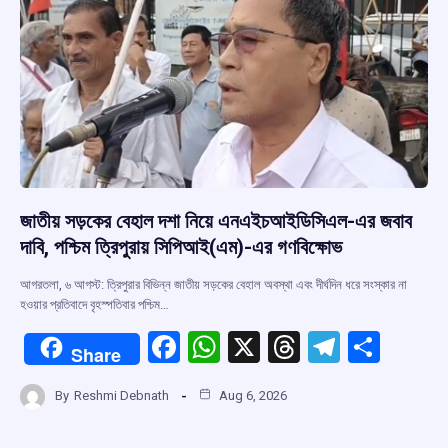
জাতীয় সড়কের বেহাল দশা নিয়ে এনএইচআইডিসিএল-এর জবাব
দাবি, পশ্চিম ত্রিপুরায় সিপিআই(এম)-এর গণবিক্ষোভ
আগরতলা, ৬ আগস্ট: ত্রিপুরার বিভিন্ন জাতীয় সড়কের বেহাল অবস্থা এবং দীর্ঘদিন ধরে সংস্কার না
হওয়ার প্রতিবাদে বৃহস্পতিবার পশ্চিম…
F
W
X
T
T
S
Share
a
h
hr
el
h
By
Reshmi Debnath
Aug 6, 2026
ce
at
e
e
ar
b
s
a
gr
e