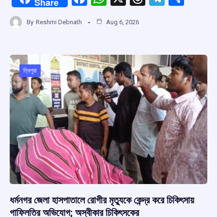
Share
a
h
hr
el
h
By
Reshmi Debnath
Aug 6, 2026
ce
at
e
e
ar
b
s
a
gr
e
o
A
d
a
o
p
s
m
ত্রিপুরা
k
p
ধর্মনগর জেলা হাসপাতালে রোগীর মৃত্যুকে কেন্দ্র করে চিকিৎসায়
গাফিলতির অভিযোগ; অস্বীকার চিকিৎসকের