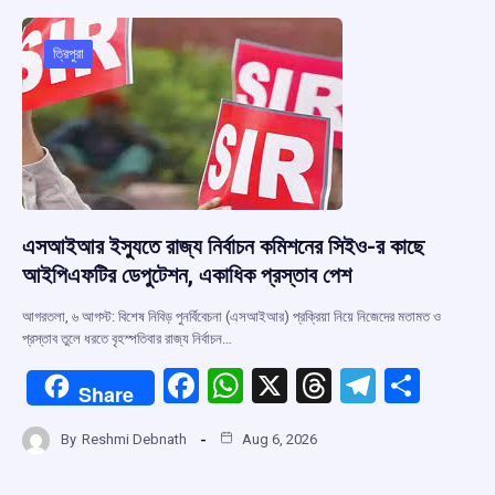
o
A
d
a
o
p
s
m
ত্রিপুরা
k
p
এসআইআর ইস্যুতে রাজ্য নির্বাচন কমিশনের সিইও-র কাছে
আইপিএফটির ডেপুটেশন, একাধিক প্রস্তাব পেশ
আগরতলা, ৬ আগস্ট: বিশেষ নিবিড় পুনর্বিবেচনা (এসআইআর) প্রক্রিয়া নিয়ে নিজেদের মতামত ও
প্রস্তাব তুলে ধরতে বৃহস্পতিবার রাজ্য নির্বাচন…
F
W
X
T
T
S
Share
a
h
hr
el
h
By
Reshmi Debnath
Aug 6, 2026
ce
at
e
e
ar
b
s
a
gr
e