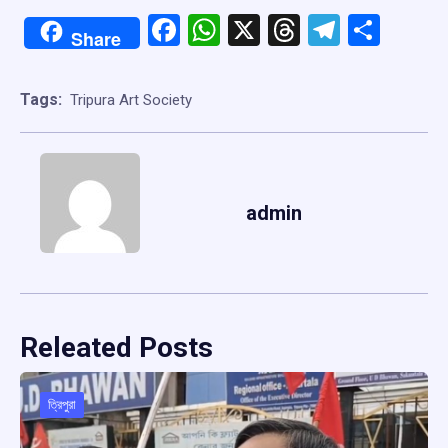
Facebook
WhatsApp
X
Threads
Telegr
Shar
Share
Tags:
Tripura Art Society
admin
Releated Posts
ত্রিপুরা