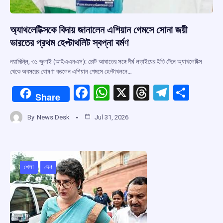
অ্যাথলেটিক্সকে বিদায় জানালেন এশিয়ান গেমসে সোনা জয়ী
ভারতের প্রথম হেপ্টাথলিট স্বপ্না বর্মণ
নয়াদিল্লি, ৩১ জুলাই (আইএএনএস): চোট-আঘাতের সঙ্গে দীর্ঘ লড়াইয়ের ইতি টেনে অ্যাথলেটিক্স
থেকে অবসরের ঘোষণা করলেন এশিয়ান গেমসে হেপ্টাথলনে…
F
W
X
T
T
S
Share
a
h
hr
el
h
By
News Desk
Jul 31, 2026
ce
at
e
e
ar
b
s
a
gr
e
o
A
d
a
o
p
s
m
খেলা
দেশ
k
p