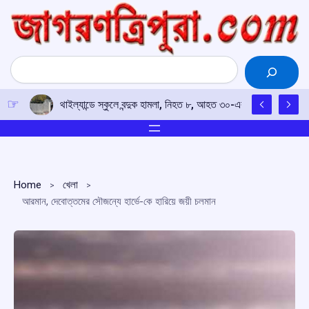
Skip
to
content
Search
থাইল্যান্ডে স্কুলে বন্দুক হামলা, নিহত ৮, আহত ৩০-এর বেশি; অভিযুক্ত 
Home
খেলা
আরমান, দেবোত্তমের সৌজন্যে হার্ভে-কে হারিয়ে জয়ী চলমান