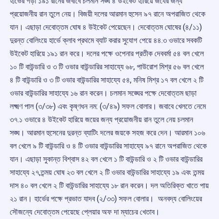
হার্ভের গড়া ১৯১ রানের জবাবে চলমান সঙ্ঘ ৪ উইকেট হারিয়ে জযের জন্য
প্রয়োজনীয় রান তুলে নেয়। বিজয়ী দলের আরমান হুসেন ৯৭ রানে অপরাজিত থেকে
যান। এছাড়া দেবোত্তম ঘোষ ৪ উইকেট পেয়েছেন। দেবোত্তম ঘোষের (‌৪/‌১১)
দুরন্ত বোলিংয়ে হার্ভে ক্লাব প্রথমে ব্যাট করার সুযোগ পেয়ে ৪৪.‌৩ ওভারে সবকটি
উইকেট হারিয়ে ১৯১ রান করে। দলের পক্ষে ওপেনার প্রতীক দেববর্মা ৫৪ বল খেলে
১০ টি বাউন্ডারি ও ৩ টি ওভার বাউন্ডারির সাহায্যে ৬৮, পাউরোশ মিশ্র ৫৬ বল খেলে
৪ টি বাউন্ডারি ও ৩ টি ওভার বাউন্ডারির সাহায্যে ৫৪, মনিষ মিশ্র ১৭ বল খেলে ২ টি
ওভার বাউন্ডারির সাহায্যে ১৬ রান করেন। চলমান সঙ্ঘের পক্ষে দেবোত্তম ছাড়া
লক্ষ্মণ পাল (‌৩/‌৩৮) এবং কৃষ্ণধন নম:‌ (‌৩/‌৪৯) সফল বোলার। জবাবে খেলতে নেমে
৩৭.‌১ ওভারে ৪ উইকেট হারিয়ে জয়ের জন্য প্রয়োজনীয় রান তুলে নেয় চলমান
সঙ্ঘ। আরমান হুসেনের দুরন্ত ব্যাটিং দলের জয়কে সহজ করে দেন। আরমান ১০৬
বল খেলে ৯ টি বাউন্ডারি ও ৪ টি ওভার বাউন্ডারির সাহায্যে‌‌ ৯৭ রানে অপরাজিত থেকে
যান। এছাড়া সুকান্ত বিশ্বাস ৪২ বল খেলে ১ টি বাউন্ডারি ও ২ টি ওভার বাউন্ডারির
সাহায্যে ২৭,তন্ময় ঘোষ ২৩ বল খেলে ২ টি ওভার বাউন্ডারির সাহায্যে ১৯ এবং তন্ময়
দাস ৪০ বল খেলে ২ টি বাউন্ডারির সাহায্যে ১৮ রান করেন। দল অতিরিক্ত খাতে পায়
২১ রান। হার্ভের পক্ষে প্রভাত যাদব (‌২/‌৩৩) সফল বোলার। ‌ অনবদ্য বোলিংয়ের
সৌজন্যে দেবোত্তম পেয়েছে প্লেয়ার অফ দা ম্যাচের খেতাব।