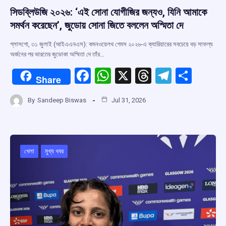
সিডব্লিউজি ২০২৬: ‘এই সোনা যোগীজির জন্যও, যিনি আমাকে
সমর্থন করেছেন’, জুডোয় সোনা জিতে বললেন অস্মিতা দে
গ্লাসগো, ৩১ জুলাই (আইএএনএস): কমনওয়েলথ গেমস ২০২৬-এ ক্যারিয়ারের সবচেয়ে বড় সাফল্য
অর্জনের পর ভারতের জুডোকা অস্মিতা দে তাঁর…
F
W
X
T
T
S
Share
a
h
hr
el
h
By
Sandeep Biswas
Jul 31, 2026
ce
at
e
e
ar
b
s
a
gr
e
o
A
d
a
o
p
s
m
খেলা
মুখ্য খবর
k
p