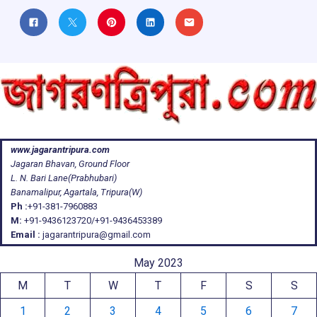
www.jagarantripura.com
Jagaran Bhavan, Ground Floor
L. N. Bari Lane(Prabhubari)
Banamalipur, Agartala, Tripura(W)
Ph :
+91-381-7960883
M:
+91-9436123720/+91-9436453389
Email :
jagarantripura@gmail.com
May 2023
M
T
W
T
F
S
S
1
2
3
4
5
6
7