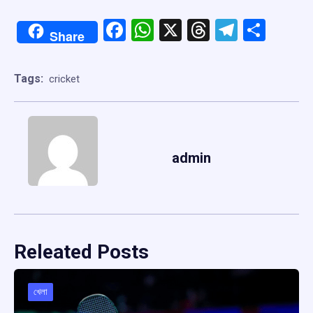
Facebook
WhatsApp
X
Threads
Telegr
Shar
Share
Tags:
cricket
admin
Releated Posts
খেলা