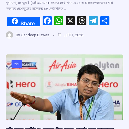
গ্লাসগো, ৩১ জুলাই (আইএএনএস): কমনওয়েলথ গেমস ২০২৬-এ ভারতের পদক জয়ের ধারা
অব্যাহত রেখে জুডোয় মহিলাদের ৪৮ কেজি বিভাগে…
F
W
X
T
T
S
Share
a
h
hr
el
h
By
Sandeep Biswas
Jul 31, 2026
ce
at
e
e
ar
b
s
a
gr
e
o
A
d
a
o
p
s
m
খেলা
k
p