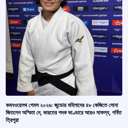
কমনওয়েলথ গেমস ২০২৬: জুডোয় মহিলাদের ৪৮ কেজিতে সোনা
জিতলেন অস্মিতা দে, ভারতের পদক ভাণ্ডারে আরও সাফল্য, গর্বিত
ত্রিপুরা