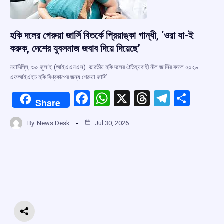
হকি দলের গেরুয়া জার্সি বিতর্কে প্রিয়াঙ্কা গান্ধী, ‘ওরা যা-ই
করুক, দেশের যুবসমাজ জবাব দিয়ে দিয়েছে’
নয়াদিল্লি, ৩০ জুলাই (আইএএনএস): ভারতীয় হকি দলের ঐতিহ্যবাহী নীল জার্সির বদলে ২০২৬
এফআইএইচ হকি বিশ্বকাপের জন্য গেরুয়া জার্সি…
F
W
X
T
T
S
Share
a
h
hr
el
h
By
News Desk
Jul 30, 2026
ce
at
e
e
ar
b
s
a
gr
e
o
A
d
a
o
p
s
m
k
p