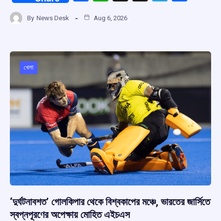
a
h
hr
el
h
By
News Desk
Aug 6, 2026
ce
at
e
e
ar
b
s
a
gr
e
o
A
d
a
o
p
s
m
খেলা
k
p
‘দুর্ঘটনাবশত’ গোলকিপার থেকে বিশ্বকাপের মঞ্চে, ভারতের জার্সিতে
স্বপ্নপূরণের অপেক্ষায় মোহিত এইচএস