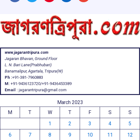
www.jagarantripura.com
Jagaran Bhavan, Ground Floor
L. N. Bari Lane(Prabhubari)
Banamalipur, Agartala, Tripura(W)
Ph :
+91-381-7960883
M:
+91-9436123720/+91-9436453389
Email :
jagarantripura@gmail.com
March 2023
M
T
W
T
F
S
S
1
2
3
4
5
6
7
8
9
10
11
12