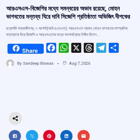
আরএসএস-বিজেপির মধ্যে সমন্বয়ের অভাব রয়েছে, মোহন
ভাগবতের মন্তব্য ঘিরে দাবি সিজেপি প্রতিষ্ঠাতা অভিজিৎ দীপকের
ছত্রপতি সম্ভাজীনগর, ৭ আগস্ট(আইএএনএস): আরএসএস প্রধান মোহন ভাগবতের সাম্প্রতিক
মন্তব্যকে ঘিরে বিজেপি ও আরএসএসের মধ্যে মতপার্থক্যের ইঙ্গিত দিলেন…
F
W
X
T
T
S
Share
a
h
hr
el
h
By
Sandeep Biswas
Aug 7, 2026
ce
at
e
e
ar
b
s
a
gr
e
o
A
d
a
o
p
s
m
k
p