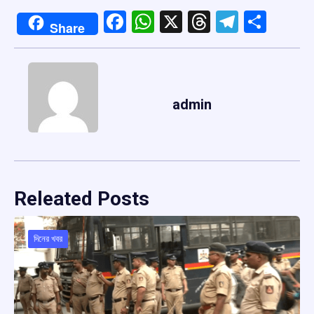
Facebook
WhatsApp
X
Threads
Telegr
Shar
Share
admin
Releated Posts
দিনের খবর