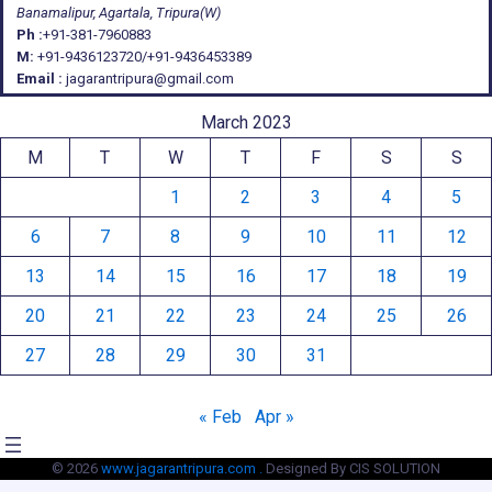
Banamalipur, Agartala, Tripura(W)
Ph :
+91-381-7960883
M:
+91-9436123720/+91-9436453389
Email :
jagarantripura@gmail.com
March 2023
M
T
W
T
F
S
S
1
2
3
4
5
6
7
8
9
10
11
12
13
14
15
16
17
18
19
20
21
22
23
24
25
26
27
28
29
30
31
« Feb
Apr »
© 2026
www.jagarantripura.com .
Designed By CIS SOLUTION