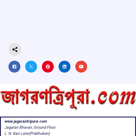
ce
at
e
e
ar
b
s
a
gr
e
o
A
d
a
o
p
s
m
k
p
www.jagarantripura.com
Jagaran Bhavan, Ground Floor
L. N. Bari Lane(Prabhubari)