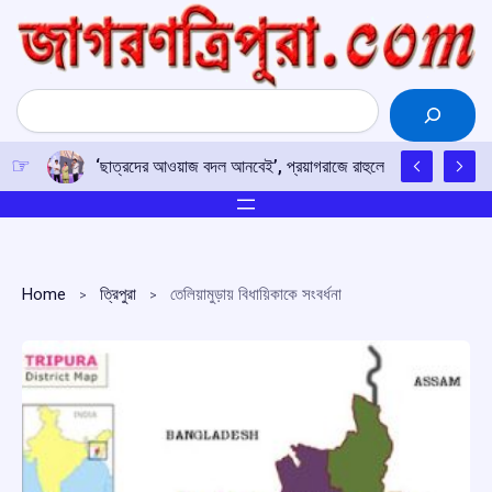
Skip
to
content
Search
‘ছাত্রদের আওয়াজ বদল আনবেই’, প্রয়াগরাজে রাহুলের হুঙ্কার
Home
ত্রিপুরা
তেলিয়ামুড়ায় বিধায়িকাকে সংবর্ধনা