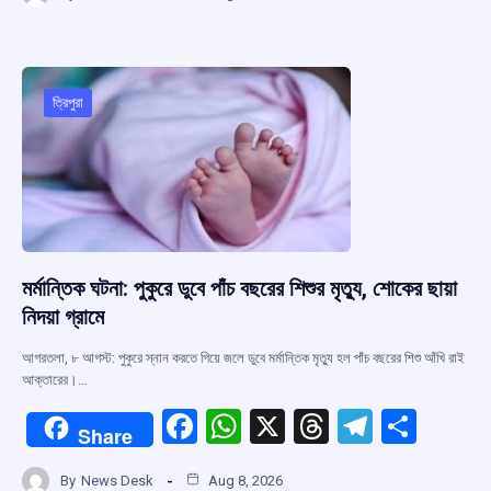
ce
at
e
e
ar
b
s
a
gr
e
o
A
d
a
o
p
s
m
ত্রিপুরা
k
p
মর্মান্তিক ঘটনা: পুকুরে ডুবে পাঁচ বছরের শিশুর মৃত্যু, শোকের ছায়া
নিদয়া গ্রামে
আগরতলা, ৮ আগস্ট: পুকুরে স্নান করতে গিয়ে জলে ডুবে মর্মান্তিক মৃত্যু হল পাঁচ বছরের শিশু আঁখি রাই
আক্তারের।…
F
W
X
T
T
S
Share
a
h
hr
el
h
By
News Desk
Aug 8, 2026