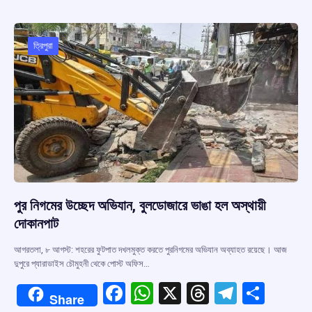
b
s
a
gr
e
o
A
d
a
o
p
s
m
ত্রিপুরা
k
p
পুর নিগমের উচ্ছেদ অভিযান, বুলডোজারে ভাঙা হল অস্থায়ী
দোকানপাট
আগরতলা, ৮ আগস্ট: শহরের ফুটপাত দখলমুক্ত করতে পুরনিগমের অভিযান অব্যাহত রয়েছে। আজ
দুপুরে প্যারাডাইস চৌমুহনী থেকে পোস্ট অফিস…
F
W
X
T
T
S
Share