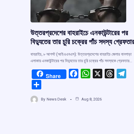
উত্তরপ্রদেশের বাহরাইচে এনকাউন্টারের পর
বিদ্যুতের তার চুরি চক্রের পাঁচ সদস্য গ্রেফতা
বাহরাইচ, ৮ আগস্ট (আইএএনএস): উত্তরপ্রদেশের বাহরাইচ জেলার নানপাড়া
এলাকায় এনকাউন্টারের পর বিদ্যুতের তার চুরি চক্রের পাঁচ সদস্যকে গ্রেফতার…
F
W
X
T
T
Share
a
h
hr
el
S
ce
at
e
e
h
b
s
a
g
By
News Desk
Aug 8, 2026
ar
o
A
d
a
e
o
p
s
k
p