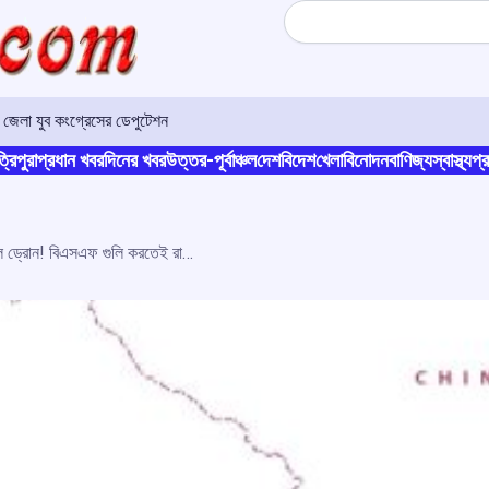
Search
োমতী জেলা যুব কংগ্রেসের ডেপুটেশন
্রিপুরা
প্রধান খবর
দিনের খবর
উত্তর-পূর্বাঞ্চল
দেশ
বিদেশ
খেলা
বিনোদন
বাণিজ্য
স্বাস্থ্য
প্র
জম্মু-কাশ্মীরের সাম্বায় উড়তে দেখা গেল ড্রোন! বিএসএফ গুলি করতেই রাতের অন্ধকারে উধাও