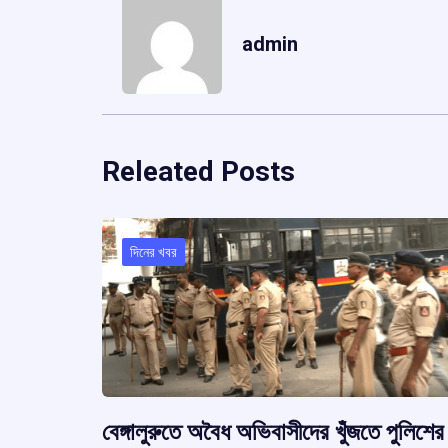
admin
Releated Posts
দিনের খবর
বেঙ্গালুরুতে অবৈধ অভিবাসীদের খুঁজতে পুলিশের