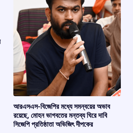
র
r
আরএসএস-বিজেপির মধ্যে সমন্বয়ের অভাব
রয়েছে, মোহন ভাগবতের মন্তব্য ঘিরে দাবি
m
সিজেপি প্রতিষ্ঠাতা অভিজিৎ দীপকের