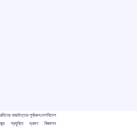
বর
দিনের খবর
উত্তর-পূর্বাঞ্চল
দেশ
বিদেশ
স্থ্য
প্রযুক্তি
ভ্রমণ
বিজ্ঞাপন