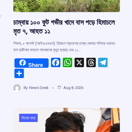
ী
চাম্বায় ১০০ ফুট গভীর খাদে বাস পড়ে হিমাচলে
মৃত ৭, আহত ১১
শিমলা, ৮ আগস্ট (আইএএনএস): হিমাচল প্রদেশের চাম্বা জেলায় শনিবার ভয়াবহ
বাস দুর্ঘটনায় অন্তত সাতজনের মৃত্যু হয়েছে এবং ১১…
F
W
X
T
T
r
Share
a
h
hr
el
S
ce
at
e
e
m
h
b
s
a
gr
By
News Desk
Aug 8, 2026
ar
o
A
d
a
e
o
p
s
m
k
p
দিনের খবর