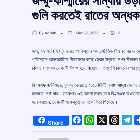
জম্মু-কাশ্মীরের সাম্বায় 
গুলি করতেই রাতের অন্ধক
By
admin
Mar 22, 2023
0
জম্মু, ২২ মার্চ (হি.স.): ভারত-পাকিস্তান আন্তর্জাতিক সীমান্ত বরাবর
পাকিস্তান আন্তর্জাতিক সীমান্তের কাছে ড্রোন উড়তে দেখল সীমান্ত 
চালান, সম্ভবত ড্রোনটি উধাও হয়ে গিয়েছে। তল্লাশি চালানোর পর ড্
বিএসএফ জানিয়েছে, বুধবার ভোররাত ২.৩০ মিনিট নাগাদ সাম্বা জেলার
জ্বলতে দেখা যায়। তৎক্ষণাৎ ওই আলো লক্ষ্য করে বিএসএফ জওয়ানর
মনে করছেন, ড্রোনটি পাকিস্তানের দিকে ফিরে গিয়েছে।
Facebook
WhatsApp
X
Thre
T
Share