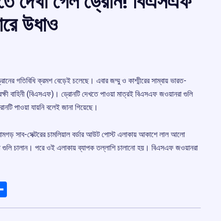
উড়তে দেখা গেল ড্রোন! বিএসএফ
ারে উধাও
 ড্রোনের গতিবিধি ক্রমশ বেড়েই চলেছে। এবার জম্মু ও কাশ্মীরের সাম্বায় ভারত-
রক্ষী বাহিনী (বিএসএফ)। ড্রোনটি দেখতে পাওয়া মাত্রই বিএসএফ জওয়ানরা গুলি
রোনটি পাওয়া যায়নি বলেই জানা গিয়েছে।
 রামগড় সাব-সেক্টরের চামলিয়াল বর্ডার আউট পোস্ট এলাকায় আকাশে লাল আলো
া গুলি চালান। পরে ওই এলাকায় ব্যাপক তল্লাশি চালানো হয়। বিএসএফ জওয়ানরা
ads
elegram
Share