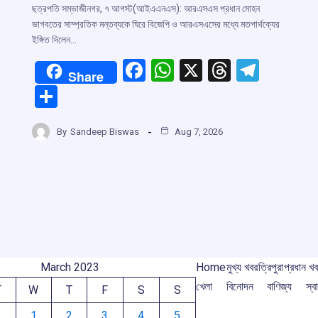
ছত্রপতি সম্ভাজীনগর, ৭ আগস্ট(আইএএনএস): আরএসএস প্রধান মোহন
ভাগবতের সাম্প্রতিক মন্তব্যকে ঘিরে বিজেপি ও আরএসএসের মধ্যে মতপার্থক্যের
ইঙ্গিত দিলেন…
F
W
X
T
T
Share
a
h
hr
el
S
ce
at
e
e
h
b
s
a
gr
By
Sandeep Biswas
Aug 7, 2026
ar
o
A
d
a
e
o
p
s
m
k
p
March 2023
Home
মুখ্য খবর
ত্রিপুরা
প্রধান খ
খেলা
বিনোদন
বাণিজ্য
স্বা
T
W
T
F
S
S
1
2
3
4
5