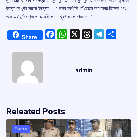
মুখ্যমন্ত্রী ও পিডিপি নেত্রী মেহবুবা মুফতি। মেহবুবা মুফতি বলেছেন, “শারদা মন্দিরের
উদ্বোধন খুবই ভালো উদ্যোগ। এ জন্য কাশ্মীরি পণ্ডিতরা অপেক্ষায় ছিলেন এবং
তাঁরা এই মন্দির খুলতে চেয়েছিলেন। খুবই ভালো প্রয়াস।”
Facebook
WhatsApp
X
Threads
Telegr
Shar
Share
admin
Releated Posts
দিনের খবর