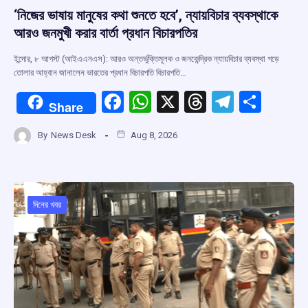
‘নিজের ভাষায় মানুষের কথা শুনতে হবে’, ন্যায়বিচার ব্যবস্থাকে
আরও জনমুখী করার বার্তা প্রধান বিচারপতির
ইন্দোর, ৮ আগস্ট (আইএএনএস): আরও অন্তর্ভুক্তিমূলক ও জনকেন্দ্রিক ন্যায়বিচার ব্যবস্থা গড়ে
তোলার আহ্বান জানালেন ভারতের প্রধান বিচারপতি বিচারপতি…
F
W
X
T
T
S
Share
a
h
hr
el
h
By
News Desk
Aug 8, 2026
ce
at
e
e
ar
b
s
a
gr
e
o
A
d
a
o
p
s
m
দিনের খবর
k
p