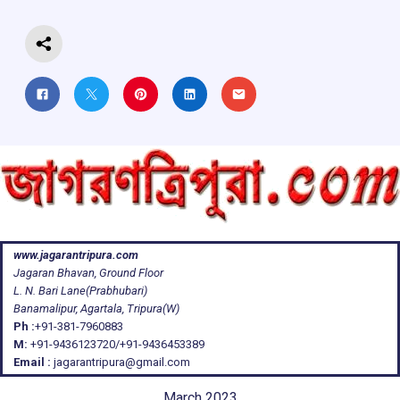
k
p
www.jagarantripura.com
Jagaran Bhavan, Ground Floor
L. N. Bari Lane(Prabhubari)
Banamalipur, Agartala, Tripura(W)
Ph :
+91-381-7960883
M:
+91-9436123720/+91-9436453389
Email :
jagarantripura@gmail.com
March 2023