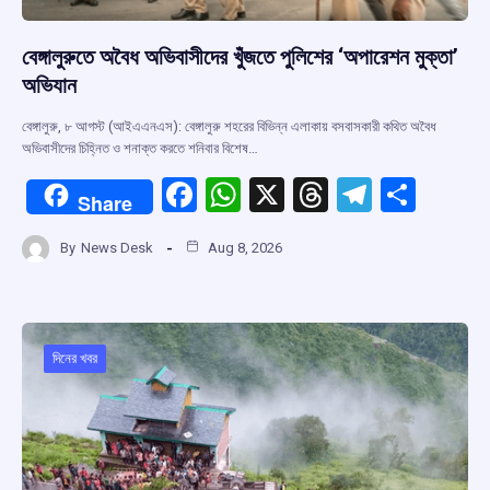
বেঙ্গালুরুতে অবৈধ অভিবাসীদের খুঁজতে পুলিশের ‘অপারেশন মুক্তা’
অভিযান
বেঙ্গালুরু, ৮ আগস্ট (আইএএনএস): বেঙ্গালুরু শহরের বিভিন্ন এলাকায় বসবাসকারী কথিত অবৈধ
অভিবাসীদের চিহ্নিত ও শনাক্ত করতে শনিবার বিশেষ…
F
W
X
T
T
S
Share
a
h
hr
el
h
By
News Desk
Aug 8, 2026
ce
at
e
e
ar
b
s
a
gr
e
o
A
d
a
o
p
s
m
দিনের খবর
k
p