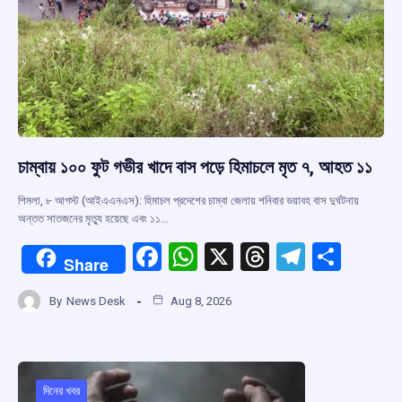
চাম্বায় ১০০ ফুট গভীর খাদে বাস পড়ে হিমাচলে মৃত ৭, আহত ১১
শিমলা, ৮ আগস্ট (আইএএনএস): হিমাচল প্রদেশের চাম্বা জেলায় শনিবার ভয়াবহ বাস দুর্ঘটনায়
অন্তত সাতজনের মৃত্যু হয়েছে এবং ১১…
F
W
X
T
T
S
Share
a
h
hr
el
h
By
News Desk
Aug 8, 2026
ce
at
e
e
ar
b
s
a
gr
e
o
A
d
a
o
p
s
m
দিনের খবর