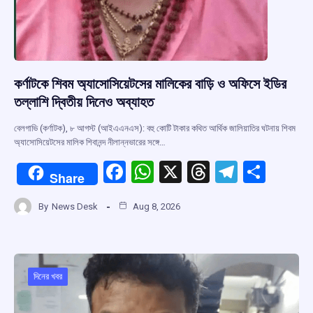
কর্ণাটকে শিবম অ্যাসোসিয়েটসের মালিকের বাড়ি ও অফিসে ইডির
তল্লাশি দ্বিতীয় দিনেও অব্যাহত
বেলগাভি (কর্ণাটক), ৮ আগস্ট (আইএএনএস): বহু কোটি টাকার কথিত আর্থিক জালিয়াতির ঘটনায় শিবম
অ্যাসোসিয়েটসের মালিক শিবানন্দ নীলান্নভারের সঙ্গে…
F
W
X
T
T
S
Share
a
h
hr
el
h
By
News Desk
Aug 8, 2026
ce
at
e
e
ar
b
s
a
gr
e
o
A
d
a
o
p
s
m
দিনের খবর
k
p