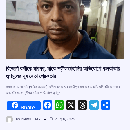
বিজেপি কর্মীকে মারধর, মাকে শ্লীলতাহানির অভিযোগে কলকাতায়
তৃণমূলের যুব নেতা গ্রেফতার
কলকাতা, ৮ আগস্ট (আইএএনএস): দক্ষিণ কলকাতার ভবানীপুর এলাকায় এক বিজেপি কর্মীকে মারধর
এবং তাঁর মাকে শ্লীলতাহানির অভিযোগে তৃণমূল…
F
W
X
T
T
S
Share
a
h
hr
el
h
By
News Desk
Aug 8, 2026
ce
at
e
e
ar