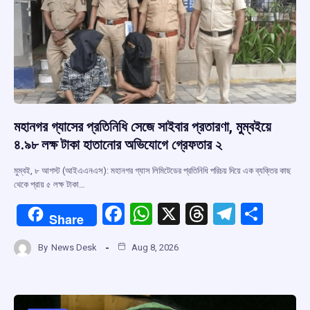
মহানগর গ্যাসের প্রতিনিধি সেজে সাইবার প্রতারণা, মুম্বইয়ে
৪.৯৮ লক্ষ টাকা হাতানোর অভিযোগে গ্রেফতার ২
মুম্বই, ৮ আগস্ট (আইএএনএস): মহানগর গ্যাস লিমিটেডের প্রতিনিধি পরিচয় দিয়ে এক ব্যক্তির কাছ
থেকে প্রায় ৫ লক্ষ টাকা…
F
W
X
T
T
S
Share
a
h
hr
el
h
By
News Desk
Aug 8, 2026
ce
at
e
e
ar
b
s
a
gr
e
o
A
d
a