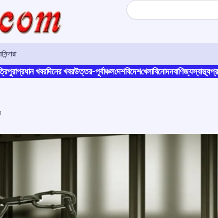
Search
সিন্দারা
্রিপুরা
প্রধান খবর
দিনের খবর
উত্তর-পূর্বাঞ্চল
দেশ
বিদেশ
খেলা
বিনোদন
বাণিজ্য
স্বাস্থ্য
প্র
র