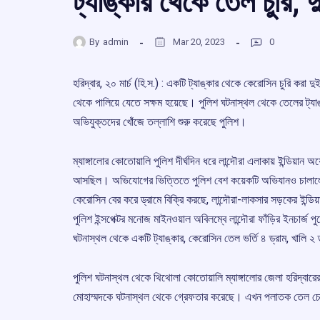
ট্যাঙ্কার থেকে তেল চুরি, 
By
admin
Mar 20, 2023
0
হরিদ্বার, ২০ মার্চ (হি.স.) : একটি ট্যাঙ্কার থেকে কেরোসিন চুরি কর
থেকে পালিয়ে যেতে সক্ষম হয়েছে। পুলিশ ঘটনাস্থল থেকে তেলের ট্যাঙ
অভিযুক্তদের খোঁজে তল্লাশি শুরু করেছে পুলিশ।
ম্যাঙ্গালোর কোতোয়ালি পুলিশ দীর্ঘদিন ধরে লান্দৌরা এলাকায় ইন্ডিয়
আসছিল। অভিযোগের ভিত্তিতে পুলিশ বেশ কয়েকটি অভিযানও চালালেও 
কেরোসিন বের করে ড্রামে বিক্রি করছে, লান্দৌরা-লাকসার সড়কের ইন্ড
পুলিশ ইন্সপেক্টর মনোজ মাইনওয়াল অবিলম্বে লান্দৌরা ফাঁড়ির ইনচার্জ পুষ্
ঘটনাস্থল থেকে একটি ট্যাঙ্কার, কেরোসিন তেল ভর্তি ৪ ড্রাম, খালি ২
পুলিশ ঘটনাস্থল থেকে থিথোলা কোতোয়ালি ম্যাঙ্গালোর জেলা হরিদ্বারের 
মোহাম্মদকে ঘটনাস্থল থেকে গ্রেফতার করেছে। এখন পলাতক তেল চোরা