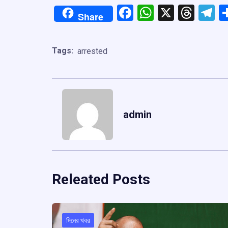
Facebook
WhatsApp
X
Thre
T
Share
Tags:
arrested
admin
Releated Posts
দিনের খবর