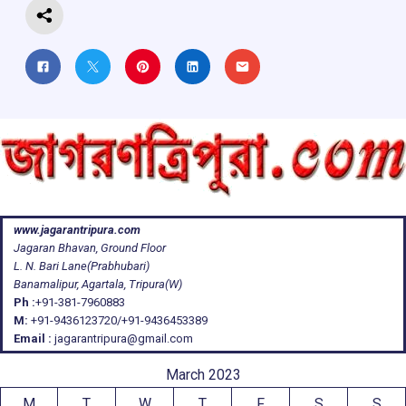
www.jagarantripura.com
Jagaran Bhavan, Ground Floor
L. N. Bari Lane(Prabhubari)
Banamalipur, Agartala, Tripura(W)
Ph :
+91-381-7960883
M:
+91-9436123720/+91-9436453389
Email :
jagarantripura@gmail.com
March 2023
M
T
W
T
F
S
S