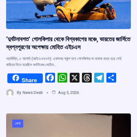
‘দুর্ঘটনাবশত’ গোলকিপার থেকে বিশ্বকাপের মঞ্চে, ভারতের জার্সিতে
স্বপ্নপূরণের অপেক্ষায় মোহিত এইচএস
নয়াদিল্লি, ৫ আগস্ট (আইএএনএস): একসময় স্কুল দলে গোলকিপার না থাকায় বাধ্য হয়ে সেই
দায়িত্ব নিতে হয়েছিল কর্নাটকের মোহিত…
F
W
X
T
T
S
Share
a
h
hr
el
h
By
News Desk
Aug 5, 2026
ce
at
e
e
ar
b
s
a
gr
e
o
A
d
a
o
p
s
m
খেলা
k
p