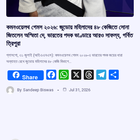
কমনওয়েলথ গেমস ২০২৬: জুডোয় মহিলাদের ৪৮ কেজিতে সোনা
জিতলেন অস্মিতা দে, ভারতের পদক ভাণ্ডারে আরও সাফল্য, গর্বিত
ত্রিপুরা
গ্লাসগো, ৩১ জুলাই (আইএএনএস): কমনওয়েলথ গেমস ২০২৬-এ ভারতের পদক জয়ের ধারা
অব্যাহত রেখে জুডোয় মহিলাদের ৪৮ কেজি বিভাগে…
F
W
X
T
T
S
Share
a
h
hr
el
h
By
Sandeep Biswas
Jul 31, 2026
ce
at
e
e
ar
b
s
a
gr
e
o
A
d
a
o
p
s
m
k
p