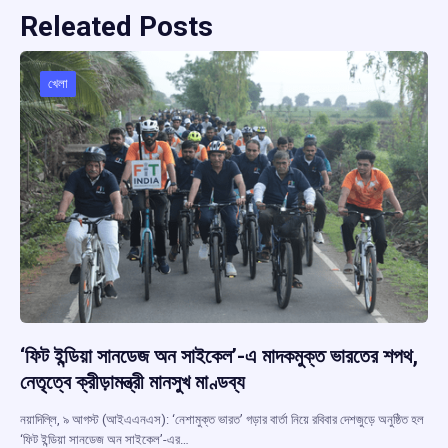
Releated Posts
খেলা
‘ফিট ইন্ডিয়া সানডেজ অন সাইকেল’-এ মাদকমুক্ত ভারতের শপথ,
নেতৃত্বে ক্রীড়ামন্ত্রী মানসুখ মাণ্ডব্য
নয়াদিল্লি, ৯ আগস্ট (আইএএনএস): ‘নেশামুক্ত ভারত’ গড়ার বার্তা নিয়ে রবিবার দেশজুড়ে অনুষ্ঠিত হল
‘ফিট ইন্ডিয়া সানডেজ অন সাইকেল’-এর…