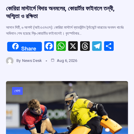
কোরিয়া মাস্টার্সে বিদায় অনমলের, কোয়ার্টার ফাইনালে তন্বী,
অশ্মিতা ও রক্ষিতা
আসান সিটি, ৬ আগস্ট (আইএএনএস): কোরিয়া মাস্টার্স ব্যাডমিন্টন টুর্নামেন্টে ভারতের অনমল খার্বের
অভিযান শেষ হয়েছে প্রি-কোয়ার্টার ফাইনালেই। বৃহস্পতিবার…
F
W
X
T
T
S
Share
a
h
hr
el
h
By
News Desk
Aug 6, 2026
ce
at
e
e
ar
b
s
a
gr
e
o
A
d
a
o
p
s
m
খেলা
k
p