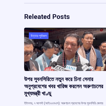
Releated Posts
উত্তর-পূর্বাঞ্চল
উপর সুবনসিরিতে নতুন করে চিনা সেনার
অনুপ্রবেশের খবর খারিজ করলেন অরুণাচলের
মুখ্যমন্ত্রী খাণ্ডু
ইটানগর, ৭ আগস্ট (আইএএনএস): অরুণাচল প্রদেশের উপর সুবনসিরি জেলায়