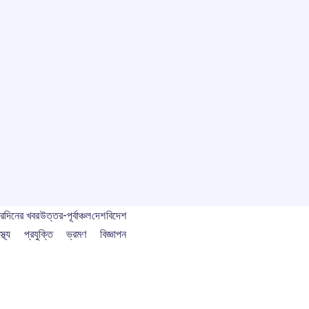
বর
দিনের খবর
উত্তর-পূর্বাঞ্চল
দেশ
বিদেশ
স্থ্য
প্রযুক্তি
ভ্রমণ
বিজ্ঞাপন