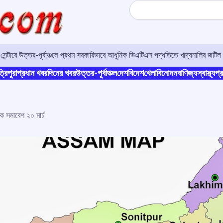
Search
র সেন্টারে উত্তর-পূর্বাঞ্চলে প্রথম সরকারিভাবে আধুনিক ভিএটিএস পদ্ধতিতে খাদ্যনালির জটিল 
্রিপুরা
প্রধান খবর
দিনের খবর
উত্তর-পূর্বাঞ্চল
দেশ
বিদেশ
খেলা
বিনোদন
বাণিজ্য
স্বাস্থ্য
প্র
িক সমাবেশ ২০ মার্চ