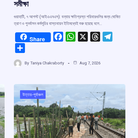
সমীক্ষা
গুয়াহাটি, ৭ আগস্ট (আইএএনএস): বন্যায় ক্ষতিগ্রস্ত পরিবারগুলির জন্য ঘোষিত
ত্রাণ ও পুনর্বাসন কর্মসূচির বাস্তবায়ন ইতিমধ্যেই শুরু হয়েছে বলে…
F
W
X
T
T
Share
r
a
h
hr
el
S
ce
at
e
e
h
m
b
s
a
gr
By
Taniya Chakraborty
Aug 7, 2026
ar
o
A
d
a
e
o
p
s
m
k
p
উত্তর-পূর্বাঞ্চল