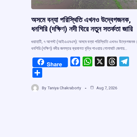
অসমে বন্যা পরিস্থিতি এখনও উদ্বেগজনক,
ধনশিরি (দক্ষিণ) নদী ঘিরে নতুন সতর্কতা জারি
গুয়াহাটি, ৭ আগস্ট (আইএএনএস): অসমে বন্যা পরিস্থিতি এখনও উদ্বেগজনক
ধনশিরি (দক্ষিণ) নদীর জলস্তর ক্রমাগত বৃদ্ধি পাওয়ায় গোলাঘাট জেলায়…
F
W
X
T
T
Share
a
h
hr
el
S
ce
at
e
e
h
b
s
a
g
By
Taniya Chakraborty
Aug 7, 2026
ar
o
A
d
a
e
o
p
s
k
p