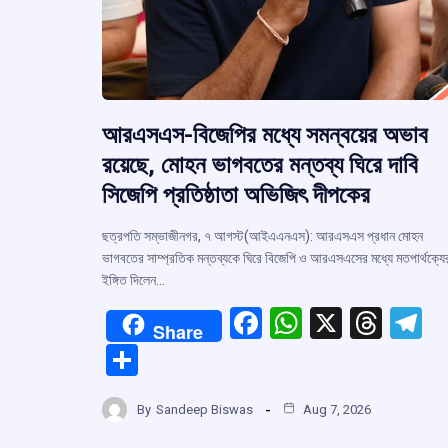
আরএসএস-বিজেপির মধ্যে সমন্বয়ের অভাব
রয়েছে, মোহন ভাগবতের মন্তব্য ঘিরে দাবি
সিজেপি প্রতিষ্ঠাতা অভিজিৎ দীপকের
ছত্রপতি সম্ভাজীনগর, ৭ আগস্ট(আইএএনএস): আরএসএস প্রধান মোহন
ভাগবতের সাম্প্রতিক মন্তব্যকে ঘিরে বিজেপি ও আরএসএসের মধ্যে মতপার্থক্যে
ইঙ্গিত দিলেন…
F
W
X
T
T
Share
a
h
hr
el
S
ce
at
e
e
h
b
s
a
g
By
Sandeep Biswas
Aug 7, 2026
ar