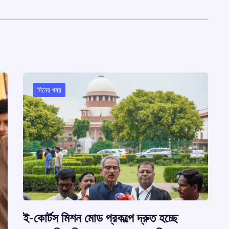
দিনের খবর
ই-কোর্টস মিশন মোড প্রকল্পে দ্রুত হচ্ছে