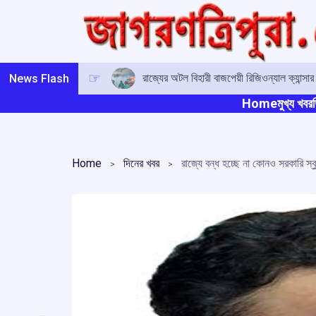
Skip
to
content
রাজ্যের অটল বিহারী বাজপেয়ী রিজিওন্যাল ক্যান্সা
News Flash
Home
মুখ্য খবর
ত
Home
দিনের খবর
রাজ্যে বন্ধ হচ্ছে না কোনও সরকারি স্কু