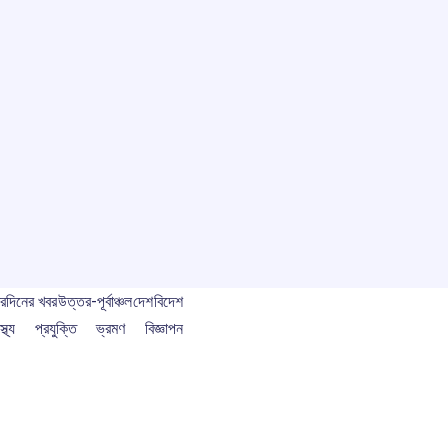
বর
দিনের খবর
উত্তর-পূর্বাঞ্চল
দেশ
বিদেশ
স্থ্য
প্রযুক্তি
ভ্রমণ
বিজ্ঞাপন