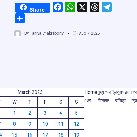
F
W
X
T
T
Share
a
h
hr
el
S
ce
at
e
e
h
b
s
a
gr
r
By
Taniya Chakraborty
Aug 7, 2026
ar
o
A
d
a
e
o
p
s
m
m
k
p
March 2023
Home
মুখ্য খবর
ত্রিপুরা
প্রধান খ
খেলা
বিনোদন
বাণিজ্য
স্বা
T
W
T
F
S
S
1
2
3
4
5
7
8
9
10
11
12
4
15
16
17
18
19