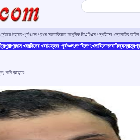
Search
র সেন্টারে উত্তর-পূর্বাঞ্চলে প্রথম সরকারিভাবে আধুনিক ভিএটিএস পদ্ধতিতে খাদ্যনালির জটিল 
্রিপুরা
প্রধান খবর
দিনের খবর
উত্তর-পূর্বাঞ্চল
দেশ
বিদেশ
খেলা
বিনোদন
বাণিজ্য
স্বাস্থ্য
প্র
ল, দাবি ব্রাত্যর