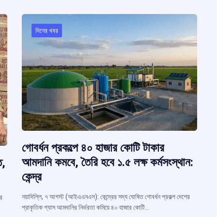
m
দিনের খবর
গোবর্ধন প্রকল্পে ৪০ হাজার কোটি টাকার
আমদানি কমবে, তৈরি হবে ১.৫ লক্ষ কর্মসংস্থান:
ত,
কেন্দ্র
নয়াদিল্লি, ৭ আগস্ট (আইএএনএস): কেন্দ্রের সদ্য ঘোষিত গোবর্ধন প্রকল্প দেশের
ের
প্রাকৃতিক গ্যাস আমদানির নির্ভরতা কমিয়ে ৪০ হাজার কোটি…