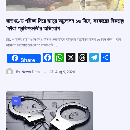
ঝাড়খণ্ডে পরীক্ষা নিয়ে ছাত্র আন্দোলন ১৬ দিনে, সরকারের বিরুদ্ধে
‘ফাঁকা প্রতিশ্রুতি’র অভিযোগ
রাঁচি, ৯ আগস্ট (আইএএনএস): ঝাড়খণ্ডের রাঁচিতে ছাত্রদের আন্দোলন রবিবার ১৬ দিনে পড়ল। তবে
আন্দোলন প্রত্যাহারের কোনও লক্ষণ নেই।…
F
W
X
T
T
S
Share
a
h
hr
el
h
By
News Desk
Aug 9, 2026
ce
at
e
e
ar
b
s
a
gr
e
o
A
d
a
o
p
s
m
দেশ
k
p