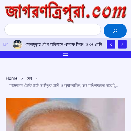
Skip
to
content
Search
সোনামুড়ায় যৌথ অভিযানে এসকফ সিরাপ ও ৩৪ কেজি গাঁজা উদ্ধার, বাইক
Home
দেশ
আমেদাবাদ টেস্টে মাঠে উপস্থিত মোদী ও অ্যালবানিজ, দুই অধিনায়কের হাতে টুপি তুলে দিলেন প্রধানমন্ত্রী