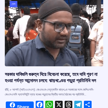
o
p
s
m
দেশ
k
p
সরকার দাবিগুলি গুরুত্ব দিয়ে বিবেচনা করেছে, তবে দাবি পূরণ না
হওয়া পর্যন্ত আন্দোলন চলবে: ঝাড়খণ্ডের পড়ুয়া প্রতিনিধি দল
রাঁচি, ৮ আগস্ট (আইএএনএস): জেএমএম-নেতৃত্বাধীন ঝাড়খণ্ড সরকারের সঙ্গে জেপিএসসি-
জেএসএসসি অ্যাসপির্যান্ট ন্যায় মঞ্চের পড়ুয়াদের দ্বিতীয় দফার বৈঠকের পর প্রতিনিধি…
F
W
X
T
T
S
Share