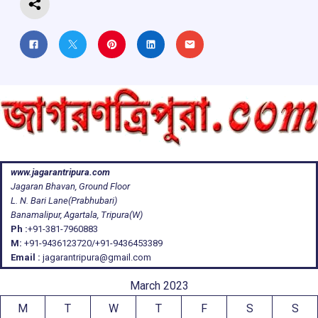
www.jagarantripura.com
Jagaran Bhavan, Ground Floor
L. N. Bari Lane(Prabhubari)
Banamalipur, Agartala, Tripura(W)
Ph :
+91-381-7960883
M:
+91-9436123720/+91-9436453389
Email :
jagarantripura@gmail.com
March 2023
M
T
W
T
F
S
S