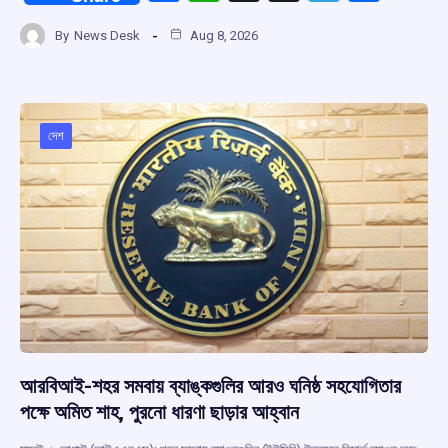
a
h
hr
el
h
By
News Desk
Aug 8, 2026
ce
at
e
e
ar
b
s
a
gr
e
o
A
d
a
o
p
s
m
দেশ
k
p
আরবিআই-শহর সমবায় ব্যাঙ্কগুলির আরও ঘনিষ্ঠ সহযোগিতার
পক্ষে অমিত শাহ, পুরনো ধারণা ছাড়ার আহ্বান