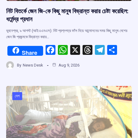
নিট বিতর্কে জেন জি-কে কিছু মানুষ বিভ্রান্ত করার চেষ্টা করেছিল:
ধর্মেন্দ্র প্রধান
ভুবনেশ্বর, ৯ আগস্ট (আইএএনএস): নিট প্রশ্নপত্র ফাঁস নিয়ে আন্দোলনের সময় কিছু মানুষ দেশের
জেন জি প্রজন্মকে বিভ্রান্ত করার…
F
W
X
T
T
S
Share
a
h
hr
el
h
By
News Desk
Aug 9, 2026
ce
at
e
e
ar
b
s
a
gr
e
o
A
d
a
o
p
s
m
দেশ
k
p