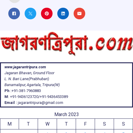
www.jagarantripura.com
Jagaran Bhavan, Ground Floor
L. N. Bari Lane(Prabhubari)
Banamalipur, Agartala, Tripura(W)
Ph :
+91-381-7960883
M:
+91-9436123720/+91-9436453389
Email :
jagarantripura@gmail.com
March 2023
M
T
W
T
F
S
S