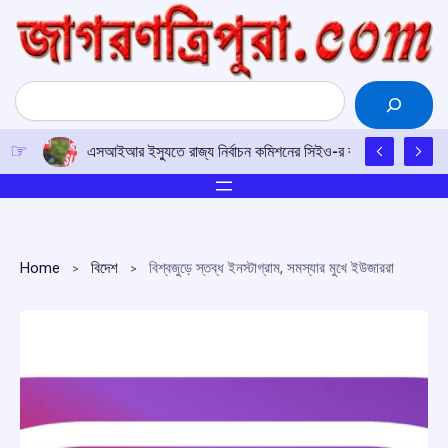
Skip
to
content
Search
এসআইআর ইস্যুতে রাজ্য নির্বাচন কমিশনের সিইও-র কাছে আইপিএফটির ড
Home
বিদেশ
বিশ্বজুড়ে স্তব্ধ ইনস্টাগ্রাম, সমস্যার মুখে ইউজাররা