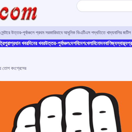
Search
র সেন্টারে উত্তর-পূর্বাঞ্চলে প্রথম সরকারিভাবে আধুনিক ভিএটিএস পদ্ধতিতে খাদ্যনালির জটিল 
্রিপুরা
প্রধান খবর
দিনের খবর
উত্তর-পূর্বাঞ্চল
দেশ
বিদেশ
খেলা
বিনোদন
বাণিজ্য
স্বাস্থ্য
প্র
িয়ে তোপ কংগ্রেসের