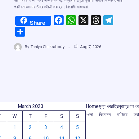
পরই লোকসভায় তীব্র হইচই শুরু হয়। বিরোধী সাংসদরা…
F
W
X
T
T
Share
a
h
hr
el
S
ce
at
e
e
h
r
b
s
a
gr
By
Taniya Chakraborty
Aug 7, 2026
ar
o
A
d
a
e
m
o
p
s
m
k
p
March 2023
Home
মুখ্য খবর
ত্রিপুরা
প্রধান খ
খেলা
বিনোদন
বাণিজ্য
স্বা
T
W
T
F
S
S
1
2
3
4
5
7
8
9
10
11
12