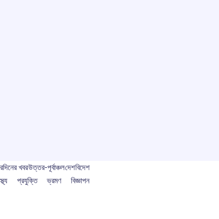
বর
দিনের খবর
উত্তর-পূর্বাঞ্চল
দেশ
বিদেশ
স্থ্য
প্রযুক্তি
ভ্রমণ
বিজ্ঞাপন