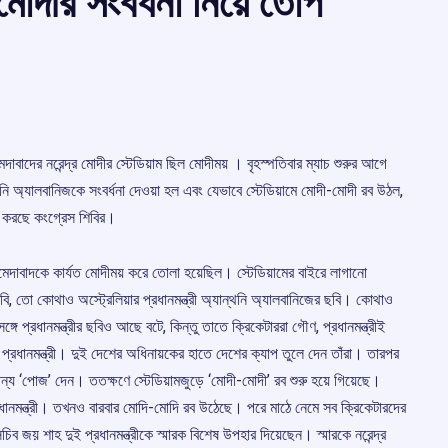
 মোদীর সংবর্ধনা নিয়ে তোপ
মেদাবাদের নরেন্দ্র মোদীর স্টেডিয়াম ছিল মোদীময় । বৃহস্পতিবার ম্যাচ শুরুর আগে
্যান্থনি অ্যালবানিজকে সংবর্ধনা দেওয়া হল এবং যেভাবে স্টেডিয়ামে মোদী-মোদী রব উঠল,
বি করছে কংগ্রেস শিবির।
আহমেদাবাদকে কার্যত মোদীময় করে তোলা হয়েছিল। স্টেডিয়ামের বাইরে লাগানো
ছবি, তো কোথাও অস্ট্রেলিয়ার প্রধানমন্ত্রী অ্যান্থনি অ্যালবানিজের ছবি। কোথাও
 প্রধানমন্ত্রীর ছবিও আছে বটে, কিন্তু তাতে ক্রিকেটাররা গৌণ, প্রধানমন্ত্রীই
 প্রধানমন্ত্রী। দুই দেশের অধিনায়কের হাতে দেশের ক্যাপ তুলে দেন তাঁরা। তারপর
জন্য ‘পোজ’ দেন। ততক্ষণে স্টেডিয়ামজুড়ে ‘মোদী-মোদী’ রব শুরু হয়ে গিয়েছে।
ধানমন্ত্রী। তখনও বারবার মোদি-মোদি রব উঠেছে। পরে মাঠে নেমে সব ক্রিকেটারদের
ব জয় শাহ দুই প্রধানমন্ত্রীকে স্মারক বিশেষ উপহার দিয়েছেন। স্মারকে নরেন্দ্র