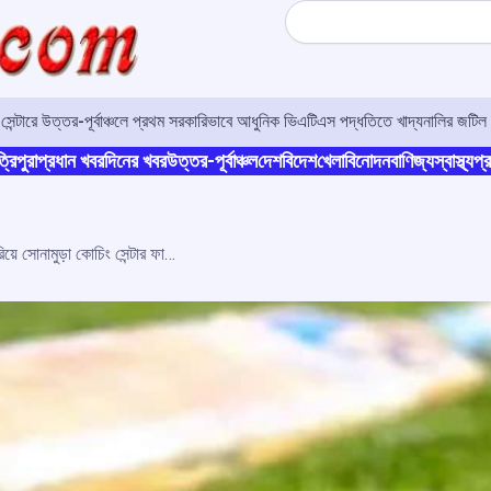
Search
র সেন্টারে উত্তর-পূর্বাঞ্চলে প্রথম সরকারিভাবে আধুনিক ভিএটিএস পদ্ধতিতে খাদ্যনালির জটিল 
্রিপুরা
প্রধান খবর
দিনের খবর
উত্তর-পূর্বাঞ্চল
দেশ
বিদেশ
খেলা
বিনোদন
বাণিজ্য
স্বাস্থ্য
প্র
অনূর্ধ্ব-১৫ ক্রিকেট : ধনীরামপুরকে সহজে হারিয়ে সোনামুড়া কোচিং সেন্টার ফাইনালে