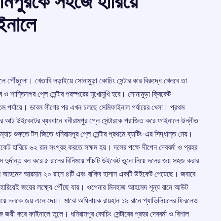
রামপুরকে সহজে হারিয়ে
াইনালে
লে পৌঁছুলো। খেতাবি লড়াইয়ে সোনামুড়া কোচিং সেন্টার কার বিরুদ্ধে খেলবে তা
লাব ও শান্তিনগর প্লে সেন্টার পরস্পরের মুখোমুখি হবে। সোনামুড়া ক্রিকেট
্তিম পর্যায়ে। ডাবল লীগের পর এখন চলছে সেমিফাইনাল পর্যায়ের খেলা। প্রথম
ার আট উইকেটের ব্যবধানে ধনীরামপুর প্লে সেন্টারকে পরাজিত করে ফাইনালে উন্নীত
যাচ শুরুতে টস জিতে ধনিরামপুর প্লে সেন্টার প্রথমে ব্যাটিং-এর সিদ্ধান্ত নেয়।
েট হারিয়ে ৬২ রান সংগ্রহ করতে সক্ষম হয়। দলের পক্ষে দীপেন দেববর্মা ও প্রহর
স দুর্দান্ত বল করে ৫ রানের বিনিময়ে পাঁচটি উইকেট তুলে নিয়ে দলের জয় সহজ করার
়হান আহমেদ আরমান ২০ রানে ৪টি এবং রাকিব হাসান একটি উইকেট পেয়েছে। জবাবে
 হারিয়েই জয়ের লক্ষ্যে পৌঁছে যায়। ওপেনার মিনহাজ আহমেদ শূন্য রানে আউট
য়ে দলকে জয় এনে দেয়। মাঝে অধিনায়ক রায়হান ১৯ রানে প্যাভিলিয়নের ফিরলেও
য়ী করে ফাইনালে তুলে। ধনিরামপুর কোচিং সেন্টারের প্রহর দেববর্মা ও বিশাল