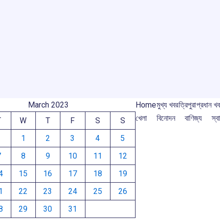
r
m
March 2023
Home
মুখ্য খবর
ত্রিপুরা
প্রধান খ
খেলা
বিনোদন
বাণিজ্য
স্বা
T
W
T
F
S
S
1
2
3
4
5
7
8
9
10
11
12
4
15
16
17
18
19
1
22
23
24
25
26
8
29
30
31