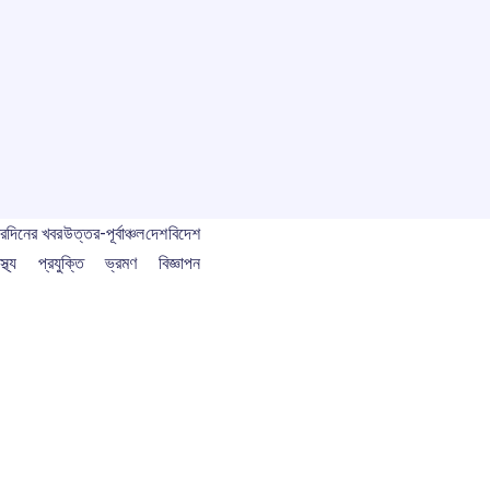
বর
দিনের খবর
উত্তর-পূর্বাঞ্চল
দেশ
বিদেশ
স্থ্য
প্রযুক্তি
ভ্রমণ
বিজ্ঞাপন