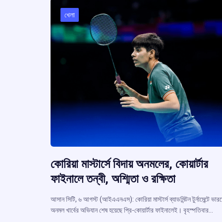
খেলা
কোরিয়া মাস্টার্সে বিদায় অনমলের, কোয়ার্টার
ফাইনালে তন্বী, অশ্মিতা ও রক্ষিতা
আসান সিটি, ৬ আগস্ট (আইএএনএস): কোরিয়া মাস্টার্স ব্যাডমিন্টন টুর্নামেন্টে ভার
অনমল খার্বের অভিযান শেষ হয়েছে প্রি-কোয়ার্টার ফাইনালেই। বৃহস্পতিবার…