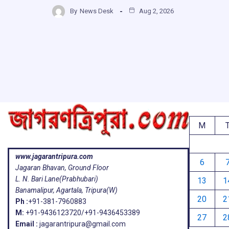
h
b
s
a
g
By
News Desk
Aug 2, 2026
ar
o
A
d
a
e
o
p
s
k
p
M
www.jagarantripura.com
6
Jagaran Bhavan, Ground Floor
L. N. Bari Lane(Prabhubari)
13
1
Banamalipur, Agartala, Tripura(W)
20
2
Ph :
+91-381-7960883
M:
+91-9436123720/+91-9436453389
27
2
Email :
jagarantripura@gmail.com