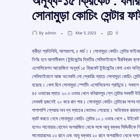
অনূর্ধ্ব-১৫ ক্রিকেট : ধনী
সোনামুড়া কোচিং সেন্টার ফ
By
admin
Mar 5, 2023
0
ক্রীড়া প্রতিনিধি, আগরতলা, ৫ মার্চ।। সোনামুড়া কোচিং সেন্টার ফাইনা
নির্ণয় হবে আগামীকাল।টুর্নামেন্টের দ্বিতীয় সেমিফাইনালে বীরবিক্রম ক্
এসোসিয়েশন আয়োজিত অনূর্ধ্ব ১৫ ক্রিকেট টুর্নামেন্টের খেলা এখন অন
সেমিফাইনালে আজ অনেকটা লো স্কোরিং ম্যাচে সোনামুড়া কোচিং সেন্ট
হয়েছে। খেলা ছিল সোনামুড়া স্পোটিং এসোসিয়েশন গ্রাউন্ডে। সকালে ম্
৪৫ ওভারের ম্যাচে ২০.৩ ওভার খেলে ধনিরামপুর প্লে সেন্টার সবকটি উইক
দেববর্মা দুজনেই ২০ করে রান পায়। সোনামুড়া কোচিং সেন্টারের সাগর দা
পাশাপাশি প্লেয়ার অব দ্য ম্যাচের খেতাবও পেয়েছে। অধিনায়ক রায
ব্যাট করতে নেমে সোনামুড়া কোচিং সেন্টার ১০.১ ওভার খেলে ২ উইকেট
হলেও সানোয়ার হোসেন অপরাজিত থেকে সঙ্গে আবু বক্কর সিদ্দিকীকে নি
সানোয়ারদের ২৩ রানে এবং আবু বক্কার ২০ রানে অপরাজিত থেকে দলকে জ