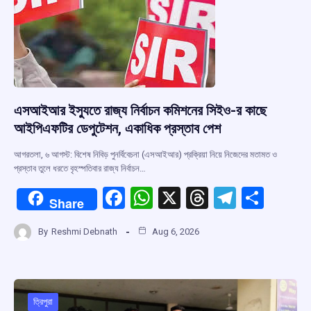
k
p
এসআইআর ইস্যুতে রাজ্য নির্বাচন কমিশনের সিইও-র কাছে
আইপিএফটির ডেপুটেশন, একাধিক প্রস্তাব পেশ
আগরতলা, ৬ আগস্ট: বিশেষ নিবিড় পুনর্বিবেচনা (এসআইআর) প্রক্রিয়া নিয়ে নিজেদের মতামত ও
প্রস্তাব তুলে ধরতে বৃহস্পতিবার রাজ্য নির্বাচন…
F
W
X
T
T
S
Share
a
h
hr
el
h
By
Reshmi Debnath
Aug 6, 2026
ce
at
e
e
ar
b
s
a
gr
e
o
A
d
a
o
p
s
m
ত্রিপুরা