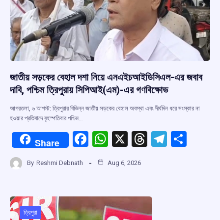
জাতীয় সড়কের বেহাল দশা নিয়ে এনএইচআইডিসিএল-এর জবাব
দাবি, পশ্চিম ত্রিপুরায় সিপিআই(এম)-এর গণবিক্ষোভ
আগরতলা, ৬ আগস্ট: ত্রিপুরার বিভিন্ন জাতীয় সড়কের বেহাল অবস্থা এবং দীর্ঘদিন ধরে সংস্কার না
হওয়ার প্রতিবাদে বৃহস্পতিবার পশ্চিম…
F
W
X
T
T
S
Share
a
h
hr
el
h
By
Reshmi Debnath
Aug 6, 2026
ce
at
e
e
ar
b
s
a
gr
e
o
A
d
a
o
p
s
m
ত্রিপুরা