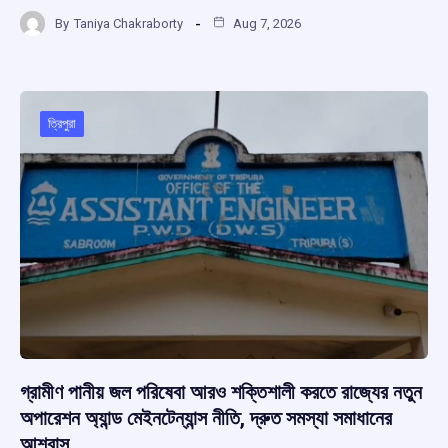
a
h
hr
el
h
By
Taniya Chakraborty
Aug 7, 2026
ce
at
e
e
ar
b
s
a
gr
e
o
A
d
a
o
p
s
m
ত্রিপুরা
k
p
গ্রামীণ পানীয় জল পরিষেবা আরও শক্তিশালী করতে রাজ্যের নতুন
অপারেশন অ্যান্ড মেইনটেন্যান্স নীতি, দ্রুত সমস্যা সমাধানের
আশ্বাস