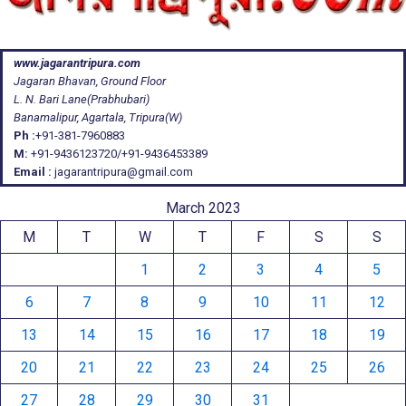
www.jagarantripura.com
Jagaran Bhavan, Ground Floor
L. N. Bari Lane(Prabhubari)
Banamalipur, Agartala, Tripura(W)
Ph :
+91-381-7960883
M:
+91-9436123720/+91-9436453389
Email :
jagarantripura@gmail.com
March 2023
M
T
W
T
F
S
S
1
2
3
4
5
6
7
8
9
10
11
12
13
14
15
16
17
18
19
20
21
22
23
24
25
26
27
28
29
30
31