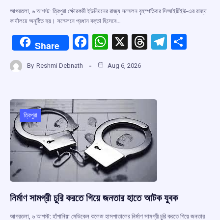
আগরতলা, ৬ আগস্ট: ত্রিপুরা ক্ষৌরকর্মী ইউনিয়নের রাজ্য সম্মেলন বৃহস্পতিবার সিআইটিইউ-এর রাজ্য
কার্যালয়ে অনুষ্ঠিত হয়। সম্মেলনে প্রধান বক্তা হিসেবে…
F
W
X
T
T
S
Share
a
h
hr
el
h
By
Reshmi Debnath
Aug 6, 2026
ce
at
e
e
ar
b
s
a
gr
e
o
A
d
a
o
p
s
m
ত্রিপুরা
k
p
নির্মাণ সামগ্রী চুরি করতে গিয়ে জনতার হাতে আটক যুবক
আগরতলা, ৬ আগস্ট: হাঁপানিয়া মেডিকেল কলেজ হাসপাতালের নির্মাণ সামগ্রী চুরি করতে গিয়ে জনতার