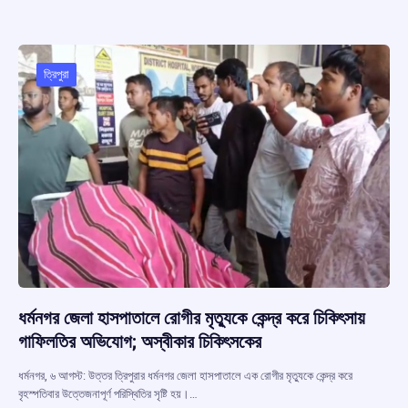
b
s
a
gr
e
o
A
d
a
o
p
s
m
ত্রিপুরা
k
p
ধর্মনগর জেলা হাসপাতালে রোগীর মৃত্যুকে কেন্দ্র করে চিকিৎসায়
গাফিলতির অভিযোগ; অস্বীকার চিকিৎসকের
ধর্মনগর, ৬ আগস্ট: উত্তর ত্রিপুরার ধর্মনগর জেলা হাসপাতালে এক রোগীর মৃত্যুকে কেন্দ্র করে
বৃহস্পতিবার উত্তেজনাপূর্ণ পরিস্থিতির সৃষ্টি হয়।…