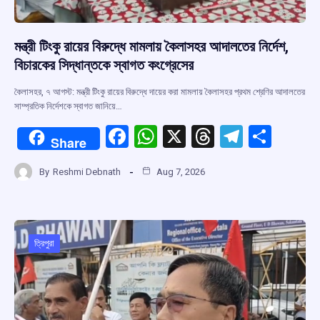
মন্ত্রী টিংকু রায়ের বিরুদ্ধে মামলায় কৈলাসহর আদালতের নির্দেশ,
বিচারকের সিদ্ধান্তকে স্বাগত কংগ্রেসের
কৈলাসহর, ৭ আগস্ট: মন্ত্রী টিংকু রায়ের বিরুদ্ধে দায়ের করা মামলায় কৈলাসহর প্রথম শ্রেণির আদালতের
সাম্প্রতিক নির্দেশকে স্বাগত জানিয়ে…
F
W
X
T
T
S
Share
a
h
hr
el
h
By
Reshmi Debnath
Aug 7, 2026
ce
at
e
e
ar
b
s
a
gr
e
o
A
d
a
o
p
s
m
ত্রিপুরা
k
p