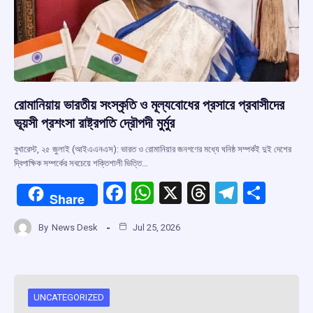
রোমানিয়ায় ভারতীয় সংস্কৃতি ও মূল্যবোধের প্রসারে প্রবাসীদের
ভূয়সী প্রশংসা রাষ্ট্রপতি দ্রৌপদী মুর্মুর
বুখারেস্ট, ২৫ জুলাই (আইএএনএস): ভারত ও রোমানিয়ার জনগণের মধ্যে ঘনিষ্ঠ সম্পর্কই দুই দেশের
দ্বিপাক্ষিক সম্পর্কের সবচেয়ে শক্তিশালী ভিত্তি…
F
W
X
T
T
S
Share
a
h
hr
el
h
By
News Desk
Jul 25, 2026
ce
at
e
e
ar
b
s
a
gr
e
o
A
d
a
o
p
s
m
UNCATEGORIZED