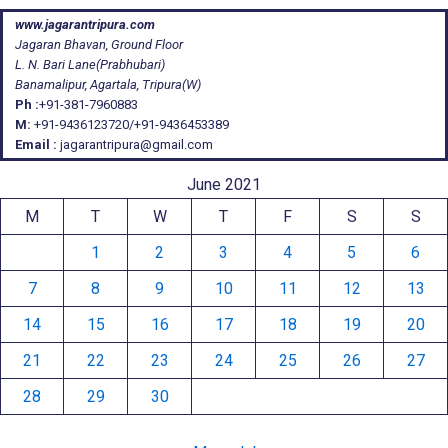
www.jagarantripura.com
Jagaran Bhavan, Ground Floor
L. N. Bari Lane(Prabhubari)
Banamalipur, Agartala, Tripura(W)
Ph :
+91-381-7960883
M:
+91-9436123720/+91-9436453389
Email :
jagarantripura@gmail.com
June 2021
M
T
W
T
F
S
S
1
2
3
4
5
6
7
8
9
10
11
12
13
14
15
16
17
18
19
20
21
22
23
24
25
26
27
28
29
30