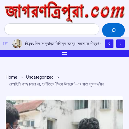
Skip
to
content
Search
বিদ্যুৎ বিল সংক্রান্ত বিভিন্ন সমস্যা সমাধানে শীঘ্রই প্রয়োজনীয় পদক্ষেপ ন
Home
Uncategorized
বেআইনি কাজ চলবে না, দুর্নীতিতে ‘জিরো টলারেন্স’-এর বার্তা মুখ্যমন্ত্রীর