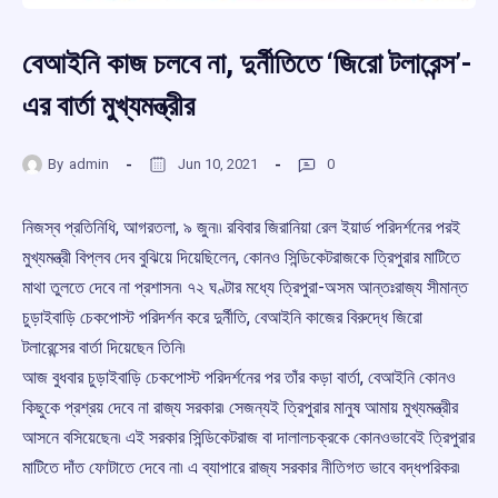
বেআইনি কাজ চলবে না, দুর্নীতিতে ‘জিরো টলারেন্স’-
এর বার্তা মুখ্যমন্ত্রীর
By
admin
Jun 10, 2021
0
নিজস্ব প্রতিনিধি, আগরতলা, ৯ জুন৷৷ রবিবার জিরানিয়া রেল ইয়ার্ড পরিদর্শনের পরই
মুখ্যমন্ত্রী বিপ্লব দেব বুঝিয়ে দিয়েছিলেন, কোনও সিন্ডিকেটরাজকে ত্রিপুরার মাটিতে
মাথা তুলতে দেবে না প্রশাসন৷ ৭২ ঘণ্টার মধ্যে ত্রিপুরা-অসম আন্তঃরাজ্য সীমান্ত
চুড়াইবাড়ি চেকপোস্ট পরিদর্শন করে দুর্নীতি, বেআইনি কাজের বিরুদ্ধে জিরো
টলারেন্সের বার্তা দিয়েছেন তিনি৷
আজ বুধবার চুড়াইবাড়ি চেকপোস্ট পরিদর্শনের পর তাঁর কড়া বার্তা, বেআইনি কোনও
কিছুকে প্রশ্রয় দেবে না রাজ্য সরকার৷ সেজন্যই ত্রিপুরার মানুষ আমায় মুখ্যমন্ত্রীর
আসনে বসিয়েছেন৷ এই সরকার সিন্ডিকেটরাজ বা দালালচক্রকে কোনওভাবেই ত্রিপুরার
মাটিতে দাঁত ফোটাতে দেবে না৷ এ ব্যাপারে রাজ্য সরকার নীতিগত ভাবে বদ্ধপরিকর৷