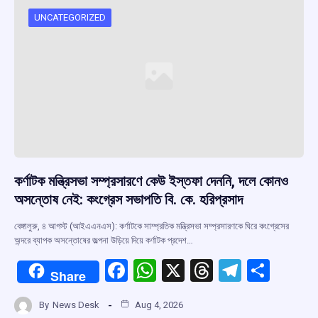
UNCATEGORIZED
কর্ণাটক মন্ত্রিসভা সম্প্রসারণে কেউ ইস্তফা দেননি, দলে কোনও
অসন্তোষ নেই: কংগ্রেস সভাপতি বি. কে. হরিপ্রসাদ
বেঙ্গালুরু, ৪ আগস্ট (আইএএনএস): কর্ণাটকে সাম্প্রতিক মন্ত্রিসভা সম্প্রসারণকে ঘিরে কংগ্রেসের
অন্দরে ব্যাপক অসন্তোষের জল্পনা উড়িয়ে দিয়ে কর্ণাটক প্রদেশ…
F
W
X
T
T
S
Share
a
h
hr
el
h
By
News Desk
Aug 4, 2026
ce
at
e
e
ar