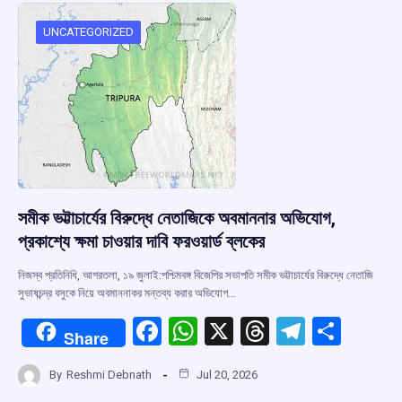
o
A
d
a
o
p
s
m
UNCATEGORIZED
k
p
সমীক ভট্টাচার্যের বিরুদ্ধে নেতাজিকে অবমাননার অভিযোগ,
প্রকাশ্যে ক্ষমা চাওয়ার দাবি ফরওয়ার্ড ব্লকের
নিজস্ব প্রতিনিধি, আগরতলা, ১৯ জুলাই:পশ্চিমবঙ্গ বিজেপির সভাপতি সমীক ভট্টাচার্যের বিরুদ্ধে নেতাজি
সুভাষচন্দ্র বসুকে নিয়ে অবমাননাকর মন্তব্য করার অভিযোগ…
F
W
X
T
T
S
Share
a
h
hr
el
h
By
Reshmi Debnath
Jul 20, 2026
ce
at
e
e
ar