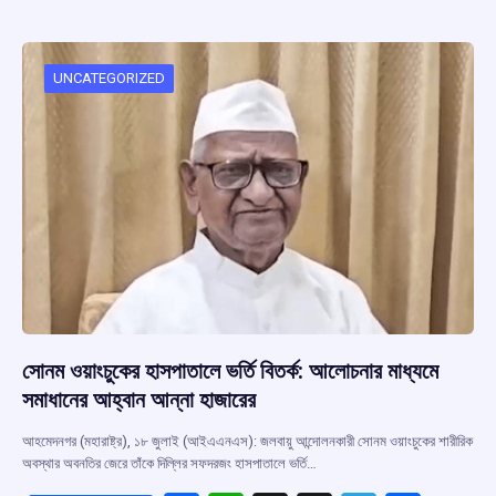
b
s
a
gr
e
o
A
d
a
o
p
s
m
UNCATEGORIZED
k
p
সোনম ওয়াংচুকের হাসপাতালে ভর্তি বিতর্ক: আলোচনার মাধ্যমে
সমাধানের আহ্বান আন্না হাজারের
আহমেদনগর (মহারাষ্ট্র), ১৮ জুলাই (আইএএনএস): জলবায়ু আন্দোলনকারী সোনম ওয়াংচুকের শারীরিক
অবস্থার অবনতির জেরে তাঁকে দিল্লির সফদরজং হাসপাতালে ভর্তি…