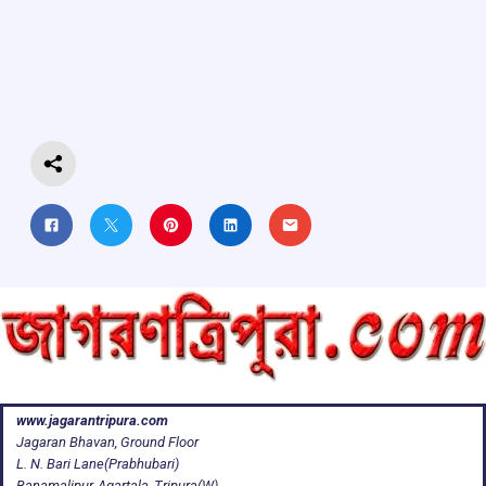
b
s
a
gr
e
o
A
d
a
o
p
s
m
k
p
www.jagarantripura.com
Jagaran Bhavan, Ground Floor
L. N. Bari Lane(Prabhubari)
Banamalipur, Agartala, Tripura(W)