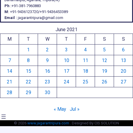
Ph :
+91-381-7960883
M:
+91-9436123720/+91-9436453389
Email :
jagarantripura@gmail.com
June 2021
M
T
W
T
F
S
S
1
2
3
4
5
6
7
8
9
10
11
12
13
14
15
16
17
18
19
20
21
22
23
24
25
26
27
28
29
30
« May
Jul »
© 2026
www.jagarantripura.com .
Designed By CIS SOLUTION