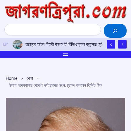
Skip
to
content
Search
রাজ্যের অটল বিহারী বাজপেয়ী রিজিওন্যাল ক্যান্সার সেন্টারে উত্তর-পূর্ব
Home
খেলা
উহান গবেষণাগার থেকেই ভাইরাসের উৎস, ট্রাম্প বললেন তিনিই ঠিক