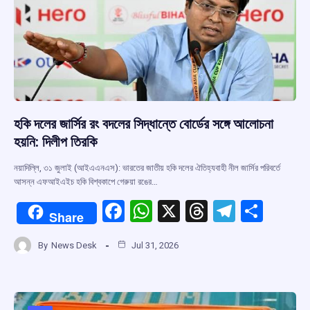
হকি দলের জার্সির রং বদলের সিদ্ধান্তে বোর্ডের সঙ্গে আলোচনা
হয়নি: দিলীপ তিরকি
নয়াদিল্লি, ৩১ জুলাই (আইএএনএস): ভারতের জাতীয় হকি দলের ঐতিহ্যবাহী নীল জার্সির পরিবর্তে
আসন্ন এফআইএইচ হকি বিশ্বকাপে গেরুয়া রঙের…
F
W
X
T
T
S
Share
a
h
hr
el
h
By
News Desk
Jul 31, 2026
ce
at
e
e
ar
b
s
a
gr
e
o
A
d
a