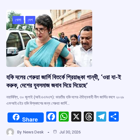
b
s
a
gr
e
o
A
d
a
o
p
s
m
খেলা
দেশ
k
p
হকি দলের গেরুয়া জার্সি বিতর্কে প্রিয়াঙ্কা গান্ধী, ‘ওরা যা-ই
করুক, দেশের যুবসমাজ জবাব দিয়ে দিয়েছে’
নয়াদিল্লি, ৩০ জুলাই (আইএএনএস): ভারতীয় হকি দলের ঐতিহ্যবাহী নীল জার্সির বদলে ২০২৬
এফআইএইচ হকি বিশ্বকাপের জন্য গেরুয়া জার্সি…
F
W
X
T
T
S
Share
a
h
hr
el
h
By
News Desk
Jul 30, 2026
ce
at
e
e
ar