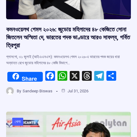
কমনওয়েলথ গেমস ২০২৬: জুডোয় মহিলাদের ৪৮ কেজিতে সোনা
জিতলেন অস্মিতা দে, ভারতের পদক ভাণ্ডারে আরও সাফল্য, গর্বিত
ত্রিপুরা
গ্লাসগো, ৩১ জুলাই (আইএএনএস): কমনওয়েলথ গেমস ২০২৬-এ ভারতের পদক জয়ের ধারা
অব্যাহত রেখে জুডোয় মহিলাদের ৪৮ কেজি বিভাগে…
F
W
X
T
T
S
Share
a
h
hr
el
h
By
Sandeep Biswas
Jul 31, 2026
ce
at
e
e
ar
b
s
a
gr
e
o
A
d
a
o
p
s
m
খেলা
k
p