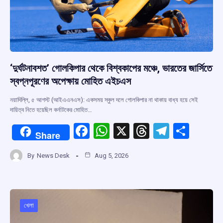
‘দুর্ঘটনাবশত’ গোলকিপার থেকে বিশ্বকাপের মঞ্চে, ভারতের জার্সিতে
স্বপ্নপূরণের অপেক্ষায় মোহিত এইচএস
নয়াদিল্লি, ৫ আগস্ট (আইএএনএস): একসময় স্কুল দলে গোলকিপার না থাকায় বাধ্য হয়ে সেই
দায়িত্ব নিতে হয়েছিল কর্নাটকের মোহিত…
F
W
X
T
T
S
Share
a
h
hr
el
h
By
News Desk
Aug 5, 2026
ce
at
e
e
ar
b
s
a
gr
e
o
A
d
a
o
p
s
m
খেলা