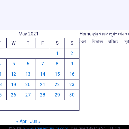
k
p
May 2021
Home
মুখ্য খবর
ত্রিপুরা
প্রধান খ
খেলা
বিনোদন
বাণিজ্য
স্বা
T
W
T
F
S
S
1
2
4
5
6
7
8
9
1
12
13
14
15
16
8
19
20
21
22
23
5
26
27
28
29
30
« Apr
Jun »
© 2026
www.jagarantripura.com .
Designed By CIS SOLUTION