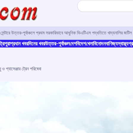
Search
র সেন্টারে উত্তর-পূর্বাঞ্চলে প্রথম সরকারিভাবে আধুনিক ভিএটিএস পদ্ধতিতে খাদ্যনালির জটিল 
্রিপুরা
প্রধান খবর
দিনের খবর
উত্তর-পূর্বাঞ্চল
দেশ
বিদেশ
খেলা
বিনোদন
বাণিজ্য
স্বাস্থ্য
প্র
ও প্যাসেঞ্জার ট্রেন পরিষেবা