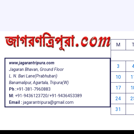
k
p
M
www.jagarantripura.com
3
Jagaran Bhavan, Ground Floor
L. N. Bari Lane(Prabhubari)
10
1
Banamalipur, Agartala, Tripura(W)
17
1
Ph :
+91-381-7960883
M:
+91-9436123720/+91-9436453389
24
2
Email :
jagarantripura@gmail.com
31