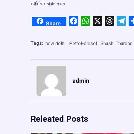
যথারীতি যাতায়াত করবে৷
Facebook
WhatsApp
X
Thre
T
Share
Tags:
new delhi
Petrol-diesel
Shashi Tharoor
admin
Releated Posts