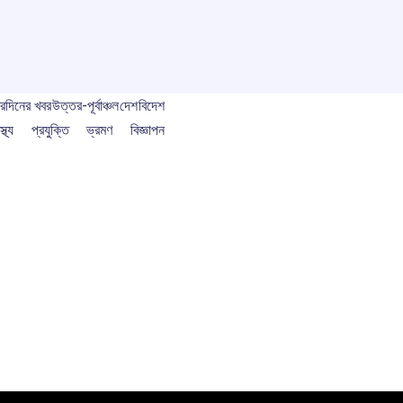
বর
দিনের খবর
উত্তর-পূর্বাঞ্চল
দেশ
বিদেশ
স্থ্য
প্রযুক্তি
ভ্রমণ
বিজ্ঞাপন