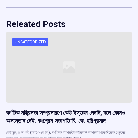
Releated Posts
UNCATEGORIZED
কর্ণাটক মন্ত্রিসভা সম্প্রসারণে কেউ ইস্তফা দেননি, দলে কোনও
অসন্তোষ নেই: কংগ্রেস সভাপতি বি. কে. হরিপ্রসাদ
বেঙ্গালুরু, ৪ আগস্ট (আইএএনএস): কর্ণাটকে সাম্প্রতিক মন্ত্রিসভা সম্প্রসারণকে ঘিরে কংগ্রেসের