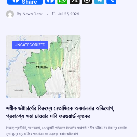
Share
a
h
hr
el
h
By
News Desk
Jul 25, 2026
ce
at
e
e
ar
b
s
a
gr
e
o
A
d
a
o
p
s
m
UNCATEGORIZED
k
p
সমীক ভট্টাচার্যের বিরুদ্ধে নেতাজিকে অবমাননার অভিযোগ,
প্রকাশ্যে ক্ষমা চাওয়ার দাবি ফরওয়ার্ড ব্লকের
নিজস্ব প্রতিনিধি, আগরতলা, ১৯ জুলাই:পশ্চিমবঙ্গ বিজেপির সভাপতি সমীক ভট্টাচার্যের বিরুদ্ধে নেতাজি
সুভাষচন্দ্র বসুকে নিয়ে অবমাননাকর মন্তব্য করার অভিযোগ…