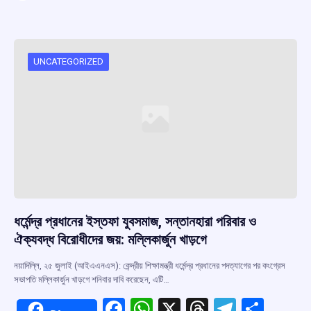
ce
at
e
e
ar
b
s
a
gr
e
o
A
d
a
o
p
s
m
UNCATEGORIZED
k
p
ধর্মেন্দ্র প্রধানের ইস্তফা যুবসমাজ, সন্তানহারা পরিবার ও
ঐক্যবদ্ধ বিরোধীদের জয়: মল্লিকার্জুন খাড়গে
নয়াদিল্লি, ২৫ জুলাই (আইএএনএস): কেন্দ্রীয় শিক্ষামন্ত্রী ধর্মেন্দ্র প্রধানের পদত্যাগের পর কংগ্রেস
সভাপতি মল্লিকার্জুন খাড়গে শনিবার দাবি করেছেন, এটি…
F
W
X
T
T
S