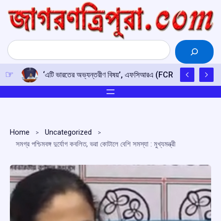
Skip
to
content
Search
‘এটি ভারতের অভ্যন্তরীণ বিষয়’, এফসিআরএ (FCRA) সংশোধনী বিল নিয়ে
Home
Uncategorized
সমগ্র পশ্চিমবঙ্গ দুর্যোগ কবলিত, ভরা কোটালে বেশি সমস্যা : মুখ্যমন্ত্রী