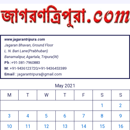
www.jagarantripura.com
Jagaran Bhavan, Ground Floor
L. N. Bari Lane(Prabhubari)
Banamalipur, Agartala, Tripura(W)
Ph :
+91-381-7960883
M:
+91-9436123720/+91-9436453389
Email :
jagarantripura@gmail.com
May 2021
M
T
W
T
F
S
S
1
2
3
4
5
6
7
8
9
10
11
12
13
14
15
16