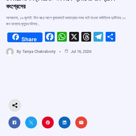
কংগ্রেসের
আগরতলা, ১৬ জুলাই: তিন বছর আগে কুমারঘাটে রথযাত্রার সময় ঘটে যাওয়া মর্মান্তিক দুর্ঘটনায় ১০
জন ভক্তের মৃত্যুর ঘটনায়…
F
W
X
T
T
S
Share
a
h
hr
el
h
By
Taniya Chakraborty
Jul 16, 2026
ce
at
e
e
ar
b
s
a
gr
e
o
A
d
a
o
p
s
m
k
p