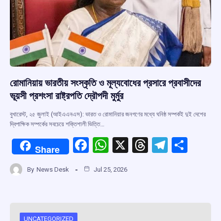
রোমানিয়ায় ভারতীয় সংস্কৃতি ও মূল্যবোধের প্রসারে প্রবাসীদের
ভূয়সী প্রশংসা রাষ্ট্রপতি দ্রৌপদী মুর্মুর
বুখারেস্ট, ২৫ জুলাই (আইএএনএস): ভারত ও রোমানিয়ার জনগণের মধ্যে ঘনিষ্ঠ সম্পর্কই দুই দেশের
দ্বিপাক্ষিক সম্পর্কের সবচেয়ে শক্তিশালী ভিত্তি…
F
W
X
T
T
S
Share
a
h
hr
el
h
By
News Desk
Jul 25, 2026
ce
at
e
e
ar
b
s
a
gr
e
o
A
d
a
UNCATEGORIZED