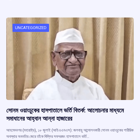
ce
at
e
e
ar
b
s
a
gr
e
o
A
d
a
o
p
s
m
UNCATEGORIZED
k
p
সোনম ওয়াংচুকের হাসপাতালে ভর্তি বিতর্ক: আলোচনার মাধ্যমে
সমাধানের আহ্বান আন্না হাজারের
আহমেদনগর (মহারাষ্ট্র), ১৮ জুলাই (আইএএনএস): জলবায়ু আন্দোলনকারী সোনম ওয়াংচুকের শারীরিক
অবস্থার অবনতির জেরে তাঁকে দিল্লির সফদরজং হাসপাতালে ভর্তি…