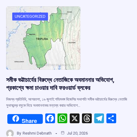
o
A
d
a
o
p
s
m
UNCATEGORIZED
k
p
সমীক ভট্টাচার্যের বিরুদ্ধে নেতাজিকে অবমাননার অভিযোগ,
প্রকাশ্যে ক্ষমা চাওয়ার দাবি ফরওয়ার্ড ব্লকের
নিজস্ব প্রতিনিধি, আগরতলা, ১৯ জুলাই:পশ্চিমবঙ্গ বিজেপির সভাপতি সমীক ভট্টাচার্যের বিরুদ্ধে নেতাজি
সুভাষচন্দ্র বসুকে নিয়ে অবমাননাকর মন্তব্য করার অভিযোগ…
F
W
X
T
T
S
Share
a
h
hr
el
h
By
Reshmi Debnath
Jul 20, 2026