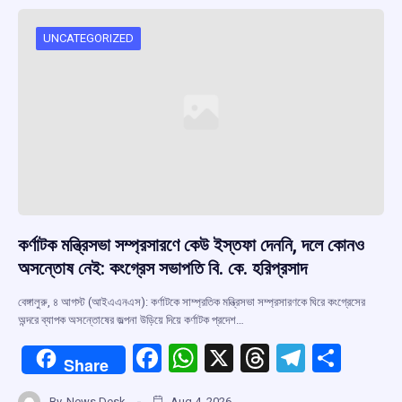
UNCATEGORIZED
কর্ণাটক মন্ত্রিসভা সম্প্রসারণে কেউ ইস্তফা দেননি, দলে কোনও
অসন্তোষ নেই: কংগ্রেস সভাপতি বি. কে. হরিপ্রসাদ
বেঙ্গালুরু, ৪ আগস্ট (আইএএনএস): কর্ণাটকে সাম্প্রতিক মন্ত্রিসভা সম্প্রসারণকে ঘিরে কংগ্রেসের
অন্দরে ব্যাপক অসন্তোষের জল্পনা উড়িয়ে দিয়ে কর্ণাটক প্রদেশ…
F
W
X
T
T
S
Share
a
h
hr
el
h
By
News Desk
Aug 4, 2026