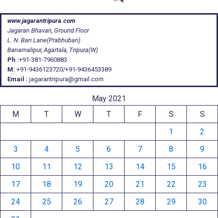
www.jagarantripura.com
Jagaran Bhavan, Ground Floor
L. N. Bari Lane(Prabhubari)
Banamalipur, Agartala, Tripura(W)
Ph :
+91-381-7960883
M:
+91-9436123720/+91-9436453389
Email :
jagarantripura@gmail.com
May 2021
M
T
W
T
F
S
S
1
2
3
4
5
6
7
8
9
10
11
12
13
14
15
16
17
18
19
20
21
22
23
24
25
26
27
28
29
30