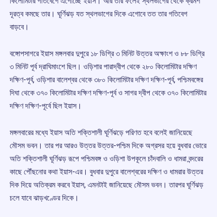
কিলোমিটার গতিবেগে এগোচ্ছে ইয়াস। আর তার ফলেই স্থলভাগের থেকে ক্রমশ
দূরত্ব কমছে তার। ঘূর্ণিঝড় যত স্থলভাগের দিকে এগোবে তত তার গতিবেগ
বাড়বে।
বঙ্গোপসাগরে ইয়াস মঙ্গলবার দুপুরে ১৮ ডিগ্রি ৩ মিনিট উত্তর অক্ষাংশ ও ৮৮ ডিগ্রি
৩ মিনিট পূর্ব দ্রাঘিমাংশে ছিল। ওড়িশার পারাদ্বীপ থেকে ২৮০ কিলোমিটার দক্ষিণ
দক্ষিণ-পূর্ব, ওড়িশার বালেশ্বর থেকে ৩৮০ কিলোমিটার দক্ষিণ দক্ষিণ-পূর্ব, পশ্চিমবঙ্গের
দিঘা থেকে ৩৭০ কিলোমিটার দক্ষিণ দক্ষিণ-পূর্ব ও সাগর দ্বীপ থেকে ৩৭০ কিলোমিটার
দক্ষিণ দক্ষিণ-পূর্বে ছিল ইয়াস।
মঙ্গলবারের মধ্যে ইয়াস অতি শক্তিশালী ঘূর্ণিঝড়ে পরিণত হবে বলেই জানিয়েছে
মৌসম ভবন। তার পর আরও উত্তর উত্তর-পশ্চিম দিকে অগ্রসর হয়ে বুধবার ভোরে
অতি শক্তিশালী ঘূর্ণিঝড় রূপে পশ্চিমবঙ্গ ও ওড়িশা উপকূলে চাঁদবালি ও ধামরা বন্দরের
কাছে পৌঁছনোর কথা ইয়াস-এর। বুধবার দুপুরে বালেশ্বরের দক্ষিণ ও ধামরার উত্তর
দিক দিয়ে অতিক্রম করবে ইয়াস, এমনটাই জানিয়েছে মৌসম ভবন। তারপর ঘূর্ণিঝড়
চলে যাবে ঝাড়খণ্ডের দিকে।