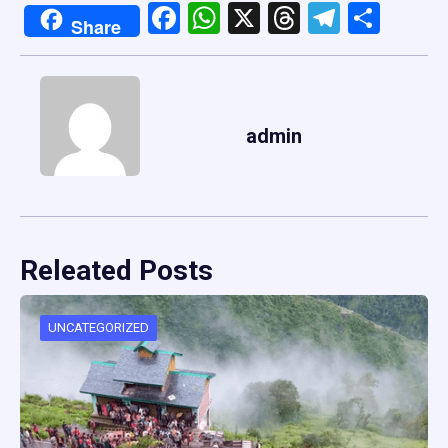
Facebook
WhatsApp
X
Threads
Telegr
Shar
Share
admin
Releated Posts
UNCATEGORIZED