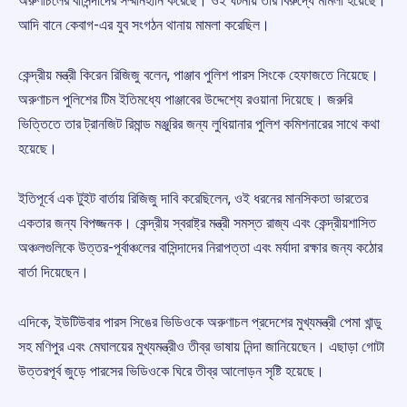
অরুণাচলের বাসিন্দাদের সম্মানহানি করেছে। ওই ঘটনায় তার বিরুদ্ধে মামলা হয়েছে।
আদি বানে কেবাগ-এর যুব সংগঠন থানায় মামলা করেছিল।
কেন্দ্রীয় মন্ত্রী কিরেন রিজিজু বলেন, পাঞ্জাব পুলিশ পারস সিংকে হেফাজতে নিয়েছে।
অরুণাচল পুলিশের টিম ইতিমধ্যে পাঞ্জাবের উদ্দেশ্যে রওয়ানা দিয়েছে। জরুরি
ভিত্তিতে তার ট্রানজিট রিমান্ড মঞ্জুরির জন্য লুধিয়ানার পুলিশ কমিশনারের সাথে কথা
হয়েছে।
ইতিপূর্বে এক টুইট বার্তায় রিজিজু দাবি করেছিলেন, ওই ধরনের মানসিকতা ভারতের
একতার জন্য বিপজ্জনক। কেন্দ্রীয় স্বরাষ্ট্র মন্ত্রী সমস্ত রাজ্য এবং কেন্দ্রীয়শাসিত
অঞ্চলগুলিকে উত্তর-পূর্বাঞ্চলের বাসিন্দাদের নিরাপত্তা এবং মর্যাদা রক্ষার জন্য কঠোর
বার্তা দিয়েছেন।
এদিকে, ইউটিউবার পারস সিঙের ভিডিওকে অরুণাচল প্রদেশের মুখ্যমন্ত্রী পেমা খান্ডু
সহ মণিপুর এবং মেঘালয়ের মুখ্যমন্ত্রীও তীব্র ভাষায় নিন্দা জানিয়েছেন। এছাড়া গোটা
উত্তরপূর্ব জুড়ে পারসের ভিডিওকে ঘিরে তীব্র আলোড়ন সৃষ্টি হয়েছে।