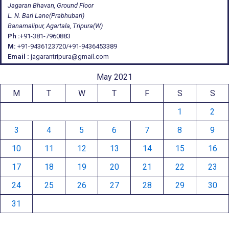
Jagaran Bhavan, Ground Floor
L. N. Bari Lane(Prabhubari)
Banamalipur, Agartala, Tripura(W)
Ph :
+91-381-7960883
M:
+91-9436123720/+91-9436453389
Email :
jagarantripura@gmail.com
May 2021
M
T
W
T
F
S
S
1
2
3
4
5
6
7
8
9
10
11
12
13
14
15
16
17
18
19
20
21
22
23
24
25
26
27
28
29
30
31