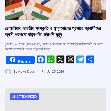
রোমানিয়ায় ভারতীয় সংস্কৃতি ও মূল্যবোধের প্রসারে প্রবাসীদের
ভূয়সী প্রশংসা রাষ্ট্রপতি দ্রৌপদী মুর্মুর
বুখারেস্ট, ২৫ জুলাই (আইএএনএস): ভারত ও রোমানিয়ার জনগণের মধ্যে ঘনিষ্ঠ সম্পর্কই দুই দেশের
দ্বিপাক্ষিক সম্পর্কের সবচেয়ে শক্তিশালী ভিত্তি…
F
W
X
T
T
S
Share
a
h
hr
el
h
By
News Desk
Jul 25, 2026
ce
at
e
e
ar
b
s
a
gr
e
o
A
d
a
o
p
s
m
UNCATEGORIZED
k
p