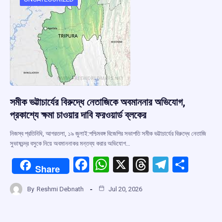
o
p
s
m
k
p
সমীক ভট্টাচার্যের বিরুদ্ধে নেতাজিকে অবমাননার অভিযোগ,
প্রকাশ্যে ক্ষমা চাওয়ার দাবি ফরওয়ার্ড ব্লকের
নিজস্ব প্রতিনিধি, আগরতলা, ১৯ জুলাই:পশ্চিমবঙ্গ বিজেপির সভাপতি সমীক ভট্টাচার্যের বিরুদ্ধে নেতাজি
সুভাষচন্দ্র বসুকে নিয়ে অবমাননাকর মন্তব্য করার অভিযোগ…
F
W
X
T
T
S
Share
a
h
hr
el
h
By
Reshmi Debnath
Jul 20, 2026
ce
at
e
e
ar
b
s
a
gr
e