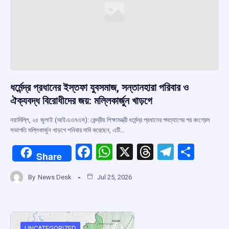
ধর্মেন্দ্র প্রধানের ইস্তফা যুবসমাজ, সন্তানহারা পরিবার ও
ঐক্যবদ্ধ বিরোধীদের জয়: মল্লিকার্জুন খাড়গে
নয়াদিল্লি, ২৫ জুলাই (আইএএনএস): কেন্দ্রীয় শিক্ষামন্ত্রী ধর্মেন্দ্র প্রধানের পদত্যাগের পর কংগ্রেস
সভাপতি মল্লিকার্জুন খাড়গে শনিবার দাবি করেছেন, এটি…
F
W
X
T
T
S
Share
a
h
hr
el
h
By
News Desk
Jul 25, 2026
ce
at
e
e
ar
b
s
a
gr
e
o
A
d
a
UNCATEGORIZED