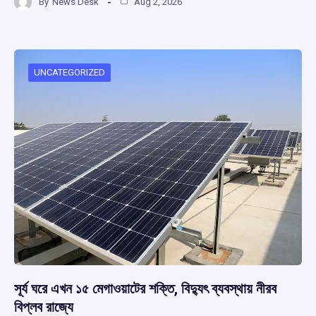
By
News Desk
Aug 2, 2026
ce
at
e
e
ar
b
s
a
gr
e
o
A
d
a
o
p
s
m
UNCATEGORIZED
k
p
সূর্য ঘরে এখন ১৫ মেগাওয়াটের শক্তি, বিদ্যুৎ ব্যবস্থায় নীরব
বিপ্লব রাজ্যে