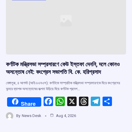
k
p
কর্ণাটক মন্ত্রিসভা সম্প্রসারণে কেউ ইস্তফা দেননি, দলে কোনও
অসন্তোষ নেই: কংগ্রেস সভাপতি বি. কে. হরিপ্রসাদ
বেঙ্গালুরু, ৪ আগস্ট (আইএএনএস): কর্ণাটকে সাম্প্রতিক মন্ত্রিসভা সম্প্রসারণকে ঘিরে কংগ্রেসের
অন্দরে ব্যাপক অসন্তোষের জল্পনা উড়িয়ে দিয়ে কর্ণাটক প্রদেশ…
F
W
X
T
T
S
Share
a
h
hr
el
h
By
News Desk
Aug 4, 2026
ce
at
e
e
ar
b
s
a
gr
e