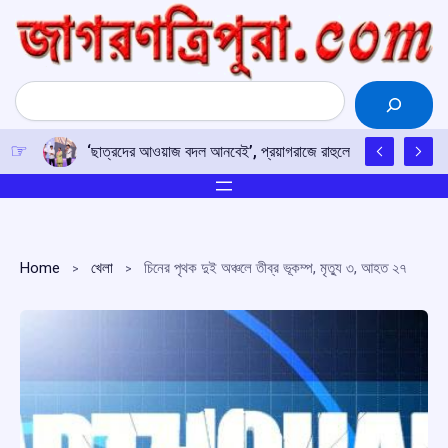
Skip
to
content
Search
‘ছাত্রদের আওয়াজ বদল আনবেই’, প্রয়াগরাজে রাহুলের হুঙ্কার
Home
খেলা
চিনের পৃথক দুই অঞ্চলে তীব্র ভূকম্প, মৃত্যু ৩, আহত ২৭