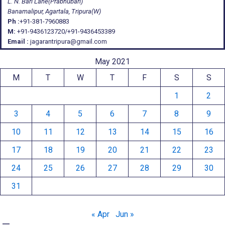
L. N. Bari Lane(Prabhubari)
Banamalipur, Agartala, Tripura(W)
Ph :
+91-381-7960883
M:
+91-9436123720/+91-9436453389
Email :
jagarantripura@gmail.com
May 2021
M
T
W
T
F
S
S
1
2
3
4
5
6
7
8
9
10
11
12
13
14
15
16
17
18
19
20
21
22
23
24
25
26
27
28
29
30
31
« Apr
Jun »