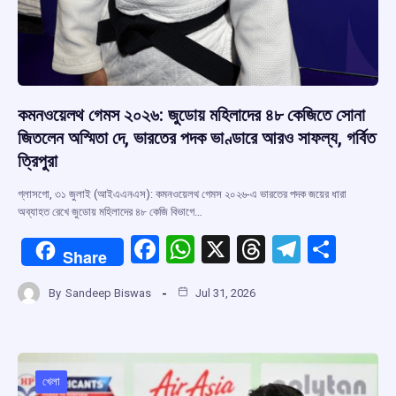
কমনওয়েলথ গেমস ২০২৬: জুডোয় মহিলাদের ৪৮ কেজিতে সোনা
জিতলেন অস্মিতা দে, ভারতের পদক ভাণ্ডারে আরও সাফল্য, গর্বিত
ত্রিপুরা
গ্লাসগো, ৩১ জুলাই (আইএএনএস): কমনওয়েলথ গেমস ২০২৬-এ ভারতের পদক জয়ের ধারা
অব্যাহত রেখে জুডোয় মহিলাদের ৪৮ কেজি বিভাগে…
F
W
X
T
T
S
Share
a
h
hr
el
h
By
Sandeep Biswas
Jul 31, 2026
ce
at
e
e
ar
b
s
a
gr
e
o
A
d
a
o
p
s
m
খেলা