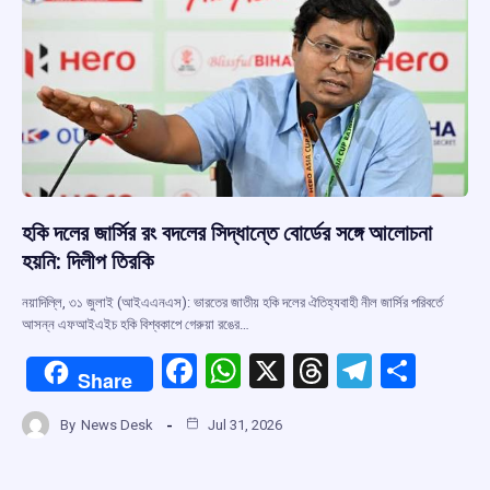
k
p
হকি দলের জার্সির রং বদলের সিদ্ধান্তে বোর্ডের সঙ্গে আলোচনা
হয়নি: দিলীপ তিরকি
নয়াদিল্লি, ৩১ জুলাই (আইএএনএস): ভারতের জাতীয় হকি দলের ঐতিহ্যবাহী নীল জার্সির পরিবর্তে
আসন্ন এফআইএইচ হকি বিশ্বকাপে গেরুয়া রঙের…
F
W
X
T
T
S
Share
a
h
hr
el
h
By
News Desk
Jul 31, 2026
ce
at
e
e
ar
b
s
a
gr
e