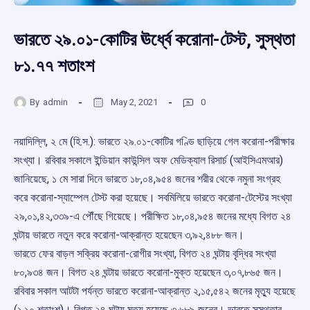
ভারতে ২৯.০১-কোটির ঊর্ধ্বে করোনা-টেস্ট, সুস্থতা
৮১.৭৭ শতাংশ
By
admin
May 2, 2021
0
নয়াদিল্লি, ২ মে (হি.স.): ভারতে ২৯.০১-কোটির গণ্ডি ছাড়িয়ে গেল করোনা-পরীক্ষার
সংখ্যা। রবিবার সকালে ইন্ডিয়ান কাউন্সিল অফ মেডিক্যাল রিসার্চ (আইসিএমআর)
জানিয়েছে, ১ মে সারা দিনে ভারতে ১৮,০৪,৯৫৪ জনের শরীর থেকে নমুনা সংগ্রহ
করে করোনা-স্যাম্পেল টেস্ট করা হয়েছে। সবমিলিয়ে ভারতে করোনা-টেস্টের সংখ্যা
২৯,০১,৪২,৩৩৯-এ পৌঁছে গিয়েছে। পরীক্ষিত ১৮,০৪,৯৫৪ জনের মধ্যে বিগত ২৪
ঘন্টায় ভারতে নতুন করে করোনা-আক্রান্ত হয়েছেন ৩,৯২,৪৮৮ জন।
ভারতে ফের বাড়ল সক্রিয় করোনা-রোগীর সংখ্যা, বিগত ২৪ ঘন্টায় বৃদ্ধির সংখ্যা
৮০,৯৩৪ জন। বিগত ২৪ ঘন্টায় ভারতে করোনা-মুক্ত হয়েছেন ৩,০৭,৮৬৫ জন।
রবিবার সকাল আটটা পর্যন্ত ভারতে করোনা-আক্রান্ত ২,১৫,৫৪২ জনের মৃত্যু হয়েছে
(১.১০ শতাংশ)। বিগত ২৪ ঘন্টায় মৃত্যু হয়েছে ৩,৬৮৯ জনের। ভারতে সুস্থতার