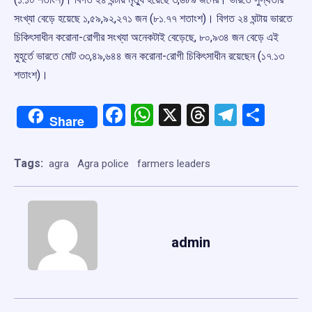
সংখ্যা বেড়ে হয়েছে ১,৫৯,৯২,২৭১ জন (৮১.৭৭ শতাংশ)। বিগত ২৪ ঘন্টায় ভারতে
চিকিৎসাধীন করোনা-রোগীর সংখ্যা অনেকটাই বেড়েছে, ৮০,৯৩৪ জন বেড়ে এই
মুহূর্তে ভারতে মোট ৩৩,৪৯,৬৪৪ জন করোনা-রোগী চিকিৎসাধীন রয়েছেন (১৭.১৩
শতাংশ)।
Facebook
WhatsApp
X
Threads
Telegr
Shar
Share
Tags:
agra
Agra police
farmers leaders
admin