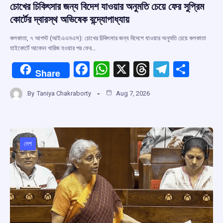
চোখের চিকিৎসার জন্য বিদেশ যাওয়ার অনুমতি চেয়ে ফের সুপ্রিম
কোর্টের দ্বারস্থ অভিষেক বন্দ্যোপাধ্যায়
কলকাতা, ৭ আগস্ট (আইএএনএস): চোখের চিকিৎসার জন্য বিদেশে যাওয়ার অনুমতি চেয়ে কলকাতা
হাইকোর্টে আবেদন খারিজ হওয়ার পর ফের…
F
W
X
T
T
S
Share
a
h
hr
el
h
By
Taniya Chakraborty
Aug 7, 2026
ce
at
e
e
ar
b
s
a
gr
e
o
A
d
a
o
p
s
m
দেশ
k
p