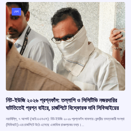
o
A
d
a
o
p
s
m
দেশ
k
p
নিট-ইউজি ২০২৬ প্রশ্নফাঁস: তল্লাশি ও সিসিটিভি নজরদারির
ঘাটতিতেই প্রশ্ন বাইরে, চার্জশিটে বিস্ফোরক দাবি সিবিআইয়ের
নয়াদিল্লি, ৭ আগস্ট (আইএএনএস): নিট-ইউজি ২০২৬ প্রশ্নফাঁস মামলায় কেন্দ্রীয় তদন্তকারী সংস্থা
(সিবিআই)-এর চার্জশিটে উঠে এসেছে একাধিক চাঞ্চল্যকর তথ্য।…