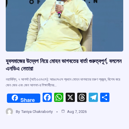
যুবসমাজের উদ্বেগ নিয়ে মোহন ভাগবতের বার্তা গুরুত্বপূর্ণ, বললেন
এনডিএ নেতারা
নয়াদিল্লি, ৭ আগস্ট (আইএএনএস): আরএসএস প্রধান মোহন ভাগবতের তরুণ প্রজন্ম, বিশেষ করে
জেন জেড এবং জেন আলফা-র শিক্ষার্থীদের…
F
W
X
T
T
S
Share
a
h
hr
el
h
By
Taniya Chakraborty
Aug 7, 2026
ce
at
e
e
ar
b
s
a
gr
e