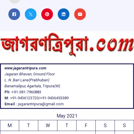
www.jagarantripura.com
Jagaran Bhavan, Ground Floor
L. N. Bari Lane(Prabhubari)
Banamalipur, Agartala, Tripura(W)
Ph :
+91-381-7960883
M:
+91-9436123720/+91-9436453389
Email :
jagarantripura@gmail.com
May 2021
M
T
W
T
F
S
S