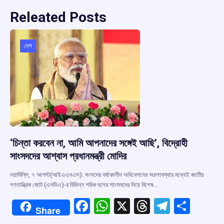
Releated Posts
দেশ
‘চিন্তা করবেন না, আমি আপনাদের সঙ্গেই আছি’, বিদ্রোহী
সাংসদদের আশ্বাস প্রধানমন্ত্রী মোদির
নয়াদিল্লি, ৭ আগস্ট(আইএএনএস): সংসদের বর্ষাকালীন অধিবেশনের অচলাবস্থার মধ্যেই জাতীয়
গণতান্ত্রিক জোট (এনডিএ)-র বিভিন্ন শরিক দলের সাংসদদের নিয়ে বিশেষ…
F
W
X
T
T
S
Share
a
h
hr
el
h