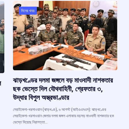
দিনের খবর
ঝাড়খণ্ডের দলমা জঙ্গলে বড় মাওবাদী নাশকতার
ল
ছক ভেস্তে দিল যৌথবাহিনী, গ্রেফতার ৩,
উদ্ধার বিপুল অস্ত্রভাণ্ডার
সেরাইকেলা-খরসাওয়ান (ঝাড়খণ্ড), ৬ আগস্ট (আইএএনএস): ঝাড়খণ্ডের
সেরাইকেলা-খরসাওয়ান জেলার দলমা জঙ্গল এলাকায় বড়সড় মাওবাদী নাশকতার ছক
ভেস্তে দিয়েছে নিরাপত্তা…