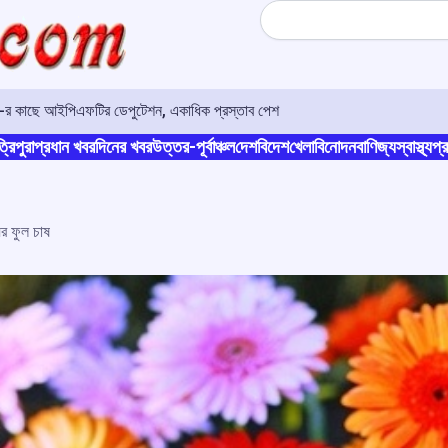
Search
ও-র কাছে আইপিএফটির ডেপুটেশন, একাধিক প্রস্তাব পেশ
্রিপুরা
প্রধান খবর
দিনের খবর
উত্তর-পূর্বাঞ্চল
দেশ
বিদেশ
খেলা
বিনোদন
বাণিজ্য
স্বাস্থ্য
প্র
র ফুল চাষ