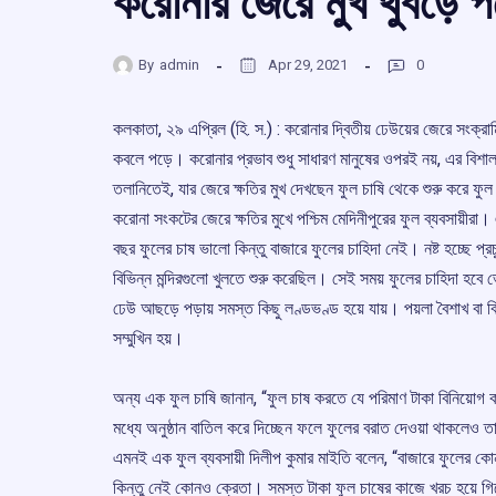
করোনার জেরে মুখ থুবড়ে প
By
admin
Apr 29, 2021
0
কলকাতা, ২৯ এপ্রিল (হি. স.) : করোনার দ্বিতীয় ঢেউয়ের জেরে সংক্রা
কবলে পড়ে। করোনার প্রভাব শুধু সাধারণ মানুষের ওপরই নয়, এর বিশাল 
তলানিতেই, যার জেরে ক্ষতির মুখ দেখছেন ফুল চাষি থেকে শুরু করে ফুল 
করোনা সংকটের জেরে ক্ষতির মুখে পশ্চিম মেদিনীপুরের ফুল ব্যবসায়ীরা। 
বছর ফুলের চাষ ভালো কিন্তু বাজারে ফুলের চাহিদা নেই। নষ্ট হচ্ছে প্র
বিভিন্ন মন্দিরগুলো খুলতে শুরু করেছিল। সেই সময় ফুলের চাহিদা হবে
ঢেউ আছড়ে পড়ায় সমস্ত কিছু লণ্ডভণ্ড হয়ে যায়। পয়লা বৈশাখ বা ব
সম্মুখিন হয়।
অন্য এক ফুল চাষি জানান, “ফুল চাষ করতে যে পরিমাণ টাকা বিনিয়োগ
মধ্যে অনুষ্ঠান বাতিল করে দিচ্ছেন ফলে ফুলের বরাত দেওয়া থাকলেও ত
এমনই এক ফুল ব্যবসায়ী দিলীপ কুমার মাইতি বলেন, “বাজারে ফুলের কোন
কিন্তু নেই কোনও ক্রেতা। সমস্ত টাকা ফুল চাষের কাজে খরচ হয়ে গি