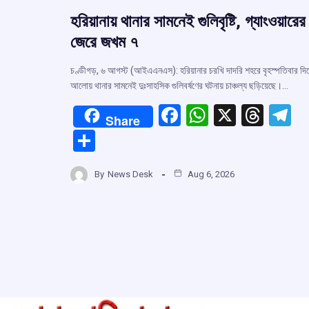
হরিয়ানায় থানার সামনেই গুলিবৃষ্টি, গ্যাংওয়ারের
জেরে জখম ৭
চণ্ডীগড়, ৬ আগস্ট (আইএএনএস): হরিয়ানার চরখি দাদরি শহরে বৃহস্পতিবার দি
আলোয় থানার সামনেই দুঃসাহসিক গুলিবর্ষণের ঘটনায় চাঞ্চল্য ছড়িয়েছে।…
F
W
X
T
T
Share
a
h
hr
el
S
ce
at
e
e
h
b
s
a
g
By
News Desk
Aug 6, 2026
ar
o
A
d
a
e
o
p
s
k
p