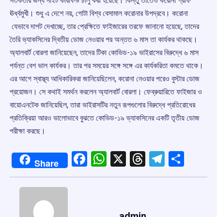
সতর্কতার জন্য নাইট কারফিউ চালু করা হয়েছে। কিন্তু তাতেও করোনা গ্রাফ
ঊর্ধ্বমুখী। শুধু এ দেশে নয়, গোটা বিশ্ব বেসামাল করোনার উপদ্রবে। করোনা
যেভাবে দাপট দেখাচ্ছে, তার প্রেক্ষিতে ফাইজারের তরফে জানানো হয়েছে, তাদের
তৈরি ভ্যাকসিনের দ্বিতীয় ডোজ নেওয়ার পর অন্তত ৬ মাস তা কার্যকর থাকছে।
অ্যালবার্ট বোরলা জানিয়েছেন, তাদের টিকা কোভিড-১৯ ভাইরাসের বিরুদ্ধে ৬ মাস
পর্যন্ত বেশ ভাল কার্যকর। তার পর সময়ের সঙ্গে সঙ্গে এর কার্যকরিতা কমতে থাকে।
এর আগে স্বাস্থ্য আধিকারিকরা জানিয়েছিলেন, করোনা নেওয়ার পরেও বুস্টার ডোজ
প্রয়োজন। সে কথাই সমর্থন করলেন অ্যালবার্ট বোরলা। ফেব্রুয়ারিতে ফাইজার ও
বায়োএনটেক জানিয়েছিল, তারা ভাইরাসটির নতুন রূপগুলোর বিরুদ্ধে প্রতিরোধের
প্রতিক্রিয়া আরও ভালোভাবে বুঝতে কোভিড-১৯ ভ্যাকসিনের একটি তৃতীয় ডোজ
পরীক্ষা করছে।
Facebook
WhatsApp
X
Threads
Telegr
Shar
Share
admin