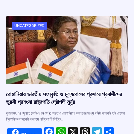
ce
at
e
e
ar
b
s
a
gr
e
o
A
d
a
o
p
s
m
UNCATEGORIZED
k
p
রোমানিয়ায় ভারতীয় সংস্কৃতি ও মূল্যবোধের প্রসারে প্রবাসীদের
ভূয়সী প্রশংসা রাষ্ট্রপতি দ্রৌপদী মুর্মুর
বুখারেস্ট, ২৫ জুলাই (আইএএনএস): ভারত ও রোমানিয়ার জনগণের মধ্যে ঘনিষ্ঠ সম্পর্কই দুই দেশের
দ্বিপাক্ষিক সম্পর্কের সবচেয়ে শক্তিশালী ভিত্তি…
F
W
X
T
T
S