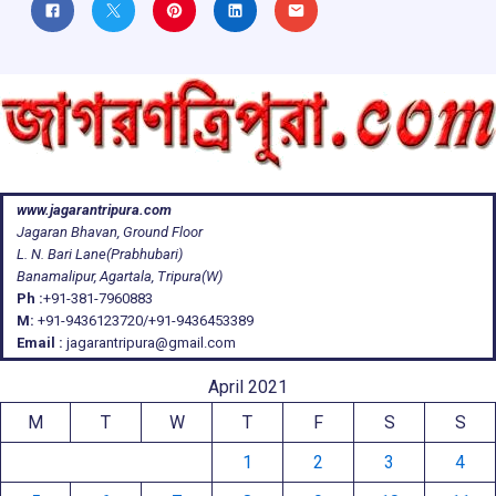
www.jagarantripura.com
Jagaran Bhavan, Ground Floor
L. N. Bari Lane(Prabhubari)
Banamalipur, Agartala, Tripura(W)
Ph :
+91-381-7960883
M:
+91-9436123720/+91-9436453389
Email :
jagarantripura@gmail.com
April 2021
M
T
W
T
F
S
S
1
2
3
4