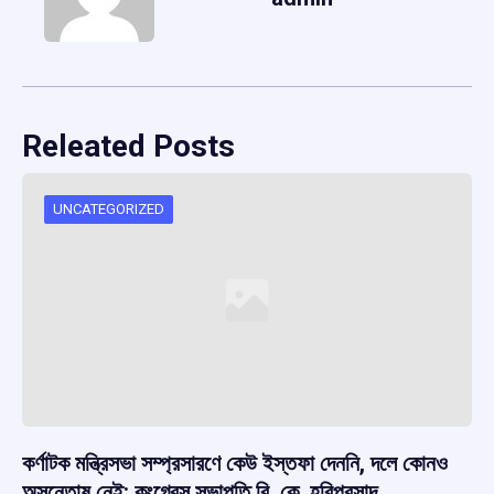
Releated Posts
UNCATEGORIZED
কর্ণাটক মন্ত্রিসভা সম্প্রসারণে কেউ ইস্তফা দেননি, দলে কোনও
অসন্তোষ নেই: কংগ্রেস সভাপতি বি. কে. হরিপ্রসাদ