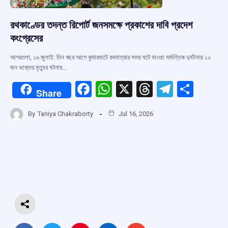
রথকাণ্ডের তদন্ত রিপোর্ট জনসমক্ষে প্রকাশের দাবি প্রদেশ
কংগ্রেসের
আগরতলা, ১৬ জুলাই: তিন বছর আগে কুমারঘাটে রথযাত্রার সময় ঘটে যাওয়া মর্মান্তিক দুর্ঘটনায় ১০
জন ভক্তের মৃত্যুর ঘটনায়…
F
W
X
T
T
S
Share
a
h
hr
el
h
By
Taniya Chakraborty
Jul 16, 2026
ce
at
e
e
ar
b
s
a
gr
e
o
A
d
a
o
p
s
m
k
p