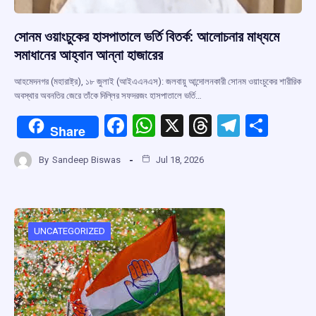
সোনম ওয়াংচুকের হাসপাতালে ভর্তি বিতর্ক: আলোচনার মাধ্যমে
সমাধানের আহ্বান আন্না হাজারের
আহমেদনগর (মহারাষ্ট্র), ১৮ জুলাই (আইএএনএস): জলবায়ু আন্দোলনকারী সোনম ওয়াংচুকের শারীরিক
অবস্থার অবনতির জেরে তাঁকে দিল্লির সফদরজং হাসপাতালে ভর্তি…
F
W
X
T
T
S
Share
a
h
hr
el
h
By
Sandeep Biswas
Jul 18, 2026
ce
at
e
e
ar
b
s
a
gr
e
o
A
d
a
o
p
s
m
UNCATEGORIZED
k
p