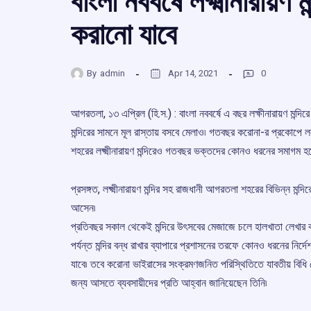
বাংলা নববর্ষে লক্ষ্মীনারায়ণ 
করানো যাবে
By
admin
Apr 14, 2021
0
আগরতলা, ১৩ এপ্রিল (হি.স.) : বাংলা নববর্ষে এ বছর লক্ষীনারায়ণ মন্দিরে
মন্দিরের সামনে মূল রাস্তায় বসবে মেলাও৷ গতবছর করোনা-র প্রকোপে ল
শহরের লক্ষ্মীনারায়ণ মন্দিরেও গতবছর ভক্তদের কোনও ধরনের সমাগম হত
প্রসঙ্গত, লক্ষ্মীনারায়ণ মন্দির সহ রাজধানী আগরতলা শহরের বিভিন্ন মন্দি
আসেন৷
প্রতিবছর সকাল থেকেই মন্দিরে উৎসবের মেজাজে চলে হালখাতা লেখার কাজ৷ ম
পর্যন্ত মন্দির বন্ধ রাখার ব্যাপারে প্রশাসনের তরফে কোনও ধরনের নির্দে
যাবে৷ তবে করোনা ভাইরাসের সংক্রমণজনিত পরিস্থিতিতে যাবতীয় বিধি মে
জন্য আসতে ব্যবসায়ীদের প্রতি আহ্বান জানিয়েছেন তিনি৷