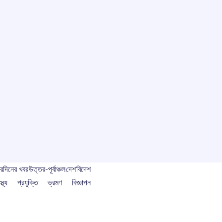
বর
দিনের খবর
উত্তর-পূর্বাঞ্চল
দেশ
বিদেশ
স্থ্য
প্রযুক্তি
ভ্রমণ
বিজ্ঞাপন