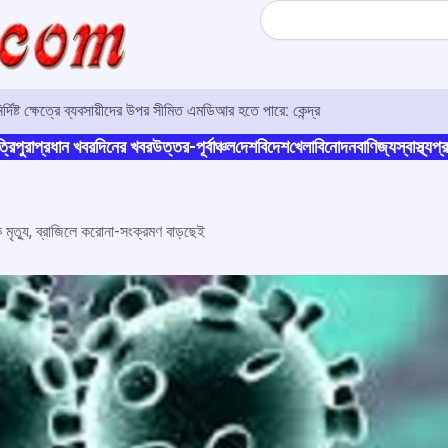
Search
িষ্ট ক্ষেত্রে ব্যবসায়ীদের উপর সীমিত এমডিআর হতে পারে: কেন্দ্র
্রিপুরা
প্রধান খবর
দিনের খবর
উত্তর-পূর্বাঞ্চল
দেশ
বিদেশ
খেলা
বিনোদন
বাণিজ্য
স্বাস্থ্য
প্র
মৃত্যু, ব্রাজিলে করোনা-সংক্রমণ বাড়ছেই