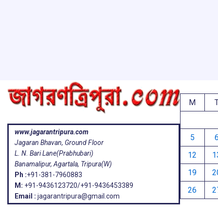
ar
o
A
d
a
e
o
p
s
k
p
M
www.jagarantripura.com
5
Jagaran Bhavan, Ground Floor
L. N. Bari Lane(Prabhubari)
12
1
Banamalipur, Agartala, Tripura(W)
19
2
Ph :
+91-381-7960883
M:
+91-9436123720/+91-9436453389
26
2
Email :
jagarantripura@gmail.com