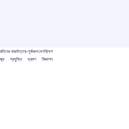
বর
দিনের খবর
উত্তর-পূর্বাঞ্চল
দেশ
বিদেশ
স্থ্য
প্রযুক্তি
ভ্রমণ
বিজ্ঞাপন