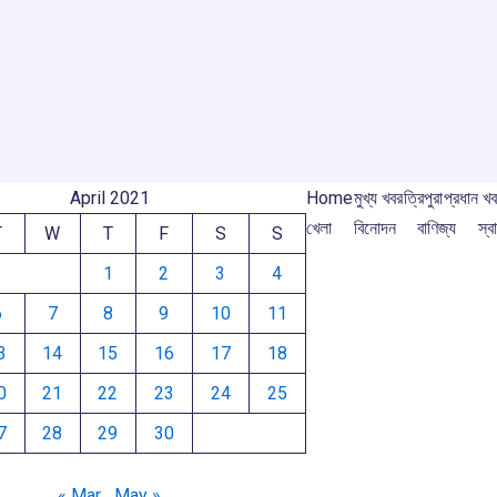
o
A
d
a
e
o
p
s
m
m
k
p
April 2021
Home
মুখ্য খবর
ত্রিপুরা
প্রধান খ
খেলা
বিনোদন
বাণিজ্য
স্বা
T
W
T
F
S
S
1
2
3
4
6
7
8
9
10
11
3
14
15
16
17
18
0
21
22
23
24
25
7
28
29
30
« Mar
May »