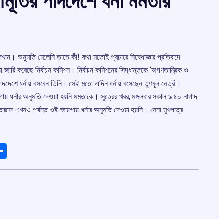
মূর্তির পাদদেশে ধর্না মমতার
 দেখান। অনুমতি মেলেনি তাতে কী! কথা মতোই প্রচারে নিষেধাজ্ঞার প্রতিবাদে
ঞা জারি করেছে নির্বাচন কমিশন। নির্বাচন কমিশনের সিদ্ধান্তকে ‘অগণতান্ত্রিক ও
পাদদেশে ধর্নায় বসবেন তিনি। সেই মতো এদিন ধর্নায় বসেছেন তৃণমূল নেত্রী।
ায় ধর্নার অনুমতি দেওয়া হয়নি মমতাকে। সূত্রের খবর, মঙ্গলবার সকাল ৯.৪০ নাগাদ
তরফে এখনও পর্যন্ত ওই জায়গায় ধর্নার অনুমতি দেওয়া হয়নি। সেনা মুখপাত্র
ads
elegram
Share