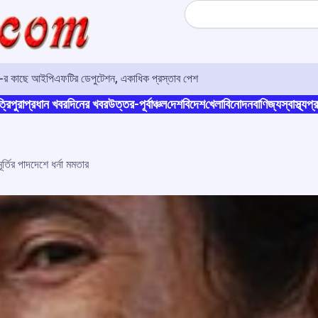
Search
ও-র কাছে আইপিএফটির ডেপুটেশন, একাধিক প্রস্তাব পেশ
্রিপুরা
প্রধান খবর
দিনের খবর
উত্তর-পূর্বাঞ্চল
দেশ
বিদেশ
খেলা
বিনোদন
বাণিজ্য
স্বাস্থ্য
প্র
র্তির পাদদেশে ধর্না মমতার