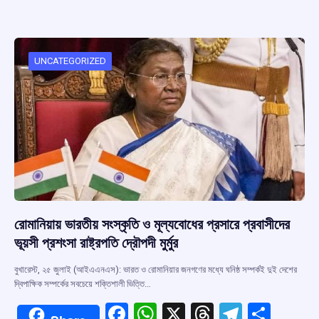
ce
at
e
e
ar
b
s
a
gr
e
o
A
d
a
o
p
s
m
UNCATEGORIZED
k
p
রোমানিয়ায় ভারতীয় সংস্কৃতি ও মূল্যবোধের প্রসারে প্রবাসীদের
ভূয়সী প্রশংসা রাষ্ট্রপতি দ্রৌপদী মুর্মুর
বুখারেস্ট, ২৫ জুলাই (আইএএনএস): ভারত ও রোমানিয়ার জনগণের মধ্যে ঘনিষ্ঠ সম্পর্কই দুই দেশের
দ্বিপাক্ষিক সম্পর্কের সবচেয়ে শক্তিশালী ভিত্তি…
F
W
X
T
T
S