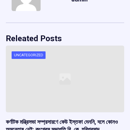
Releated Posts
UNCATEGORIZED
কর্ণাটক মন্ত্রিসভা সম্প্রসারণে কেউ ইস্তফা দেননি, দলে কোনও
অসন্তোষ নেই: কংগ্রেস সভাপতি বি. কে. হরিপ্রসাদ