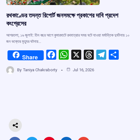
রথকাণ্ডের তদন্ত রিপোর্ট জনসমক্ষে প্রকাশের দাবি প্রদেশ
কংগ্রেসের
আগরতলা, ১৬ জুলাই: তিন বছর আগে কুমারঘাটে রথযাত্রার সময় ঘটে যাওয়া মর্মান্তিক দুর্ঘটনায় ১০
জন ভক্তের মৃত্যুর ঘটনায়…
F
W
X
T
T
S
Share
a
h
hr
el
h
By
Taniya Chakraborty
Jul 16, 2026
ce
at
e
e
ar
b
s
a
gr
e
o
A
d
a
o
p
s
m
k
p