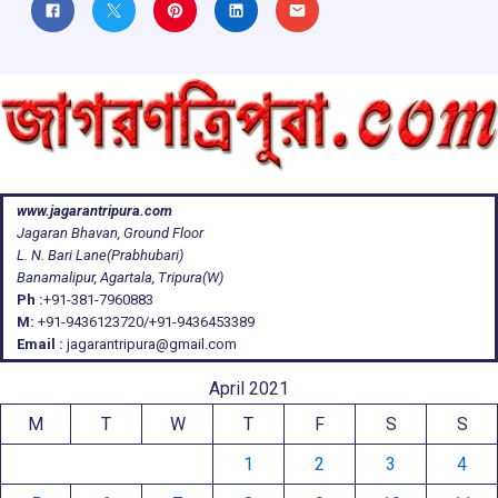
www.jagarantripura.com
Jagaran Bhavan, Ground Floor
L. N. Bari Lane(Prabhubari)
Banamalipur, Agartala, Tripura(W)
Ph :
+91-381-7960883
M:
+91-9436123720/+91-9436453389
Email :
jagarantripura@gmail.com
April 2021
M
T
W
T
F
S
S
1
2
3
4