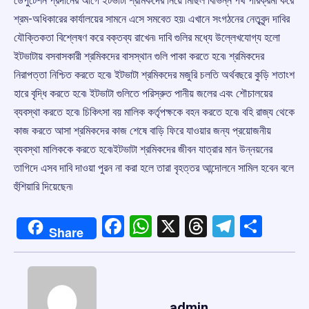
ডেপুটেশন প্রদানের আগে ইটভাটা শ্রমিকদের নিয়ে মিছিল বিভিন্ন পথ পরিক্রমা করে
শ্রম-অধিকারের কার্যালয়ের সামনে এসে সমবেত হয়৷ এখানে সংগঠনের নেতৃবৃন্দ দাবির
যৌক্তিকতা বিশ্লেষণ করে বক্তব্য রাখেন৷ দাবি গুলির মধ্যে উল্লেখযোগ্য হলো
ইটভাটায় বসবাসকারী শ্রমিকদের বাসস্থান গুলি পাকা করতে হবে৷ শ্রমিকদের
নিরাপত্তা নিশ্চিত করতে হবে৷ ইটভাটা শ্রমিকদের মজুরি চলতি অর্থবছরে কুড়ি শতাংশ
হারে বৃদ্ধি করতে হবে৷ ইটভাটা গুলিতে পরিস্রুত পানীয় জলের এবং শৌচালয়ের
ব্যবস্থা করতে হবে৷ চিকিৎসা বয় মালিক কর্তৃপক্ষকে বহন করতে হবে৷ বহি রাজ্য থেকে
কাজ করতে আসা শ্রমিকদের কাজ শেষে বাড়ি ফিরে যাওয়ার জন্য প্রয়োজনীয়
ব্যবস্থা মালিককে করতে হবে৷ইটভাটা শ্রমিকদের জীবন যাত্রার মান উন্নয়নের
তাগিদে এসব দাবি দাওয়া পুরন না করা হলে তারা বৃহত্তর আন্দোলনে সামিল হবেন বলে
হুঁশিয়ারি দিয়েছেন৷
Facebook
WhatsApp
X
Threads
Telegr
Shar
Share
admin