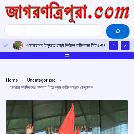
Skip
to
content
Search
এসআইআর ইস্যুতে রাজ্য নির্বাচন কমিশনের সিইও-র কাছে আইপিএফটির ড
Home
Uncategorized
ইটভাট্টা শ্রমিকদের সমস্যা নিয়ে শ্রম কমিশনারকে ডেপুটেশন