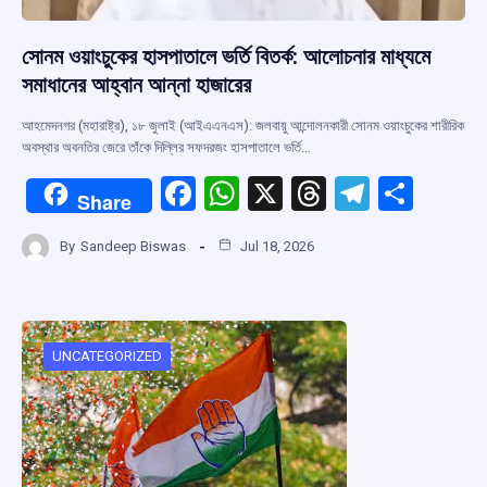
সোনম ওয়াংচুকের হাসপাতালে ভর্তি বিতর্ক: আলোচনার মাধ্যমে
সমাধানের আহ্বান আন্না হাজারের
আহমেদনগর (মহারাষ্ট্র), ১৮ জুলাই (আইএএনএস): জলবায়ু আন্দোলনকারী সোনম ওয়াংচুকের শারীরিক
অবস্থার অবনতির জেরে তাঁকে দিল্লির সফদরজং হাসপাতালে ভর্তি…
F
W
X
T
T
S
Share
a
h
hr
el
h
By
Sandeep Biswas
Jul 18, 2026
ce
at
e
e
ar
b
s
a
gr
e
o
A
d
a
o
p
s
m
UNCATEGORIZED
k
p