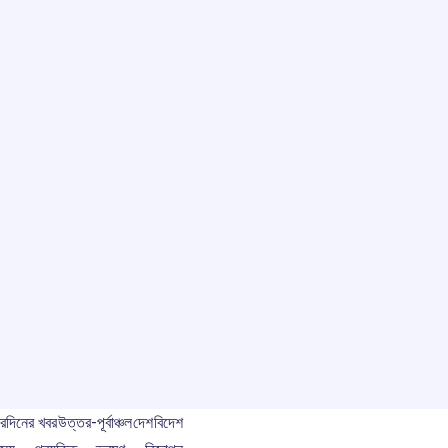
বর
দিনের খবর
উত্তর-পূর্বাঞ্চল
দেশ
বিদেশ