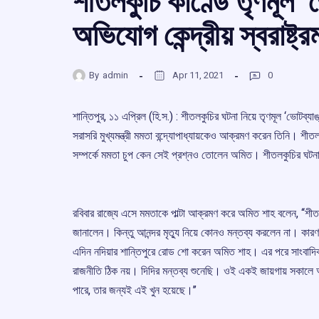
শীতলকুচি কাণ্ডে তৃণমূল ‘
অভিযোগ কেন্দ্রীয় স্বরাষ্ট্
By
admin
Apr 11, 2021
0
শান্তিপুর, ১১ এপ্রিল (হি.স.) : শীতলকুচির ঘটনা নিয়ে তৃণমূল ‘ভোটব্যা
সরাসরি মুখ্যমন্ত্রী মমতা বন্দ্যোপাধ্যায়কেও আক্রমণ করেন তিনি। শীতল
সম্পর্কে মমতা চুপ কেন সেই প্রশ্নও তোলেন অমিত। শীতলকুচির ঘটনা নিয়ে
রবিবার রাজ্যে এসে মমতাকে পাল্টা আক্রমণ করে অমিত শাহ বলেন, ‘‘শী
জানালেন। কিন্তু আনন্দর মৃত্যু নিয়ে কোনও মন্তব্য করলেন না। কারণ,
এদিন নদিয়ার শান্তিপুরে রোড শো করেন অমিত শাহ। এর পরে সাংবাদিক 
রাজনীতি ঠিক নয়। দিদির মন্তব্য শুনেছি। ওই একই জায়গায় সকালে আ
পারে, তার জন্যই এই খুন হয়েছে।’’