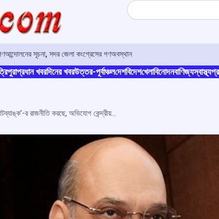
Search
 গণআন্দোলনের সূচনা, সদর জেলা কংগ্রেসের গণঅবস্থান
্রিপুরা
প্রধান খবর
দিনের খবর
উত্তর-পূর্বাঞ্চল
দেশ
বিদেশ
খেলা
বিনোদন
বাণিজ্য
স্বাস্থ্য
প্র
শীতলকুচি কাণ্ডে তৃণমূল ‘ভোটব্যাঙ্ক’-র রাজনীতি করছে, অভিযোগ কেন্দ্রীয় স্বরাষ্ট্রমন্ত্রী অমিত শাহ-র