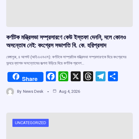
কর্ণাটক মন্ত্রিসভা সম্প্রসারণে কেউ ইস্তফা দেননি, দলে কোনও
অসন্তোষ নেই: কংগ্রেস সভাপতি বি. কে. হরিপ্রসাদ
বেঙ্গালুরু, ৪ আগস্ট (আইএএনএস): কর্ণাটকে সাম্প্রতিক মন্ত্রিসভা সম্প্রসারণকে ঘিরে কংগ্রেসের
অন্দরে ব্যাপক অসন্তোষের জল্পনা উড়িয়ে দিয়ে কর্ণাটক প্রদেশ…
F
W
X
T
T
S
Share
a
h
hr
el
h
By
News Desk
Aug 4, 2026
ce
at
e
e
ar
b
s
a
gr
e
o
A
d
a
o
p
s
m
UNCATEGORIZED
k
p