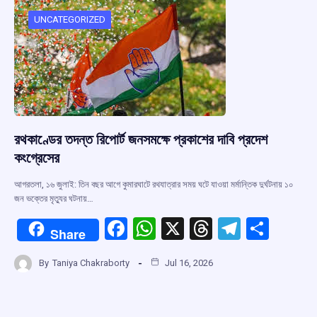
o
A
d
a
o
p
s
m
UNCATEGORIZED
k
p
রথকাণ্ডের তদন্ত রিপোর্ট জনসমক্ষে প্রকাশের দাবি প্রদেশ
কংগ্রেসের
আগরতলা, ১৬ জুলাই: তিন বছর আগে কুমারঘাটে রথযাত্রার সময় ঘটে যাওয়া মর্মান্তিক দুর্ঘটনায় ১০
জন ভক্তের মৃত্যুর ঘটনায়…
F
W
X
T
T
S
Share
a
h
hr
el
h
By
Taniya Chakraborty
Jul 16, 2026
ce
at
e
e
ar
b
s
a
gr
e