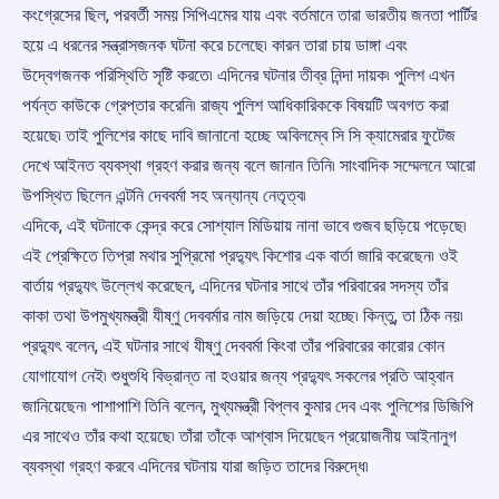
কংগ্রেসের ছিল, পরবর্তী সময় সিপিএমের যায় এবং বর্তমানে তারা ভারতীয় জনতা পার্টির
হয়ে এ ধরনের সন্ত্রাসজনক ঘটনা করে চলেছে৷ কারন তারা চায় ডাঙ্গা এবং
উদ্বেগজনক পরিস্থিতি সৃষ্টি করতে৷ এদিনের ঘটনার তীব্র নিন্দা দায়ক৷ পুলিশ এখন
পর্যন্ত কাউকে গ্রেপ্তার করেনি৷ রাজ্য পুলিশ আধিকারিককে বিষয়টি অবগত করা
হয়েছে৷ তাই পুলিশের কাছে দাবি জানানো হচ্ছে অবিলম্বে সি সি ক্যামেরার ফুটেজ
দেখে আইনত ব্যবস্থা গ্রহণ করার জন্য বলে জানান তিনি৷ সাংবাদিক সম্মেলনে আরো
উপস্থিত ছিলেন এন্টনি দেববর্মা সহ অন্যান্য নেতৃত্ব৷
এদিকে, এই ঘটনাকে কেন্দ্র করে সোশ্যাল মিডিয়ায় নানা ভাবে গুজব ছড়িয়ে পড়েছে৷
এই প্রেক্ষিতে তিপ্রা মথার সুপ্রিমো প্রদ্যুৎ কিশোর এক বার্তা জারি করেছেন৷ ওই
বার্তায় প্রদ্যুৎ উল্লেখ করেছেন, এদিনের ঘটনার সাথে তাঁর পরিবারের সদস্য তাঁর
কাকা তথা উপমুখ্যমন্ত্রী যীষ্ণু দেববর্মার নাম জড়িয়ে দেয়া হচ্ছে৷ কিন্তু, তা ঠিক নয়৷
প্রদ্যুৎ বলেন, এই ঘটনার সাথে যীষ্ণু দেববর্মা কিংবা তাঁর পরিবারের কারোর কোন
যোগাযোগ নেই৷ শুধুশুধি বিভ্রান্ত না হওয়ার জন্য প্রদ্যুৎ সকলের প্রতি আহ্বান
জানিয়েছেন৷ পাশাপাশি তিনি বলেন, মুখ্যমন্ত্রী বিপ্লব কুমার দেব এবং পুলিশের ডিজিপি
এর সাথেও তাঁর কথা হয়েছে৷ তাঁরা তাঁকে আশ্বাস দিয়েছেন প্রয়োজনীয় আইনানুগ
ব্যবস্থা গ্রহণ করবে এদিনের ঘটনায় যারা জড়িত তাদের বিরুদ্ধে৷