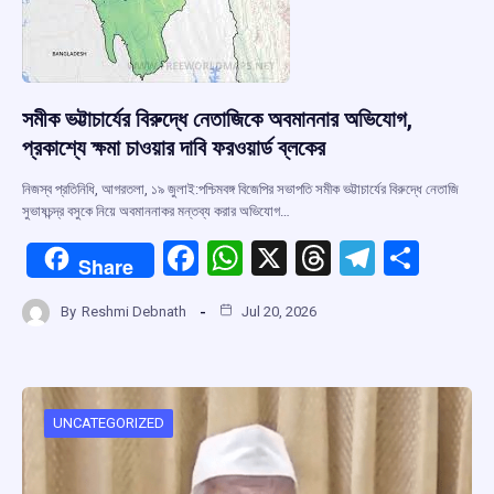
সমীক ভট্টাচার্যের বিরুদ্ধে নেতাজিকে অবমাননার অভিযোগ,
প্রকাশ্যে ক্ষমা চাওয়ার দাবি ফরওয়ার্ড ব্লকের
নিজস্ব প্রতিনিধি, আগরতলা, ১৯ জুলাই:পশ্চিমবঙ্গ বিজেপির সভাপতি সমীক ভট্টাচার্যের বিরুদ্ধে নেতাজি
সুভাষচন্দ্র বসুকে নিয়ে অবমাননাকর মন্তব্য করার অভিযোগ…
F
W
X
T
T
S
Share
a
h
hr
el
h
By
Reshmi Debnath
Jul 20, 2026
ce
at
e
e
ar
b
s
a
gr
e
o
A
d
a
o
p
s
m
UNCATEGORIZED
k
p