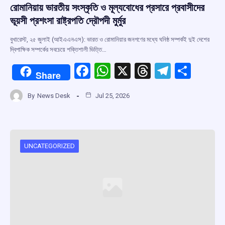
রোমানিয়ায় ভারতীয় সংস্কৃতি ও মূল্যবোধের প্রসারে প্রবাসীদের
ভূয়সী প্রশংসা রাষ্ট্রপতি দ্রৌপদী মুর্মুর
বুখারেস্ট, ২৫ জুলাই (আইএএনএস): ভারত ও রোমানিয়ার জনগণের মধ্যে ঘনিষ্ঠ সম্পর্কই দুই দেশের
দ্বিপাক্ষিক সম্পর্কের সবচেয়ে শক্তিশালী ভিত্তি…
F
W
X
T
T
S
Share
a
h
hr
el
h
By
News Desk
Jul 25, 2026
ce
at
e
e
ar
b
s
a
gr
e
o
A
d
a
o
p
s
m
UNCATEGORIZED
k
p