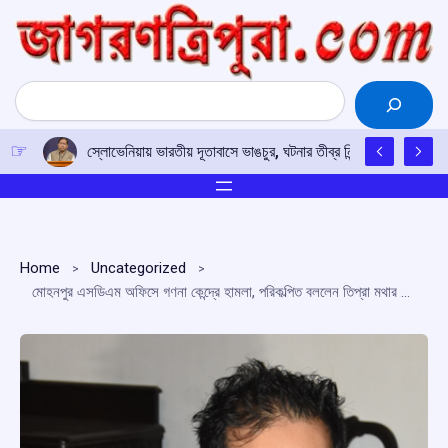
Skip
to
content
Search
স্লোভেনিয়ায় ভারতীয় দূতাবাসে ভাঙচুর, ঘটনার তীব্র নিন্দা নয়াদিল্লির; দোষ
Home
Uncategorized
মোহনপুর এসডিএম অফিসে গণনা কেন্দ্রে হামলা, পরিকল্পিত বললেন তিপ্রা মথার সুপ্রিমো প্রদ্যুৎ