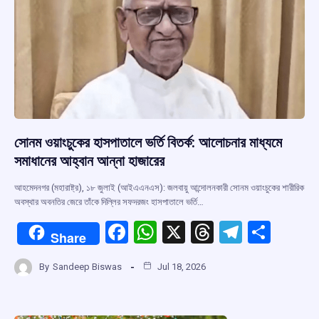
সোনম ওয়াংচুকের হাসপাতালে ভর্তি বিতর্ক: আলোচনার মাধ্যমে
সমাধানের আহ্বান আন্না হাজারের
আহমেদনগর (মহারাষ্ট্র), ১৮ জুলাই (আইএএনএস): জলবায়ু আন্দোলনকারী সোনম ওয়াংচুকের শারীরিক
অবস্থার অবনতির জেরে তাঁকে দিল্লির সফদরজং হাসপাতালে ভর্তি…
F
W
X
T
T
S
Share
a
h
hr
el
h
By
Sandeep Biswas
Jul 18, 2026
ce
at
e
e
ar
b
s
a
gr
e