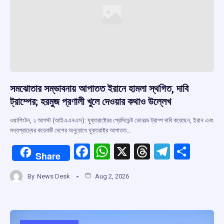
সমঝোতার সম্ভাবনায় আপাতত ইরানে হামলা স্থগিত, দাবি
ট্রাম্পের; হরমুজ প্রণালী খুলে দেওয়ার কথাও উল্লেখ
ওয়াশিংটন, ২ আগস্ট (আইএএনএস): যুক্তরাষ্ট্রের প্রেসিডেন্ট ডোনাল্ড ট্রাম্প দাবি করেছেন, ইরান এবং
মধ্যপ্রাচ্যের কয়েকটি দেশের অনুরোধে যুক্তরাষ্ট্র আপাতত…
F
W
X
T
T
S
Share
a
h
hr
el
h
By
News Desk
Aug 2, 2026
ce
at
e
e
ar
b
s
a
gr
e
o
A
d
a