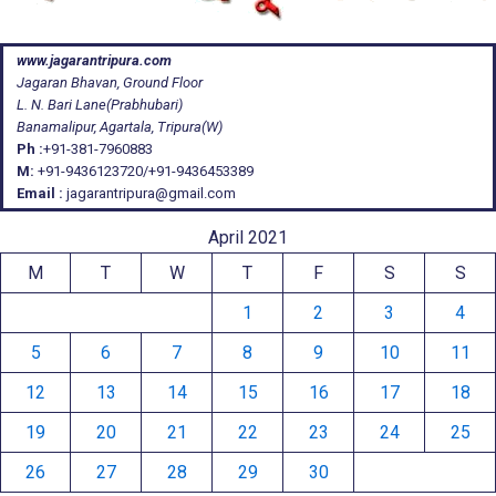
www.jagarantripura.com
Jagaran Bhavan, Ground Floor
L. N. Bari Lane(Prabhubari)
Banamalipur, Agartala, Tripura(W)
Ph :
+91-381-7960883
M:
+91-9436123720/+91-9436453389
Email :
jagarantripura@gmail.com
April 2021
M
T
W
T
F
S
S
1
2
3
4
5
6
7
8
9
10
11
12
13
14
15
16
17
18
19
20
21
22
23
24
25
26
27
28
29
30