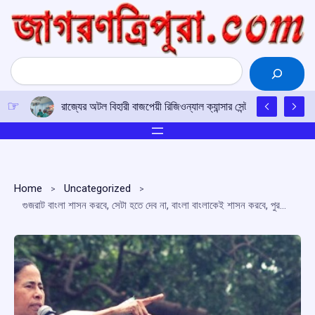
Skip
to
content
Search
রাজ্যের অটল বিহারী বাজপেয়ী রিজিওন্যাল ক্যান্সার সেন্টারে উত্তর-পূর্ব
Home
Uncategorized
গুজরাট বাংলা শাসন করবে, সেটা হতে দেব না, বাংলা বাংলাকেই শাসন করবে, পুরশুড়ার জনসভায় বার্তা মমতা বন্দ্যোপাধ্যায়ের