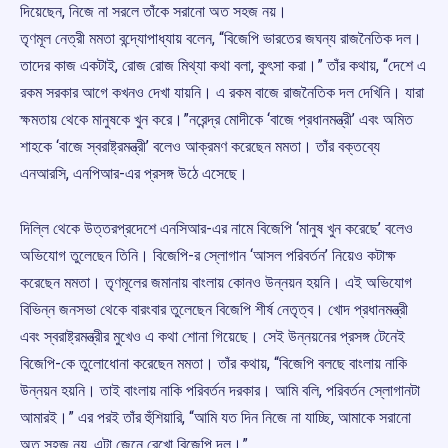
দিয়েছেন, নিজে না সরলে তাঁকে সরানো অত সহজ নয়।
তৃণমূল নেত্রী মমতা বন্দ্যোপাধ্যায় বলেন, “বিজেপি ভারতের জঘন্য রাজনৈতিক দল।
তাদের কাজ একটাই, রোজ রোজ মিথ্যা কথা বলা, কুৎসা করা।” তাঁর কথায়, “দেশে এ
রকম সরকার আগে কখনও দেখা যায়নি। এ রকম বাজে রাজনৈতিক দল দেখিনি। যারা
ক্ষমতায় থেকে মানুষকে খুন করে।”নরেন্দ্র মোদীকে ‘বাজে প্রধানমন্ত্রী’ এবং অমিত
শাহকে ‘বাজে স্বরাষ্ট্রমন্ত্রী’ বলেও আক্রমণ করেছেন মমতা। তাঁর বক্তব্যে
এনআরসি, এনপিআর-এর প্রসঙ্গ উঠে এসেছে।
দিল্লি থেকে উত্তরপ্রদেশে এনসিআর-এর নামে বিজেপি ‘মানুষ খুন করেছে’ বলেও
অভিযোগ তুলেছেন তিনি। বিজেপি-র স্লোগান ‘আসল পরিবর্তন’ নিয়েও কটাক্ষ
করেছেন মমতা। তৃণমূলের জমানায় বাংলায় কোনও উন্নয়ন হয়নি। এই অভিযোগ
বিভিন্ন জনসভা থেকে বারংবার তুলেছেন বিজেপি শীর্ষ নেতৃত্ব। খোদ প্রধানমন্ত্রী
এবং স্বরাষ্ট্রমন্ত্রীর মুখেও এ কথা শোনা গিয়েছে। সেই উন্নয়নের প্রসঙ্গ টেনেই
বিজেপি-কে তুলোধোনা করেছেন মমতা। তাঁর কথায়, “বিজেপি বলছে বাংলায় নাকি
উন্নয়ন হয়নি। তাই বাংলায় নাকি পরিবর্তন দরকার। আমি বলি, পরিবর্তন স্লোগানটা
আমারই।” এর পরই তাঁর হুঁশিয়ারি, “আমি যত দিন নিজে না যাচ্ছি, আমাকে সরানো
অত সহজ নয়, এটা জেনে রেখো বিজেপি দল।”