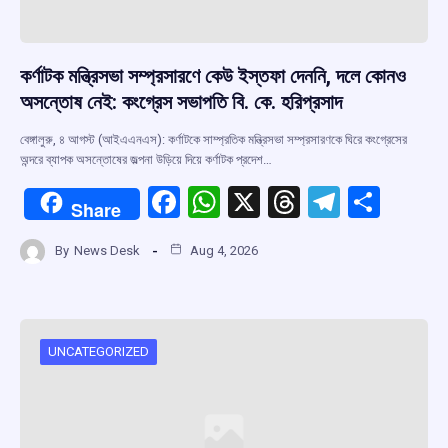
কর্ণাটক মন্ত্রিসভা সম্প্রসারণে কেউ ইস্তফা দেননি, দলে কোনও
অসন্তোষ নেই: কংগ্রেস সভাপতি বি. কে. হরিপ্রসাদ
বেঙ্গালুরু, ৪ আগস্ট (আইএএনএস): কর্ণাটকে সাম্প্রতিক মন্ত্রিসভা সম্প্রসারণকে ঘিরে কংগ্রেসের
অন্দরে ব্যাপক অসন্তোষের জল্পনা উড়িয়ে দিয়ে কর্ণাটক প্রদেশ…
F
W
X
T
T
S
Share
a
h
hr
el
h
By
News Desk
Aug 4, 2026
ce
at
e
e
ar
b
s
a
gr
e
o
A
d
a
o
p
s
m
UNCATEGORIZED
k
p