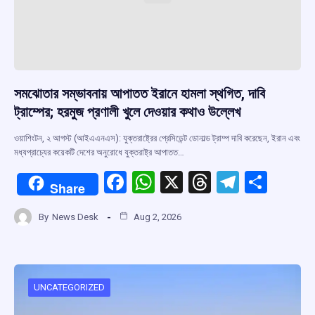
সমঝোতার সম্ভাবনায় আপাতত ইরানে হামলা স্থগিত, দাবি
ট্রাম্পের; হরমুজ প্রণালী খুলে দেওয়ার কথাও উল্লেখ
ওয়াশিংটন, ২ আগস্ট (আইএএনএস): যুক্তরাষ্ট্রের প্রেসিডেন্ট ডোনাল্ড ট্রাম্প দাবি করেছেন, ইরান এবং
মধ্যপ্রাচ্যের কয়েকটি দেশের অনুরোধে যুক্তরাষ্ট্র আপাতত…
F
W
X
T
T
S
Share
a
h
hr
el
h
By
News Desk
Aug 2, 2026
ce
at
e
e
ar
b
s
a
gr
e
o
A
d
a
o
p
s
m
UNCATEGORIZED