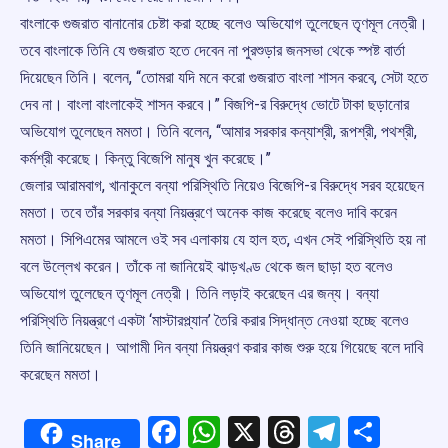
বাংলাকে গুজরাত বানানোর চেষ্টা করা হচ্ছে বলেও অভিযোগ তুলেছেন তৃণমূল নেত্রী।
তবে বাংলাকে তিনি যে গুজরাত হতে দেবেন না পুরশুড়ার জনসভা থেকে স্পষ্ট বার্তা
দিয়েছেন তিনি। বলেন, “তোমরা যদি মনে করো গুজরাত বাংলা শাসন করবে, সেটা হতে
দেব না। বাংলা বাংলাকেই শাসন করবে।” বিজপি-র বিরুদ্ধে ভোটে টাকা ছড়ানোর
অভিযোগ তুলেছেন মমতা। তিনি বলেন, ‘‘আমার সরকার কন্যাশ্রী, রূপশ্রী, পথশ্রী,
কর্মশ্রী করেছে। কিন্তু বিজেপি মানুষ খুন করেছে।’’
জেলার আরামবাগ, খানাকুলে বন্যা পরিস্থিতি নিয়েও বিজেপি-র বিরুদ্ধে সরব হয়েছেন
মমতা। তবে তাঁর সরকার বন্যা নিয়ন্ত্রণে অনেক কাজ করেছে বলেও দাবি করেন
মমতা। সিপিএমের আমলে ওই সব এলাকায় যে হাল হত, এখন সেই পরিস্থিতি হয় না
বলে উল্লেখ করেন। তাঁকে না জানিয়েই ঝাড়খণ্ড থেকে জল ছাড়া হত বলেও
অভিযোগ তুলেছেন তৃণমূল নেত্রী। তিনি লড়াই করেছেন এর জন্য। বন্যা
পরিস্থিতি নিয়ন্ত্রণে একটা ‘মাস্টারপ্ল্যান’ তৈরি করার সিদ্ধান্ত নেওয়া হচ্ছে বলেও
তিনি জানিয়েছেন। আগামী দিন বন্যা নিয়ন্ত্রণ করার কাজ শুরু হয়ে গিয়েছে বলে দাবি
করেছেন মমতা।
Facebook
WhatsApp
X
Threads
Telegr
Shar
Share