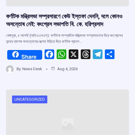
কর্ণাটক মন্ত্রিসভা সম্প্রসারণে কেউ ইস্তফা দেননি, দলে কোনও
অসন্তোষ নেই: কংগ্রেস সভাপতি বি. কে. হরিপ্রসাদ
বেঙ্গালুরু, ৪ আগস্ট (আইএএনএস): কর্ণাটকে সাম্প্রতিক মন্ত্রিসভা সম্প্রসারণকে ঘিরে কংগ্রেসের
অন্দরে ব্যাপক অসন্তোষের জল্পনা উড়িয়ে দিয়ে কর্ণাটক প্রদেশ…
F
W
X
T
T
S
Share
a
h
hr
el
h
By
News Desk
Aug 4, 2026
ce
at
e
e
ar
b
s
a
gr
e
o
A
d
a
o
p
s
m
UNCATEGORIZED
k
p