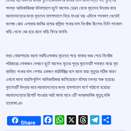
দেওয়া হয় ধর্মনগর থানার পুলিশকে৷ধর্মনগর থানার ওসি মিলন দত্ত সহ পুলিশের
পদস্থ আধিকারিকরা ঘটনাস্থলে ছুটে আসেন৷ ড্রেন থেকে মৃতদেহ উদ্ধার করে
ময়নাতদন্তের জন্য মৃতদেহ হাসপাতালে নিয়ে যাওয়া হয়৷ এদিকে গতকাল থেকেই
কলেজ রোড এলাকার জামির হালার বাসিন্দা শংকর দাস নিখোঁজ ছিলেন৷ তিনি গতকাল
বাড়ি থেকে বের হয়ে রাতে বাড়ি ফিরে যাননি৷
মধ্য নোয়াপাড়ায় বড়দা সরনীএলাকায় মৃতদেহ পড়ে থাকার খবর পেয়ে নিখোঁজ
পরিবারের লোকজন সেখানে ছুটে আসেন৷ মৃতের পুত্র মৃতদেহটি শনাক্ত করে৷ মৃত
ব্যক্তি শংকর দাস পেশায় একজন কাঠমিস্ত্রি বলে জানা যায়৷ মৃত্যুর সঠিক কারণ
এখনো জানা যায়নি৷পুলিশ আধিকারিকরা জানিয়েছেন ঘটনার তদন্ত শুরু হয়েছে৷
মৃতদেহটি উদ্ধার করে ময়নাতদন্তের জন্য হাসপাতাল মর্গে পাঠানো হয়েছে৷
ময়নাতদন্তের রিপোর্ট পাওয়ার পরই জানা যাবে এটি অস্বাভাবিক মৃত্যু,নাকি
হত্যাকাণ্ড৷
Facebook
WhatsApp
X
Threads
Telegr
Shar
Share