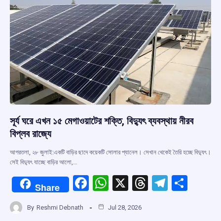
সূর্য ঘরে এখন ১৫ মেগাওয়াটের শক্তি, বিদ্যুৎ ব্যবস্থায় নীরব
বিপ্লব রাজ্যে
আগরতলা, ২৮ জুলাই:একটি বাড়ির ছাদে কয়েকটি সোলার প্যানেল। সেখান থেকেই তৈরি হচ্ছে বিদ্যুৎ।
সেই বিদ্যুৎ যাচ্ছে বাড়ির আলো,…
F
W
X
T
T
S
Share
a
h
hr
el
h
By
Reshmi Debnath
Jul 28, 2026
ce
at
e
e
ar