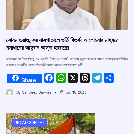
সোনম ওয়াংচুকের হাসপাতালে ভর্তি বিতর্ক: আলোচনার মাধ্যমে
সমাধানের আহ্বান আন্না হাজারের
আহমেদনগর (মহারাষ্ট্র), ১৮ জুলাই (আইএএনএস): জলবায়ু আন্দোলনকারী সোনম ওয়াংচুকের শারীরিক
অবস্থার অবনতির জেরে তাঁকে দিল্লির সফদরজং হাসপাতালে ভর্তি…
F
W
X
T
T
S
Share
a
h
hr
el
h
By
Sandeep Biswas
Jul 18, 2026
ce
at
e
e
ar
b
s
a
gr
e
o
A
d
a
o
p
s
m
UNCATEGORIZED