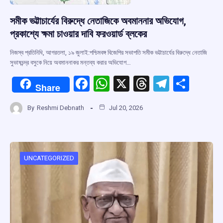
সমীক ভট্টাচার্যের বিরুদ্ধে নেতাজিকে অবমাননার অভিযোগ,
প্রকাশ্যে ক্ষমা চাওয়ার দাবি ফরওয়ার্ড ব্লকের
নিজস্ব প্রতিনিধি, আগরতলা, ১৯ জুলাই:পশ্চিমবঙ্গ বিজেপির সভাপতি সমীক ভট্টাচার্যের বিরুদ্ধে নেতাজি
সুভাষচন্দ্র বসুকে নিয়ে অবমাননাকর মন্তব্য করার অভিযোগ…
F
W
X
T
T
S
Share
a
h
hr
el
h
By
Reshmi Debnath
Jul 20, 2026
ce
at
e
e
ar
b
s
a
gr
e
o
A
d
a
o
p
s
m
UNCATEGORIZED
k
p