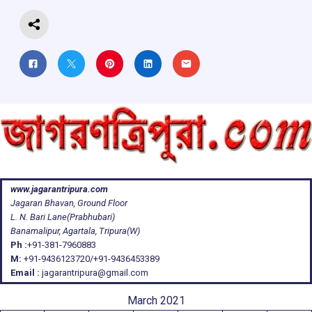
k
p
www.jagarantripura.com
Jagaran Bhavan, Ground Floor
L. N. Bari Lane(Prabhubari)
Banamalipur, Agartala, Tripura(W)
Ph :
+91-381-7960883
M:
+91-9436123720/+91-9436453389
Email :
jagarantripura@gmail.com
March 2021