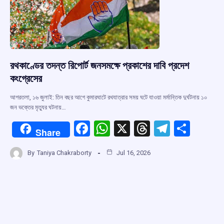
k
p
রথকাণ্ডের তদন্ত রিপোর্ট জনসমক্ষে প্রকাশের দাবি প্রদেশ
কংগ্রেসের
আগরতলা, ১৬ জুলাই: তিন বছর আগে কুমারঘাটে রথযাত্রার সময় ঘটে যাওয়া মর্মান্তিক দুর্ঘটনায় ১০
জন ভক্তের মৃত্যুর ঘটনায়…
F
W
X
T
T
S
Share
a
h
hr
el
h
By
Taniya Chakraborty
Jul 16, 2026
ce
at
e
e
ar
b
s
a
gr
e
o
A
d
a
o
p
s
m