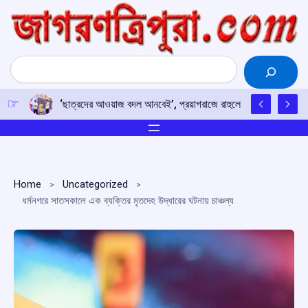
Skip
to
content
Search
‘ছাত্রদের আওয়াজ বদল আনবেই’, প্রয়াগরাজে রাহুলের হুঙ্কার
Home
Uncategorized
ধর্মনগরে সাতসকালে এক ব্যক্তির মৃতদেহ উদ্ধারের ঘটনায় চাঞ্চল্য