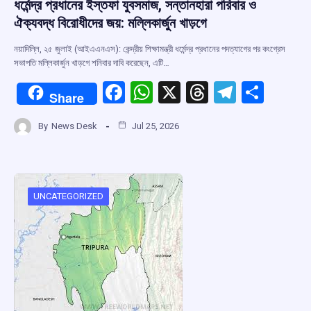
ধর্মেন্দ্র প্রধানের ইস্তফা যুবসমাজ, সন্তানহারা পরিবার ও
ঐক্যবদ্ধ বিরোধীদের জয়: মল্লিকার্জুন খাড়গে
নয়াদিল্লি, ২৫ জুলাই (আইএএনএস): কেন্দ্রীয় শিক্ষামন্ত্রী ধর্মেন্দ্র প্রধানের পদত্যাগের পর কংগ্রেস
সভাপতি মল্লিকার্জুন খাড়গে শনিবার দাবি করেছেন, এটি…
F
W
X
T
T
S
Share
a
h
hr
el
h
By
News Desk
Jul 25, 2026
ce
at
e
e
ar
b
s
a
gr
e
o
A
d
a
o
p
s
m
UNCATEGORIZED
k
p