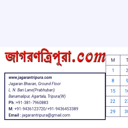
ar
o
A
d
a
e
o
p
s
k
p
M
1
www.jagarantripura.com
8
Jagaran Bhavan, Ground Floor
L. N. Bari Lane(Prabhubari)
15
1
Banamalipur, Agartala, Tripura(W)
22
2
Ph :
+91-381-7960883
M:
+91-9436123720/+91-9436453389
29
3
Email :
jagarantripura@gmail.com