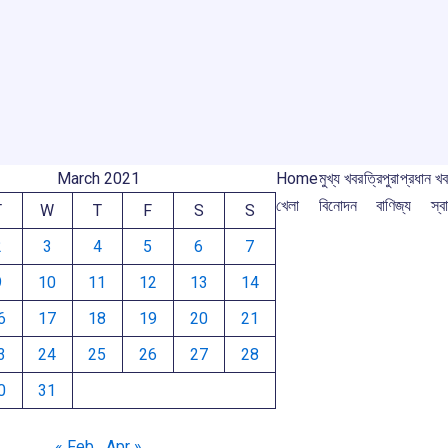
o
A
d
a
e
o
p
s
m
m
k
p
March 2021
Home
মুখ্য খবর
ত্রিপুরা
প্রধান খ
খেলা
বিনোদন
বাণিজ্য
স্বা
T
W
T
F
S
S
2
3
4
5
6
7
9
10
11
12
13
14
6
17
18
19
20
21
3
24
25
26
27
28
0
31
« Feb
Apr »