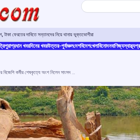
Search
 টাকা ফেরতের দাবিতে সন্তানদের নিয়ে থানায় ভুক্তভোগীরা
্রিপুরা
প্রধান খবর
দিনের খবর
উত্তর-পূর্বাঞ্চল
দেশ
বিদেশ
খেলা
বিনোদন
বাণিজ্য
স্বাস্থ্য
প্র
নতুনবাজারে দূর্ঘটনায় নিহত চার বিজেপি কর্মীর শেষকৃত্যে অংশ নিলেন সাংসদ প্রতীমা