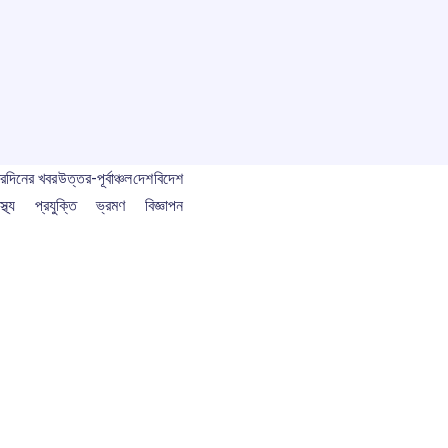
বর
দিনের খবর
উত্তর-পূর্বাঞ্চল
দেশ
বিদেশ
স্থ্য
প্রযুক্তি
ভ্রমণ
বিজ্ঞাপন