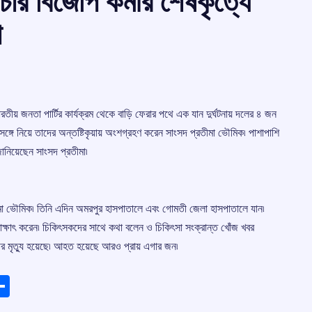
 চার বিজেপি কর্মীর শেষকৃত্যে
া
রতীয় জনতা পার্টির কার্যক্রম থেকে বাড়ি ফেরার পথে এক যান দুর্ঘটনায় দলের ৪ জন
কে সঙ্গে নিয়ে তাদের অন্তষ্টিকৃয়ায় অংশগ্রহণ করেন সাংসদ প্রতীমা ভৌমিক৷ পাশাপাশি
ানিয়েছেন সাংসদ প্রতীমা৷
তীমা ভৌমিক৷ তিনি এদিন অমরপুর হাসপাতালে এবং গোমতী জেলা হাসপাতালে যান৷
াক্ষাৎ করেন৷ চিকিৎসকদের সাথে কথা বলেন ও চিকিৎসা সংক্রান্ত খোঁজ খবর
্মীর মৃত্যু হয়েছে৷ আহত হয়েছে আরও প্রায় এগার জন৷
ads
elegram
Share