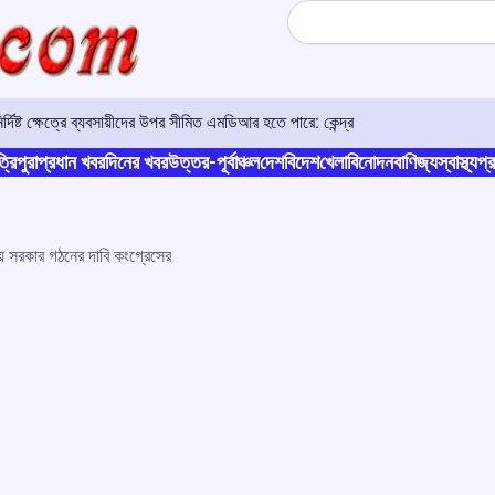
Search
িষ্ট ক্ষেত্রে ব্যবসায়ীদের উপর সীমিত এমডিআর হতে পারে: কেন্দ্র
্রিপুরা
প্রধান খবর
দিনের খবর
উত্তর-পূর্বাঞ্চল
দেশ
বিদেশ
খেলা
বিনোদন
বাণিজ্য
স্বাস্থ্য
প্র
য় সরকার গঠনের দাবি কংগ্রেসের