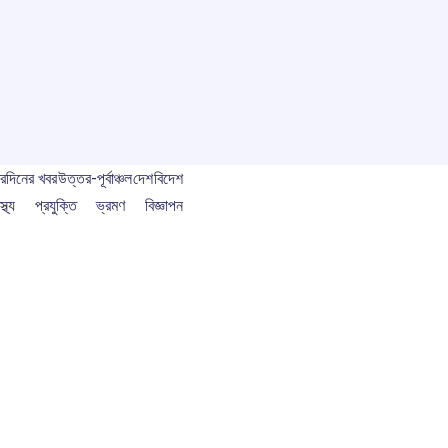
বর
দিনের খবর
উত্তর-পূর্বাঞ্চল
দেশ
বিদেশ
স্থ্য
প্রযুক্তি
ভ্রমণ
বিজ্ঞাপন