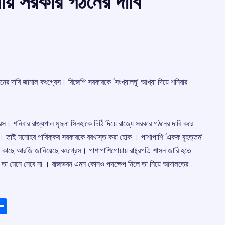
য়ায় সরকার গঠনের দাবি
 গঠনের দাবি জানাল কংগ্রেস। বিজেপি সরকারকে ‘সংখ্যালঘু’ আখ্যা দিয়ে শনিবার
। শনিবার রাজ্যপাল মৃদুলা সিনহাকে চিঠি দিয়ে রাজ্যে সরকার গঠনের দাবি করে
লঘু’ । তাই মনোহর পারিক্কর সরকারকে বরখাস্ত করা হোক । পাশাপাশি ‘একক বৃহত্তম’
কাছে আরজি জানিয়েছে কংগ্রেস। পাশাপাশিগোয়ায় রাষ্ট্রপতি শাসন জারি হতে
স তা মেনে নেবে না । রাজভবন এমন কোনও পদক্ষেপ নিলে তা নিয়ে আদালতের
ads
elegram
Share