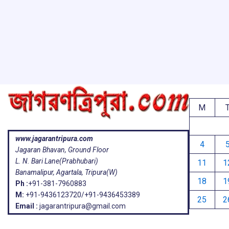
ar
o
A
d
a
e
o
p
s
k
p
M
www.jagarantripura.com
4
Jagaran Bhavan, Ground Floor
L. N. Bari Lane(Prabhubari)
11
1
Banamalipur, Agartala, Tripura(W)
18
1
Ph :
+91-381-7960883
M:
+91-9436123720/+91-9436453389
25
2
Email :
jagarantripura@gmail.com