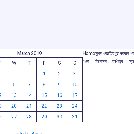
o
A
d
a
e
o
p
s
m
m
k
p
March 2019
Home
মুখ্য খবর
ত্রিপুরা
প্রধান খ
খেলা
বিনোদন
বাণিজ্য
স্বা
T
W
T
F
S
S
1
2
3
5
6
7
8
9
10
2
13
14
15
16
17
9
20
21
22
23
24
6
27
28
29
30
31
« Feb
Apr »