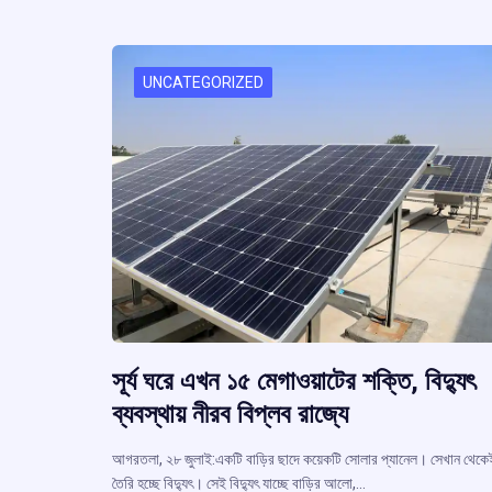
o
A
d
a
e
o
p
s
k
p
UNCATEGORIZED
সূর্য ঘরে এখন ১৫ মেগাওয়াটের শক্তি, বিদ্যুৎ
ব্যবস্থায় নীরব বিপ্লব রাজ্যে
আগরতলা, ২৮ জুলাই:একটি বাড়ির ছাদে কয়েকটি সোলার প্যানেল। সেখান থেকে
তৈরি হচ্ছে বিদ্যুৎ। সেই বিদ্যুৎ যাচ্ছে বাড়ির আলো,…