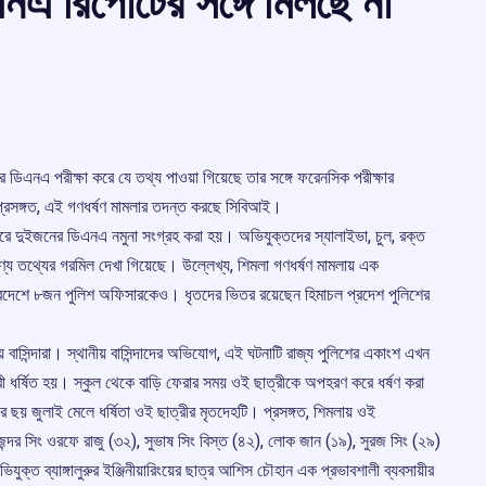
এ রির্পোটের সঙ্গে মিলছে না
র ডিএনএ পরীক্ষা করে যে তথ্য পাওয়া গিয়েছে তার সঙ্গে ফরেনসিক পরীক্ষার
্রসঙ্গত, এই গণধর্ষণ মামলার তদন্ত করছে সিবিআই।
রে দুইজনের ডিএনএ নমুনা সংগ্রহ করা হয়। অভিযুক্তদের স্যালাইভা, চুল, রক্ত
মাণ্য তথ্যের গরমিল দেখা গিয়েছে। উল্লেখ্য, শিমলা গণধর্ষণ মামলায় এক
্রদেশে ৮জন পুলিশ অফিসারকেও। ধৃতদের ভিতর রয়েছেন হিমাচল প্রদেশ পুলিশের
 বাসিন্দারা। স্থানীয় বাসিন্দাদের অভিযোগ, এই ঘটনাটি রাজ্য পুলিশের একাংশ এখন
্রী ধর্ষিত হয়। স্কুল থেকে বাড়ি ফেরার সময় ওই ছাত্রীকে অপহরণ করে ধর্ষণ করা
 ছয় জুলাই মেলে ধর্ষিতা ওই ছাত্রীর মৃতদেহটি। প্রসঙ্গত, শিমলায় ওই
ন্দর সিং ওরফে রাজু (৩২), সুভাষ সিং বিস্ত (৪২), লোক জান (১৯), সুরজ সিং (২৯)
ত ব্যাঙ্গালুরুর ইঞ্জিনীয়ারিংয়ের ছাত্র আশিস চৌহান এক প্রভাবশালী ব্যবসায়ীর