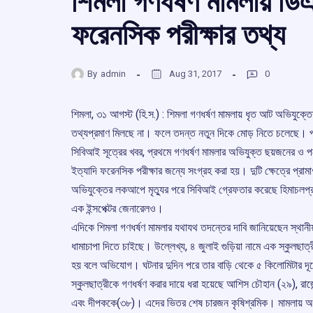
শিমলা গণধর্ষণ মামলায় ডিএন
ফরেনসিক পরীক্ষার তথ্য
By
admin
Aug 31, 2017
0
শিমলা, ৩১ আগস্ট (হি.স.) : শিমলা গণধর্ষণ মামলায় ধৃত আট অভিযুক্তে
তথ্যপ্রমাণ মিলছে না। ফলে তদন্ত নতুন দিকে মোড় নিতে চলেছে। প
সিবিআই সূত্রের খবর, প্রথমে গণধর্ষণ মামলার অভিযুক্ত ছয়জনের ও প
ইত্যাদি ফরেনসিক পরীক্ষার জন্যে সংগ্রহ করা হয়। দুটি ক্ষেত্রে প্রা
অভিযুক্তের লকআপে মৃত্যুর পরে সিবিআই গ্রেফতার করেছে হিমাচলপ
এক ইন্সপেক্টর জেনারেলও।
এদিকে শিমলা গণধর্ষণ মামলার যথাযথ তদন্তের দাবি জানিয়েছেন স্থানীয়
ধামাচাপা দিতে চাইছে। উল্লেখ্য, ৪ জুলাই গুড়িয়া নামে এক স্কুলছাত
হয় বলে অভিযোগ। ঘটনার দুদিন পরে তার বাড়ি থেকে ৫ কিলোমিটার দূরে
স্কুলছাত্রীকে গণধর্ষণ করার দায়ে ধরা হয়েছে আশিস চৌহান (২৯), রাজে
এবং দীপককে(৩৮)। এদের ভিতর শেষ চারজন কৃষিশ্রমিক। মামলায় অভিযুক্