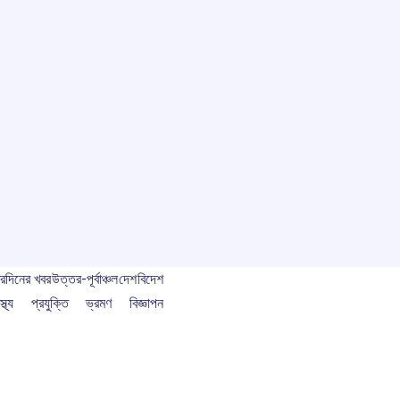
বর
দিনের খবর
উত্তর-পূর্বাঞ্চল
দেশ
বিদেশ
স্থ্য
প্রযুক্তি
ভ্রমণ
বিজ্ঞাপন