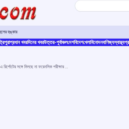
Search
লের হুঙ্কার
্রিপুরা
প্রধান খবর
দিনের খবর
উত্তর-পূর্বাঞ্চল
দেশ
বিদেশ
খেলা
বিনোদন
বাণিজ্য
স্বাস্থ্য
প্র
শিমলা গণধর্ষণ মামলায় ডিএনএ রির্পোটের সঙ্গে মিলছে না ফরেনসিক পরীক্ষার তথ্য